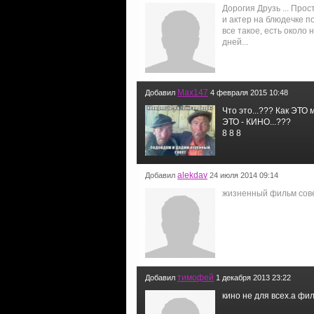
Дорогия Друзь ... Про
и актер на блюдечке по
все такое, есть около
дней...
Max147
Добавил
4 февраля 2015 10:48
Что это...??? Как ЭТО 
ЭТО - КИНО...???
8 8 8
alekdav
Добавил
24 июля 2014 09:14
жизненный фильм сове
тимофей
Добавил
1 декабря 2013 23:22
кино не для всех.а фи