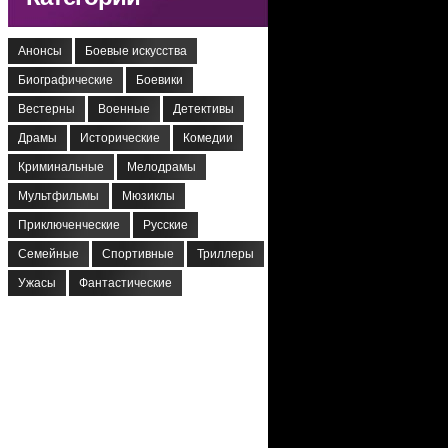
Анонсы
Боевые искусства
Биографические
Боевики
Вестерны
Военные
Детективы
Драмы
Исторические
Комедии
Криминальные
Мелодрамы
Мультфильмы
Мюзиклы
Приключенческие
Русские
Семейные
Спортивные
Триллеры
Ужасы
Фантастические