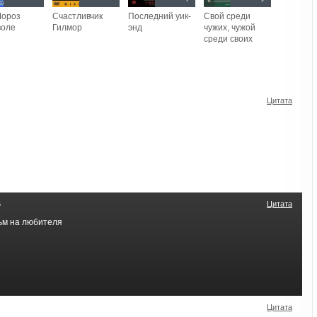
Мороз
Счастливчик
Последний уик-
Свой среди
воле
Гилмор
энд
чужих, чужой
среди своих
Цитата
6
Цитата
ьм на любителя
Цитата