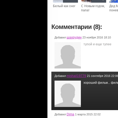
Белый как снег
С Новым годом,
Дед 
папа!
поне
Комментарии (8):
шахрудин
Добавил
23 ноября 2016 18:10
тупой и еще тупее
mishail19779
Добавил
21 сентября 2016 22:0
хороший фильм... фил
Dima
Добавил
1 марта 2015 22:02