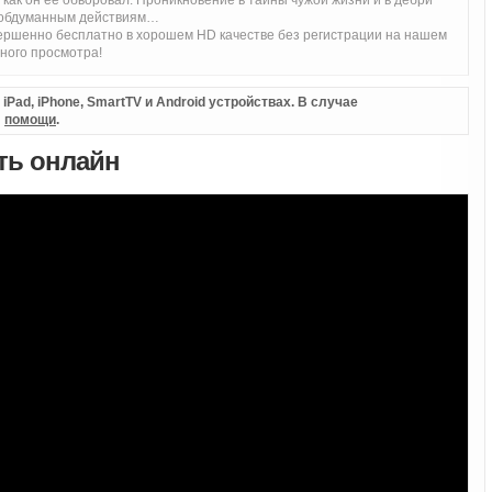
, как он ее обворовал. Проникновение в тайны чужой жизни и в дебри
необдуманным действиям…
ршенно бесплатно в хорошем HD качестве без регистрации на нашем
ного просмотра!
Pad, iPhone, SmartTV и Android устройствах. В случае
л
помощи
.
еть онлайн