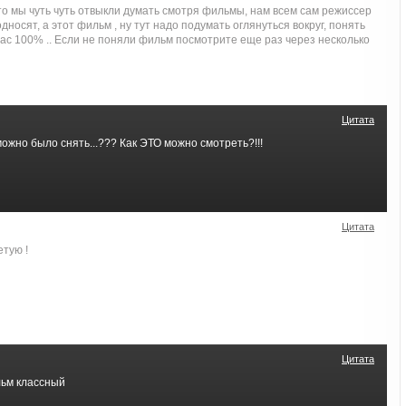
сто мы чуть чуть отвыкли думать смотря фильмы, нам всем сам режиссер
дносят, а этот фильм , ну тут надо подумать оглянуться вокруг, понять
 нас 100% .. Если не поняли фильм посмотрите еще раз через несколько
Цитата
можно было снять...??? Как ЭТО можно смотреть?!!!
Цитата
тую !
Цитата
льм классный