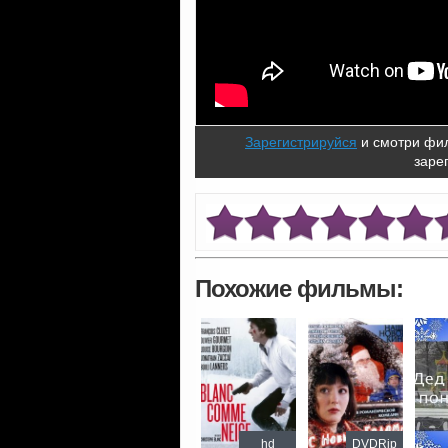
Зарегистрируйся
и смотри фил
заре
Похожие фильмы:
hd
DVDRip