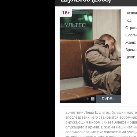
Назва
Год:
Стран
Слоган
Жанр:
Время
Цикл:
DVDRip
25-летний Лёша Шультес, бывший мастер
впоследствии чего становится вором-ка
окружающим миром. Живет Алексей один
служащего в армии. В жизни Леши нет н
соприкосновение с человеческими эмоц