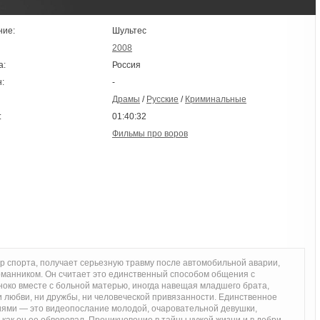
ние:
Шультес
2008
а:
Россия
:
-
Драмы
/
Русские
/
Криминальные
:
01:40:32
Фильмы про воров
 спорта, получает серьезную травму после автомобильной аварии,
рманником. Он считает это единственный способом общения с
око вместе с больной матерью, иногда навещая младшего брата,
и любви, ни дружбы, ни человеческой привязанности. Единственное
иями — это видеопослание молодой, очаровательной девушки,