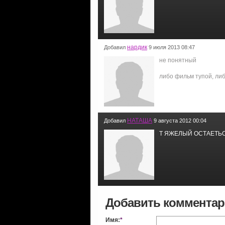
нардик
Добавил
9 июля 2013 08:47
не понятный
либо фильм тупой, либо
НАТАША
Добавил
9 августа 2012 00:04
Т ЯЖЕЛЫЙ ОСТАЕТЬС
Добавить коммента
Имя:
*