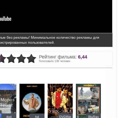
ьм без рекламы! Минимальное количество рекламы для
гистрированных пользователей.
Рейтинг фильма:
6,44
Голосовало 130 человек
dvd
hd
DVDRip
BluRay