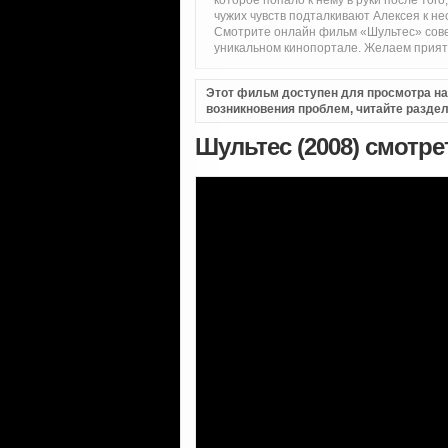
которое попало к нему в руки после того
чужих чувств подталкивают Алексея к 
Смотрите онлайн фильм «Шультес» сове
уникальном кинопортале. Желаем прият
Этот фильм доступен для просмотра на i
возникновения проблем, читайте разде
Шультес (2008) смотр