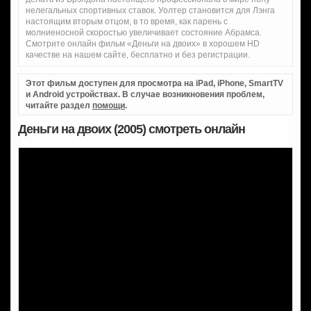
нелегальных спортивных ставок. Уолтер становится для Лэнга
настоящим вторым отцом, в то время, как парень с
молниеносной скоростью увеличивает состояние Абрамса.
Смотрите онлайн фильм «Деньги на двоих» в хорошем HD
качестве на нашем сайте, бесплатно и без регистрации.
Этот фильм доступен для просмотра на iPad, iPhone, SmartTV
и Android устройствах. В случае возникновения проблем,
читайте раздел
помощи
.
Деньги на двоих (2005) смотреть онлайн