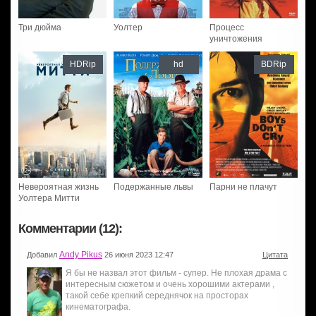
Три дюйма
Уолтер
Процесс
уничтожения
HDRip
hd
BDRip
Невероятная жизнь
Подержанные львы
Парни не плачут
Уолтера Митти
Комментарии (12):
Andy Pikus
Добавил
26 июня 2023 12:47
Цитата
Я бы не назвал этот фильм - супер. Не плохая драма с
интересным сюжетом и очень хорошими актерами ,
такой себе крепкий середнячок на просторах
кинематографа.