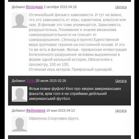
Володька
Добавил
2 октября 2015 04:16
Цитата
Отличнейший фильм о зависимости. И тут не важно,
что это зависимость от игры, наркотиков, алкоголя или
секс. В фильме это тоже упоминается, Зависимость
разрушительна, Понимание и знание механизма
саморазрушительности не спасает от
саморазрушения, (Эпизод в группе) Единственная
мера групповая терапия на постоянной основе. И это
то же есть в фильме, Фильм - прекрасная иллюстрация
болезненного разрушения человека выраженная в
форме одной реальной истории, Обязателен к
просмотру, 100 из 100,
Отличная игра актеров. Прекрасный сценарий.
Толiк
Добавил
20 июля 2015 02:26
Цитата
Фiльм повне фуфло! Кiно про хворих американських
фанатiв, крiм того я не сприймаю дебiльний
американський футбол.
Фейерверк
Добавил
19 мая 2015 04:13
Цитата
Офигенно.Спортивно.Круто.