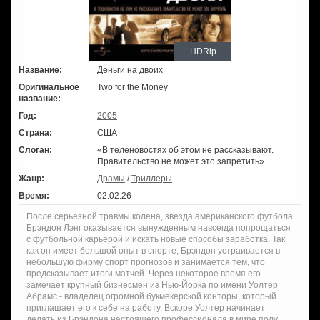
HDRip
Название:
Деньги на двоих
Оригинальное
Two for the Money
название:
Год:
2005
Страна:
США
Слоган:
«В теленовостях об этом не рассказывают.
Правительство не может это запретить»
Жанр:
Драмы
/
Триллеры
Время:
02:02:26
После серьезной травмы колена, звезда американского футбола
Брэндон Лэнг оказывается вынужденным навсегда попрощаться
с футбольной карьерой и искать новые способы заработка. Так
как он имеет большой опыт в спорте, Брэндон устраивается в
небольшую фирму спорт прогнозов и занимается тем, что
предсказывает итоги матчей. Через некоторое время его
замечает крупный бизнесмен из Нью-Йорка по имени Уолтер
Абрамс - владелец огромной букмекерской конторы, который
приглашает его к себе на работу. Вскоре Уолтер начинает
делать из Брэндона настоящего профессионала в мире полу