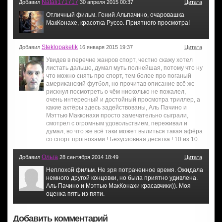
Natali171717
Добавил
30 апреля 2015 00:37
Цитата
Отличный фильм. Гений Альпачино, очаровашка
МакКонахе, красотка Руссо. Приятного просмотра!
Steklopaketik
Добавил
16 января 2015 19:37
Цитата
Увидев в перечне жанров спорт, честно скажу хотел
листать дальше, думал муть полнейшая, потому что ну
что можно снять про спорт, тем более про поганый
американский футбол, но прочитав описание всё же
рискнул посмотреть о чём нисколько не пожалел,
очень интересный и достойный просмотра триллер, а
какие актёры здесь задействованы, Аль Пачино и
Мэттью Макконахи просто замечательно сыграли,
смотрел с огромным удовольствием, переживал и
думал, во что же всё таки может вылиться такая афёра
со спорт прогнозами ! Безусловная десятка ! 10 из 10.
Ольга
Добавил
28 сентября 2014 18:49
Цитата
Неплохой фильм. Не зря потраченное время. Ожидала
немного другой концовки, но была приятно удивлена.
Аль Пачино и Мэттью МакКонахи красавчики)). Моя
оценка пять из пяти.
Добавить комментарий