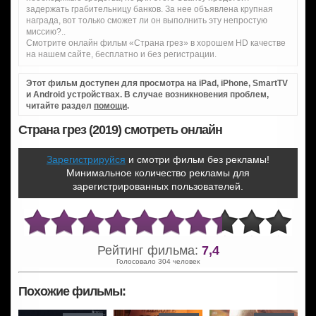
задержать грабительницу банков. За нее объявлена крупная
награда, вот только сможет ли он выполнить эту непростую
миссию?..
Смотрите онлайн фильм «Страна грез» в хорошем HD качестве
на нашем сайте, бесплатно и без регистрации.
Этот фильм доступен для просмотра на iPad, iPhone, SmartTV
и Android устройствах. В случае возникновения проблем,
читайте раздел
помощи
.
Страна грез (2019) смотреть онлайн
Зарегистрируйся
и смотри фильм без рекламы!
Минимальное количество рекламы для
зарегистрированных пользователей.
Рейтинг фильма:
7,4
Голосовало 304 человек
Похожие фильмы: