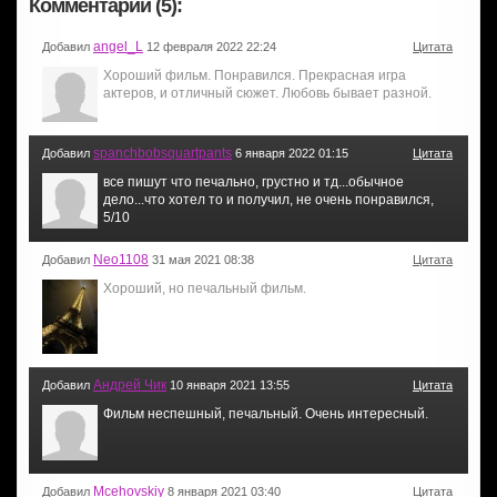
Комментарии (5):
angel_L
Добавил
12 февраля 2022 22:24
Цитата
Хороший фильм. Понравился. Прекрасная игра
актеров, и отличный сюжет. Любовь бывает разной.
spanchbobsquartpants
Добавил
6 января 2022 01:15
Цитата
все пишут что печально, грустно и тд...обычное
дело...что хотел то и получил, не очень понравился,
5/10
Neo1108
Добавил
31 мая 2021 08:38
Цитата
Хороший, но печальный фильм.
Андрей Чик
Добавил
10 января 2021 13:55
Цитата
Фильм неспешный, печальный. Очень интересный.
Mcehovskiy
Добавил
8 января 2021 03:40
Цитата