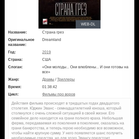
WEB-DL
Название:
Страна грез
Оригинальное
Dreamland
название:
Год:
2019
Страна:
США
Слоган:
«Они молоды... Они влюблены... И они готовы на
все»
Жанр:
Драмы
/
Триллеры
Время:
01:38:42
Цикл:
Фильмы про воров
Действия фильма происходят в тридцатых годах двадцатого
столетия. Юджин Эванс - семнадцатилетний юноша, который
столкнулся с очень сложной ситуацией в своей жизни. Его
семейное дело находится на грани полного краха. Небольшая
ферма, передаваемая из поколения в поколение, оказалась на
грани банкротства, и теперь герою необходимо все возможное,
чтобы найти крупную сумму. У него появляется шанс получить
необходимые средства, но для этого Эвансу предстоит