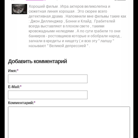
Хороший фильм . Игра актеров великолепна и
сюжетная линия хорошая . Это скорее всего
детективная драма . Напомнили мне фильмы такие как
: Джон Диллинджер , Бонни и Клайд . Грабителей
всегда выставляют в плохом свете , такими
кровожадными нелюдями . А по сути грабили то они
банкиров - ростовщиков которые и обобрали народ ,
загнали в кредиты и нищету ( и всю эту " лапшу "
называют " Великой депрессией " .
Добавить комментарий
Имя:
*
E-Mail:
*
Комментарий:
*