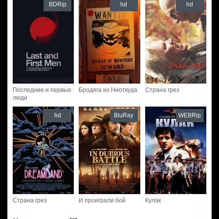
BDRip
hd
hd
Последние и первые
Бродяга из Ниоткуда
Страна грез
люди
hd
BluRay
WEBRip
Страна грез
И проиграли бой
Кулак