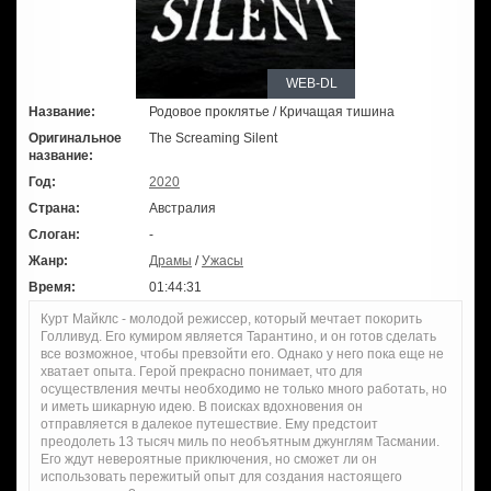
WEB-DL
Название:
Родовое проклятье / Кричащая тишина
Оригинальное
The Screaming Silent
название:
Год:
2020
Страна:
Австралия
Слоган:
-
Жанр:
Драмы
/
Ужасы
Время:
01:44:31
Курт Майклс - молодой режиссер, который мечтает покорить
Голливуд. Его кумиром является Тарантино, и он готов сделать
все возможное, чтобы превзойти его. Однако у него пока еще не
хватает опыта. Герой прекрасно понимает, что для
осуществления мечты необходимо не только много работать, но
и иметь шикарную идею. В поисках вдохновения он
отправляется в далекое путешествие. Ему предстоит
преодолеть 13 тысяч миль по необъятным джунглям Тасмании.
Его ждут невероятные приключения, но сможет ли он
использовать пережитый опыт для создания настоящего