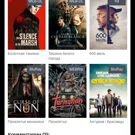
WEB-DL
WEB-DL
hd
Болотная тишина
Тишина белого
600 миль
города
BluRay
WEBRip
BluRay
Проклятье монахини
Проклятье
Антураж / Красавцы
Комментарии (2):