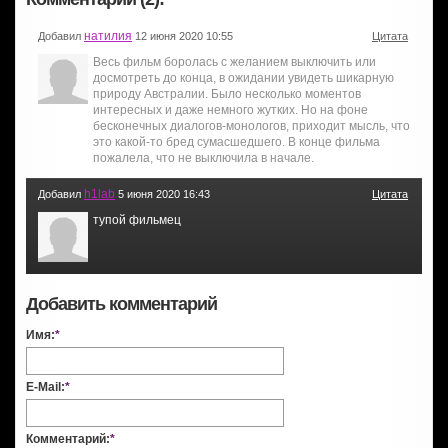
натилия
Добавил
12 июня 2020 10:55
Цитата
Весь фильм боролась с желанием выключить или
досмотреть до конца, в ожидании увидеть шикарную
природу Австралии. Было несколько моментов
интересных и даже немного жутких. Но на фоне
бесконечных диалогов-монологов, приходит мысль, что
это какой-то бред сумасшедшего. В конце фильма
пожалела, что не выключила в начале.
h1lab
Добавил
5 июня 2020 16:43
Цитата
тупой фильмец
Добавить комментарий
Имя:
*
E-Mail:
*
Комментарий:
*