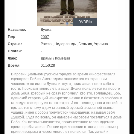
DVDRip
Название:
Душка
Год:
2007
Страна:
Россия, Нидерланды, Бельгия, Украина
Слоган:
-
Жанр:
Драмы
/
Комедии
Время:
01:50:28
В провинциальном русском городке во время кинофестиваля
сценарист Боб из Амстердама знакомится со странным
человеком по имени Душка и, шутя, приглашает его к себе в
гости. Проходит много лет, и вдруг Душка появляется на пороге
дома Боба, который не сразу вспомнил, кто это. Голландец Боб,
одинокий стареющий кинокритик, нежно и безответно влюблен в
молодую кассиршу из кинотеатра. И вот неожиданно и стихийно
врывается к нему в дом странный русский в смешной шапке-
ушанке, имея с собой полупустой чемоданчик, называя себя
Душкой. Судя по всему, он намерен насовсем поселиться в доме
Боба. Как потом выясняется, произнесенное голландцем во
время пребывания в России приглашение в гости, незнакомец
принял всерьез и через много лет появился. Так умный и