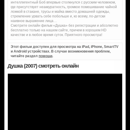
интеллигентный Боб впервые столкнулся с русским человеком,
где присутствует неаккуратность, громкое помешивание чайной
ложкой в стакане, трусы и майка вместо домашней одежды,
стремление урвать себе побольше и, ко всему, по-детски
наивное выражение лица…
Смотрите онлайн фильм «Душка» без регистрации и абсолютно
бесплатно только на нашем сайте, причем в хорошем HD
качестве и в любое время суток. Приятного просмотра!
Этот фильм доступен для просмотра на iPad, iPhone, SmartTV
и Android устройствах. В случае возникновения проблем,
читайте раздел
помощи
.
Душка (2007) смотреть онлайн