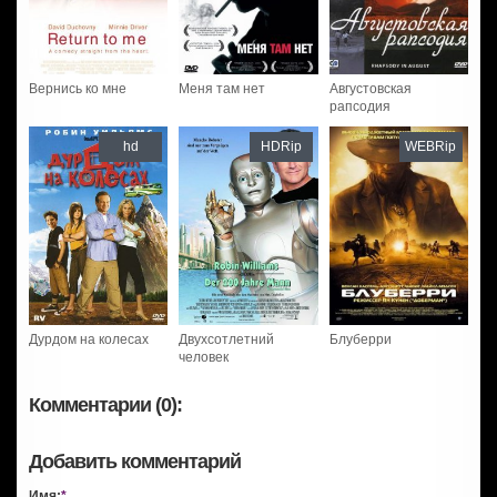
Вернись ко мне
Меня там нет
Августовская
рапсодия
hd
HDRip
WEBRip
Дурдом на колесах
Двухсотлетний
Блуберри
человек
Комментарии (0):
Добавить комментарий
Имя:
*