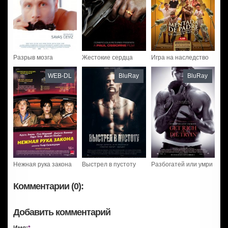
Разрыв мозга
Жестокие сердца
Игра на наследство
WEB-DL
BluRay
BluRay
Нежная рука закона
Выстрел в пустоту
Разбогатей или умри
Комментарии (0):
Добавить комментарий
Имя:
*