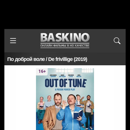
По доброй воле / De frivillige (2019)