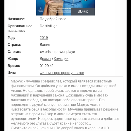
BDRip
Название:
По доброй воле
Оригинальное
De frivillige
название:
Год:
2019
Страна:
Дания
Слоган:
«A prison power play»
Жанр:
Драмы
/
Комедии
Время:
01:29:41
Цикл:
Фильмы про преступников
Маркус - мужчина средних лет, который является известным
финансистом. Он добился успеха и имеет все для комфортной
жизни. Но однажды герой оказывается в тюрьме из-за
махинаций и нарушения закона. Дожидаясь суда в местах
лишения свободы, он находит себе опасных врагов. Его
переводят в другой корпус тюрьмы, где Маркус может
чувствовать себя в безопасности. Мужчина принимает решение
вступить в тюремный хор и даже намерен стать его
руководителем. Но здесь царят свои суровые законы и добиться
желаемого результата будет крайне непросто...
Смотрите онлайн фильм «По доброй воле» в хорошем HD