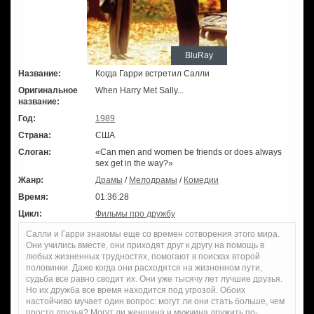
BluRay
Название:
Когда Гарри встретил Салли
Оригинальное
When Harry Met Sally...
название:
Год:
1989
Страна:
США
Слоган:
«Can men and women be friends or does always
sex get in the way?»
Жанр:
Драмы
/
Мелодрамы
/
Комедии
Время:
01:36:28
Цикл:
Фильмы про дружбу
Салли и Гарри знакомы еще со времен сотворения этого мира.
Они учились вместе, они приходят друг к другу на помощь в
любых жизненных трудностях, помогают в поисках второй
половинки. Даже когда они расходятся на жизненном пути,
судьба все равно сводит их. Они уже тысячу лет лучшие друзья.
Но их дружба все время находится под угрозой. Обоих
настойчиво мучает один вопрос: могут ли они стать больше, чем
просто друзья? Могут ли женщина и мужчина дружить по-