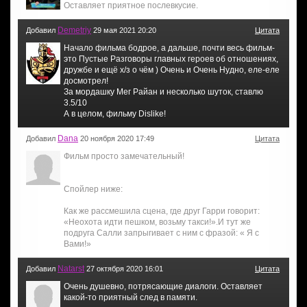
Оставляет приятное послевкусие.
Demetriy
Добавил
29 мая 2021 20:20
Цитата
Начало фильма бодрое, а дальше, почти весь фильм-
это Пустые Разговоры главных героев об отношениях,
дружбе и ещё х/з о чём ) Очень и Очень Нудно, еле-еле
досмотрел!
За мордашку Мег Райан и несколько шуток, ставлю
3.5/10
А в целом, фильму Dislike!
Dana
Добавил
20 ноября 2020 17:49
Цитата
Фильм просто замечательный!
Спойлер ниже:
Как же рассмешила сцена, где друг Гарри говорит:
«Неохота идти пешком, возьму такси!».И тут же
подруга Салли запрыгивает с ним с фразой: « Я с
Вами!»
Natarst
Добавил
27 октября 2020 16:01
Цитата
Очень душевно, потрясающие диалоги. Оставляет
какой-то приятный след в памяти.