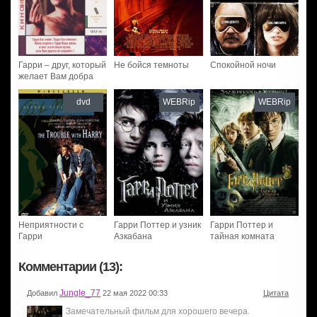
Гарри – друг, который
Не бойся темноты
Спокойной ночи
желает Вам добра
dvd
WEBRip
WEBRip
Неприятности с
Гарри Поттер и узник
Гарри Поттер и
Гарри
Азкабана
тайная комната
Комментарии (13):
Jungle_77
Добавил
22 мая 2022 00:33
Цитата
Замечательный фильм для хорошего вечера.