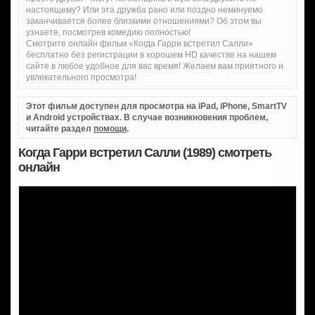
настоящему? Или эта дружба рано или поздно неминуемо
заканчивается более близкими отношениями? Об этом вы
узнаете, посмотрев комедию полностью!
Смотрите онлайн фильм «Когда Гарри встретил Салли»
бесплатно без регистрации в хорошем HD качестве на нашем
сайте в любое удобное для вас время! Желаем вам приятного и
увлекательного просмотра!
Этот фильм доступен для просмотра на iPad, iPhone, SmartTV
и Android устройствах. В случае возникновения проблем,
читайте раздел
помощи
.
Когда Гарри встретил Салли (1989) смотреть
онлайн