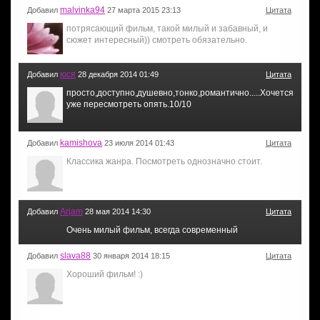
malvinka94
Добавил
27 марта 2015 23:13
Цитата
потрясающий фильм, такой милый и забавный, и
сюжет интересный)) смотреть обязательно.
юся
Добавил
28 декабря 2014 01:49
Цитата
просто,доступно,душевно,тонко,романтично.....Хочется
уже пересмотреть опять.10/10
kamishova
Добавил
23 июля 2014 01:43
Цитата
Классика жанра. Посмотреть однозначно стоит.
Arjam
Добавил
28 мая 2014 14:30
Цитата
Очень милый фильм, всегда современный
slava88
Добавил
30 января 2014 18:15
Цитата
Хороший фильм! :)