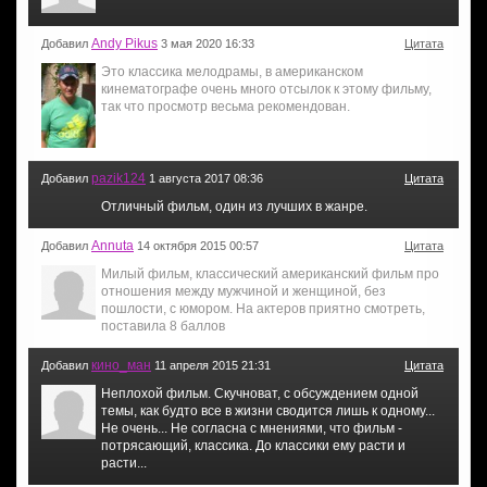
Andy Pikus
Добавил
3 мая 2020 16:33
Цитата
Это классика мелодрамы, в американском
кинематографе очень много отсылок к этому фильму,
так что просмотр весьма рекомендован.
pazik124
Добавил
1 августа 2017 08:36
Цитата
Отличный фильм, один из лучших в жанре.
Annuta
Добавил
14 октября 2015 00:57
Цитата
Милый фильм, классический американский фильм про
отношения между мужчиной и женщиной, без
пошлости, с юмором. На актеров приятно смотреть,
поставила 8 баллов
кино_ман
Добавил
11 апреля 2015 21:31
Цитата
Неплохой фильм. Скучноват, с обсуждением одной
темы, как будто все в жизни сводится лишь к одному...
Не очень... Не согласна с мнениями, что фильм -
потрясающий, классика. До классики ему расти и
расти...