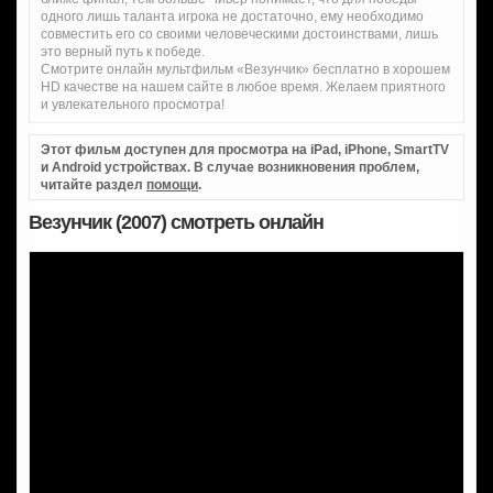
одного лишь таланта игрока не достаточно, ему необходимо
совместить его со своими человеческими достоинствами, лишь
это верный путь к победе.
Смотрите онлайн мультфильм «Везунчик» бесплатно в хорошем
HD качестве на нашем сайте в любое время. Желаем приятного
и увлекательного просмотра!
Этот фильм доступен для просмотра на iPad, iPhone, SmartTV
и Android устройствах. В случае возникновения проблем,
читайте раздел
помощи
.
Везунчик (2007) смотреть онлайн