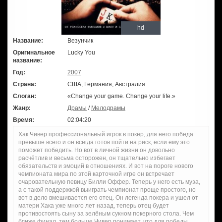
hd
Название:
Везунчик
Оригинальное
Lucky You
название:
Год:
2007
Страна:
США, Германия, Австралия
Слоган:
«Change your game. Change your life.»
Жанр:
Драмы
/
Мелодрамы
Время:
02:04:20
Хак Чивер профессиональный игрок в покер, для него победа
превыше всего и он всегда готов пойти на риск, если ему это
поможет победить. Но вот в личной жизни он довольно
расчётлив и весьма осторожен, он тщательно избегает
обязательств и эмоций в отношениях. И вот на пороге нового
чемпионата мира по этой карточной игре он встречает
очаровательную певицу Билли Оффер. Теперь у него есть муза,
а с такой поддержкой выиграть чемпионат проще простого, но
вот в дело вмешивается его отец. Он легенда покера и ушел от
матери Хака уже много лет назад, теперь отец будет
противостоять сыну за зелёным сукном покерного стола. Чем
ближе финал, тем больше Чивер понимает, что для победы