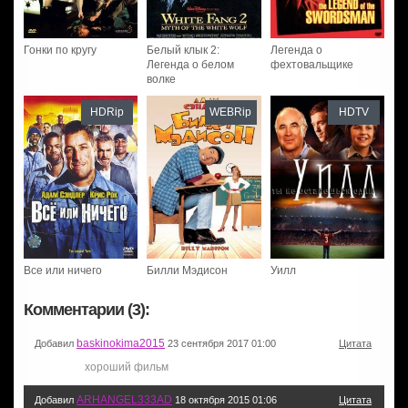
Гонки по кругу
Белый клык 2:
Легенда о
Легенда о белом
фехтовальщике
волке
HDRip
WEBRip
HDTV
Все или ничего
Билли Мэдисон
Уилл
Комментарии (3):
baskinokima2015
Добавил
23 сентября 2017 01:00
Цитата
хороший фильм
ARHANGEL333AD
Добавил
18 октября 2015 01:06
Цитата