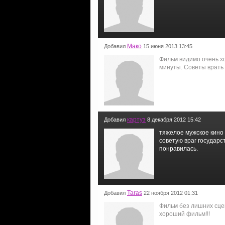
Мако
Добавил
15 июня 2013 13:45
Фильм видимо очень хо
минуты. Советы врать д
картуз
Добавил
8 декабря 2012 15:42
тяжелое мужское кино 
советую враг государс
понравилась.
Taras
Добавил
22 ноября 2012 01:31
Фильм без лишних сце
хороший фильм!!!