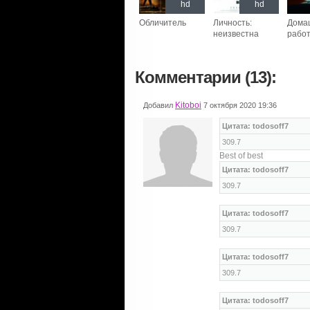
hd
hd
Обличитель
Личность:
Дома
неизвестна
рабо
Комментарии (13):
Kitoboi
Добавил
7 октября 2020 19:36
Цитата: todosoff7
309.7
Best of best
Цитата: todosoff7
309.7
Цитата: todosoff7
309.7
Цитата: todosoff7
309.7
Цитата: todosoff7