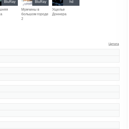
BluRay
BluRay
hd
шняя
Мужчины в
Ущелье
та
большом городе
Доннера
2
Цитата