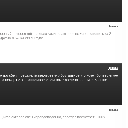
Цитата
роший но короткий. не знаю как игра актеров не успел оценить за 2
ругим я бы не стал, глупо...
Цитата
о дружбе и предательстве.через чур брутальное кто хочет более легкое
тва номер1 с венсанном касселем там 2 части вторая мне больше
Цитата
н, игра актеров очень правдоподобна, советую посмотреть 100%