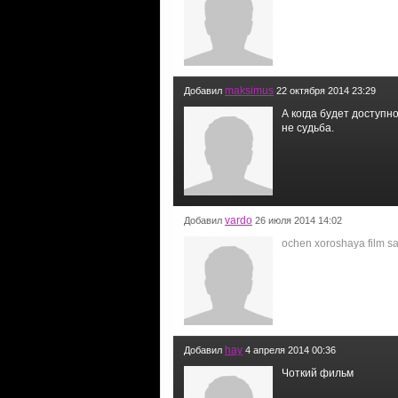
maksimus
Добавил
22 октября 2014 23:29
А когда будет доступно
не судьба.
vardo
Добавил
26 июля 2014 14:02
ochen xoroshaya film sa
hay
Добавил
4 апреля 2014 00:36
Чоткий фильм