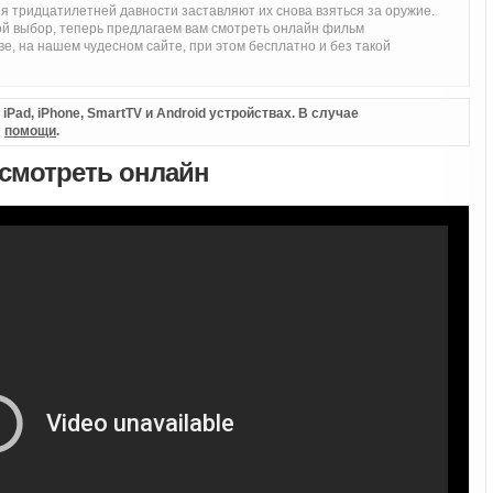
я тридцатилетней давности заставляют их снова взяться за оружие.
ой выбор, теперь предлагаем вам смотреть онлайн фильм
, на нашем чудесном сайте, при этом бесплатно и без такой
Pad, iPhone, SmartTV и Android устройствах. В случае
л
помощи
.
 смотреть онлайн