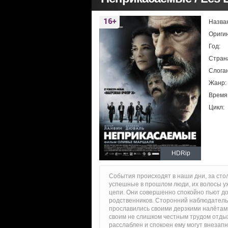
Назва
Ориги
Год:
Стран
Слоган
Жанр:
Время
Цикл:
HDRip
События происходят в наши дни, за сто
успешные в прошлом люди, их волосы уж
цепи. Они совершенно спокойно пьют д
родственников. Сторонний наблюдатель 
прославились своими дерзкими налётами
своим не слишком честным трудом отдыхе
расслаблен и спокоен ему могут внезапн