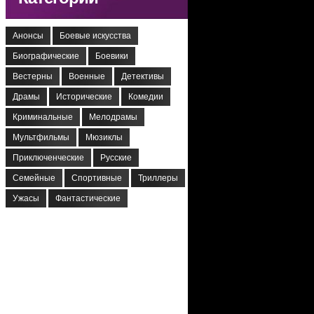
Анонсы
Боевые искусства
Биографические
Боевики
Вестерны
Военные
Детективы
Драмы
Исторические
Комедии
Криминальные
Мелодрамы
Мультфильмы
Мюзиклы
Приключенческие
Русские
Семейные
Спортивные
Триллеры
Ужасы
Фантастические