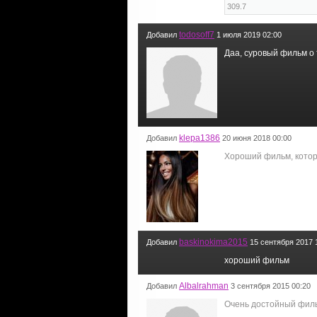
309.7
todosoff7
Добавил
1 июля 2019 02:00
Даа, суровый фильм о 
klepa1386
Добавил
20 июня 2018 00:00
Хороший фильм, которы
baskinokima2015
Добавил
15 сентября 2017 
хороший фильм
Albalrahman
Добавил
3 сентября 2015 00:20
Очень достойный филь