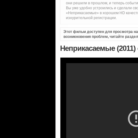
они решили в прошлом, и теперь событи
Вы уже удобно устроились и сделали св
«Неприкасаемые» в хорошем HD качестве
изнурительной регистрации.
Этот фильм доступен для просмотра на i
возникновения проблем, читайте разде
Неприкасаемые (2011)