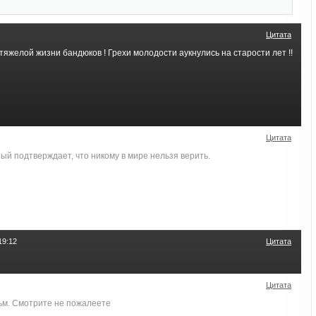
Цитата
тяжелой жизни бандюков ! Грехи молодости аукнулись на старости лет !!
Цитата
й подтверждает, что никому в мире нельзя верить.
19:12
Цитата
Цитата
м. Смотрите не пожалеете