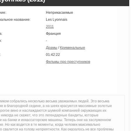
ние:
Неприкасаемые
нальное название:
Les Lyonnais
2011
а:
Франция
:
-
Драмы
/
Криминальные
:
01:42:22
Фильмы про преступников
ликом собрались несколько весьма уважаемых людей. Это весьма
е в благородной седине, а на шеях красуются массивные золотые
орогое вино и наслаждаются шумной компанией окружающих их
никогда не скажет, что это легендарные бандиты, которые
 на банки и инкассаторские машины. Теперь они на заслуженном
. Но как водится в те моменты, когда человек максимально
о свалится на голову неприятности. Как оказалось не все проблемы