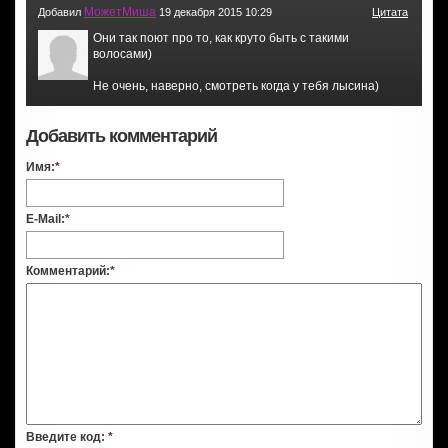
МожетМиша
Добавил
19 декабря 2015 10:29
Цитата
Они так поют про то, как круто быть с такими
волосами)
Не очень, наверно, смотреть когда у тебя лысина)
Добавить комментарий
Имя:
*
E-Mail:
*
Комментарий:
*
Введите код:
*