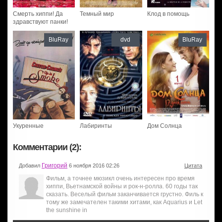
Смерть хиппи! Да
Темный мир
Клод в помощь
здравствуют панки!
BluRay
dvd
BluRay
Укуренные
Лабиринты
Дом Солнца
Комментарии (2):
Григорий
Добавил
6 ноября 2016 02:26
Цитата
Фильм, а точнее мюзикл очень интересен про время
хиппи, Вьетнамской войны и рок-н-ролла. 60 годы так
сказать. Веселый фильм заканчивается грустно. Филь к
тому же замечателен такими хитами, как Aquarius и Let
the sunshine in