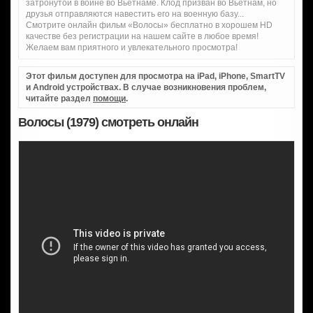
затронутой в войне во Вьетнаме. Клод призван во Вьетнам, но
друзья отправляются навестить его на военную базу...
Смотрите онлайн фильм «Волосы» бесплатно в хорошем HD
качестве без регистрации на нашем сайте в любое время!
Желаем вам приятного и увлекательного просмотра!
Этот фильм доступен для просмотра на iPad, iPhone, SmartTV
и Android устройствах. В случае возникновения проблем,
читайте раздел
помощи
.
Волосы (1979) смотреть онлайн