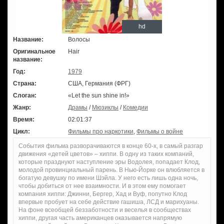
hd
Название:
Волосы
Оригинальное
Hair
название:
Год:
1979
Страна:
США, Германия (ФРГ)
Слоган:
«Let the sun shine in!»
Жанр:
Драмы
/
Мюзиклы
/
Комедии
Время:
02:01:37
Цикл:
Фильмы про наркотики
,
Фильмы о войне
События фильма разворачиваются в конце 60-х, в самый разгар
движения «детей цветов» – хиппи. В одну из таких компаний,
которые празднуют наступление эры Водолея, попадает Клод,
молодой провинциальный парень. В Нью-Йорке он влюбляется в
богатую девушку по имени Шэйла. У него есть лишь одна ночь,
чтобы добиться от нее взаимности. И в этом ему помогает
компания хиппи: Джинни, Бергер, Хад и Вуф, попутно Клод
впервые пробует на себе действие гашиша, ЛСД и марихуаны.
На фоне всеобщей беззаботности и веселья в сообществах
хиппи, другая часть американцев оказывается напрямую