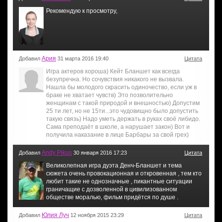
Рекомендую к просмотру,
Ария
Добавил
31 марта 2016 19:40
Цитата
Игра актеров хороша) Кейт Бланшет как всегда
безупречна. Но сочувствия никакого не вызвала.
Нашла бы молодого скрасить одиночество, если уж в
браке не хватает чувств) Это позволительно
женщинам с такой природой и внешностью) Допустим
25 ти лет, но не 15ти...это чудовищно было допустить
такую связь) Надо уметь держать в руках своё либидо.
Сама преподаёт в школе, а нарушает закон) Вот и
получила наказание в лице Барбары за свой грех)
Andy Pikus
Добавил
30 января 2016 17:23
Цитата
Великолепная игра дуэта Денч-Бланшет и тема
сюжета очень провокационная и откровенная , тем кто
любит такие не однозначные , пикантные ситуации
граничащие с дозволенной в цивилизованном
обществе моралью, фильм придётся по душе .
Юлия Луч
Добавил
12 ноября 2015 23:29
Цитата