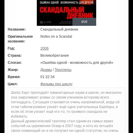
dvd
Название:
Скандальный дневник
Оригинальное
Notes on a Scandal
название:
Год:
2006
Страна:
Великобритания
Слоган:
«Ошибка одной - возможность для другой»
Жанр:
Драмы
/
Триллеры
Время:
01:32:34
Цикл:
Фильмы про школу
Шеба Харт преподаёт гуманитарные науки в школе, но внезапно
она закручивает роман со своим учеником которому всего
пятнадцать. Ситуация становится очень напряжённой, когда об
этом тайном романе узнаёт ещё одна учительница Барбара, и
если об этом узнает ещё кто-то, то громкого скандала не
избежать.
Данный драматический триллер стал одним из самых ярких
событий на церемонии Оскар в 2007 году, и хоть из четырёх
своих номинаций он и не получил ни одной статуэтки, но очень