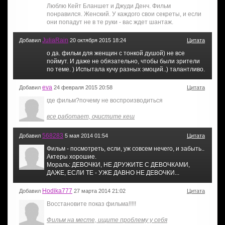
Люблю Кейт Бланшет и Джуди Денч. Фильм
понравился. Женский. У каждого свои секреты, и если
они попадут не в те руки - вас ждет шантаж.
JuliaRain
Добавил
20 октября 2015 18:24
Цитата
о да. фильм для женщин с тонкой душой) не все
поймут. И даже не обязательно, чтобы были зрители
по теме. ) Испытала кучу разных эмоций..) талантливо.
eva
Добавил
24 февраля 2015 20:58
Цитата
где фильм?почему не воспроизводиться
все работает, очистите кеш
568283
Добавил
5 мая 2014 01:54
Цитата
Фильм - посмотреть, если, уж совсем нечего, и забыть..
Актеры хорошие.
Мораль: ДЕВОЧКИ, НЕ ДРУЖИТЕ С ДЕВОЧКАМИ,
ДАЖЕ, ЕСЛИ ТЕ - УЖЕ ДАВНО НЕ ДЕВОЧКИ...
Hodika777
Добавил
27 марта 2014 21:02
Цитата
Восстановите показ фильма!!!!!
Фильм на месте, ищите проблему у себя