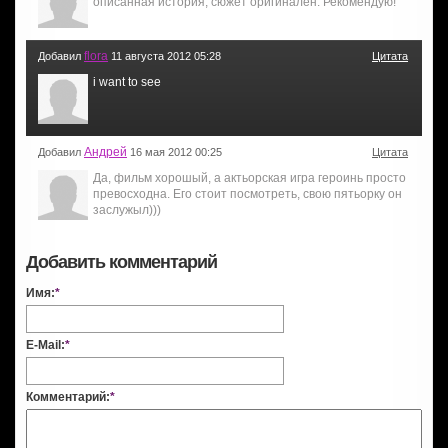
описанная история, сюжет оригинален. Рекомендую!
flora
Добавил
11 августа 2012 05:28
Цитата
i want to see
Андрей
Добавил
16 мая 2012 00:25
Цитата
Да, фильм хорошый, а актьорская игра героинь просто
превосходна. Его стоит посмотреть, свою пятьорку он
заслужыл)))
Добавить комментарий
Имя:
*
E-Mail:
*
Комментарий:
*