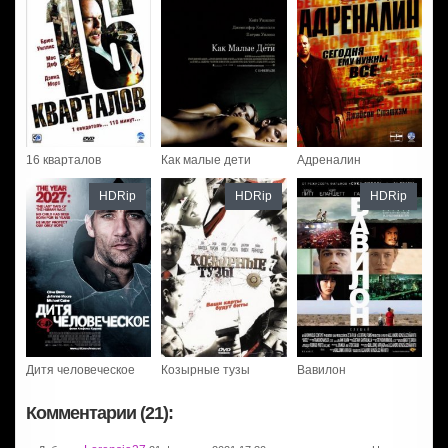
16 кварталов
Как малые дети
Адреналин
HDRip
HDRip
HDRip
Дитя человеческое
Козырные тузы
Вавилон
Комментарии (21):