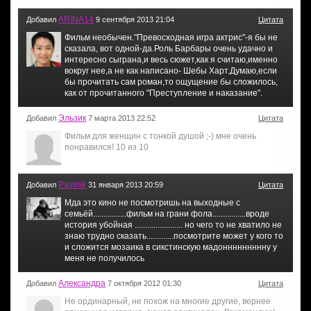
ARINA14
Добавил
9 сентября 2013 21:04
Цитата
Фильм необычен."Превосходная игра актрис"-я бы не
сказала, вот одной-да.Роль Барбары очень удачно и
интересно сыграна,и весь сюжет,как я считаю,именно
вокруг нее,а не как написано- Шебы Харт.Думаю,если
бы прочитать сам роман,то ощущение бы сложилось,
как от прочитанного "Преступление и наказание".
Эльзик
Добавил
7 марта 2013 22:52
Цитата
Фильм для женщин с тонкой душой ;-) мне очень
понравился! 10 из 10
Pavelik
Добавил
31 января 2013 20:59
Цитата
Мда это кино не посмотришь на выходные с
семьёй................фильм на грани фола................вроде
история убойная ....................... но чего то не хватило не
знаю трудно сказать.............посмотрите может у кого то
и сложится мозаика в сикстинскую мадоннннннннну у
меня не получилось
Александра
Добавил
7 октября 2012 01:30
Цитата
Не ординарный, не похож на многие другие, вернее