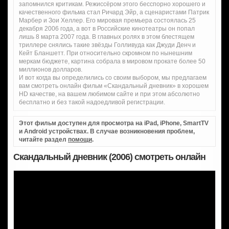
запомнился критикам. Режиссёром этого бесспорно хорошего и
качественного фильма стал Ричард Эйр, а сценаристами Патрик
Марбер и Зои Хеллер. Его мировая премьера состоялась 25
декабря 2006 года, а вот в Российские кинотеатры он попал
лишь 8 марта 2007 года. В главных ролях в этом блестящем
триллере снялись такие звёзды Голливуда как Джуди Денч и
Кейт Бланшетт. При относительно скромном по нынешним
меркам бюджете, картина собрала в мировом прокате более 50
миллионов долларов.
И вот когда вы определились со своим выбором, мы предлагаем
вам смотреть онлайн фильм «Скандальный дневник» в хорошем
HD качестве, на вашем любимом сайте и при этом абсолютно
бесплатно и без такой надоедливой регистрации.
Этот фильм доступен для просмотра на iPad, iPhone, SmartTV
и Android устройствах. В случае возникновения проблем,
читайте раздел
помощи
.
Скандальный дневник (2006) смотреть онлайн