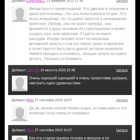
Lorensia27
Добавил
21 февраля 2021 17:30
Цитата
Фильм просто превосходный .Что двигало в сознании и
душе учительницы , что она испытывала в те дни .Это
было искушение, что то давно забытое и неизведанно
приятное .Любовь ,она не знает преград , она
врывается в душу человека без приглашения и может
создать хаос или гармонию .Страсть не имеет
рассудка .Иногда человек хочет на несколько
мгновений забыть о том что гласит закон и приличия ,
и хочет просто быть,быть душой ,которая полюбила .
Умейте прощать и понимать , больше ничего не нужно
делать . Прощать и понимать .
Cleonik
Добавил
14 августа 2020 22:48
Цитата
Очень хороший сценарий и очень талантливо сыграно,
смотреть одно удовольствие
Alsu
Добавил
27 сентября 2019 16:57
Цитата
Да уж, актеры играли превосходно, но сама идея и эта
пожилая тетка очень отталкивает.
Alsu
Добавил
27 сентября 2019 16:07
Цитата
Как эта старая грымза похожа и внешне и по