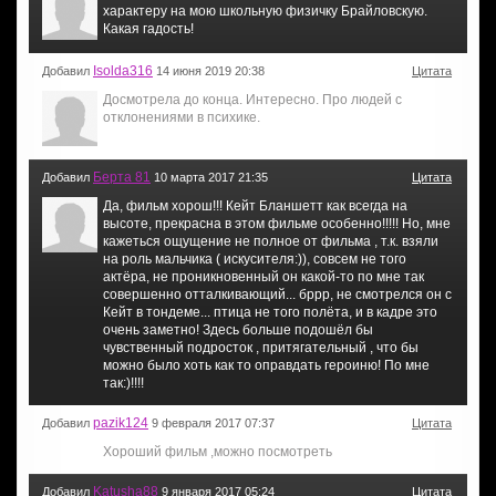
характеру на мою школьную физичку Брайловскую.
Какая гадость!
Isolda316
Добавил
14 июня 2019 20:38
Цитата
Досмотрела до конца. Интересно. Про людей с
отклонениями в психике.
Берта 81
Добавил
10 марта 2017 21:35
Цитата
Да, фильм хорош!!! Кейт Бланшетт как всегда на
высоте, прекрасна в этом фильме особенно!!!!! Но, мне
кажеться ощущение не полное от фильма , т.к. взяли
на роль мальчика ( искусителя:)), совсем не того
актёра, не проникновенный он какой-то по мне так
совершенно отталкивающий... бррр, не смотрелся он с
Кейт в тондеме... птица не того полёта, и в кадре это
очень заметно! Здесь больше подошёл бы
чувственный подросток , притягательный , что бы
можно было хоть как то оправдать героиню! По мне
так:)!!!!
pazik124
Добавил
9 февраля 2017 07:37
Цитата
Хороший фильм ,можно посмотреть
Katusha88
Добавил
9 января 2017 05:24
Цитата