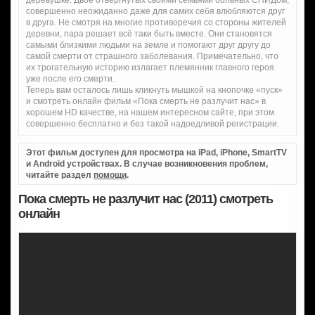
деревушке. Двое отвергнутых своими семьями больных СПИДом,
совершенно неожиданно даже для самих себя влюбляются друг
в друга. Не смотря на многие противоречия со стороны жителей
деревни, пара решает всё таки быть вместе. Они становятся
самыми близкими людьми на земле и помогают друг другу до
самой смерти от страшного заболевания. Примечательно, что
их трогательную историю излагает племянник главного героя
уже после его смерти.
Теперь вам осталось лишь кликнуть мышкой на кнопочке «пуск»
и смотреть онлайн фильм «Пока смерть не разлучит нас» в
хорошем HD качестве, на нашем интересном сайте, при этом
совершенно бесплатно и без такой надоедливой регистрации.
Этот фильм доступен для просмотра на iPad, iPhone, SmartTV
и Android устройствах. В случае возникновения проблем,
читайте раздел
помощи
.
Пока смерть не разлучит нас (2011) смотреть
онлайн