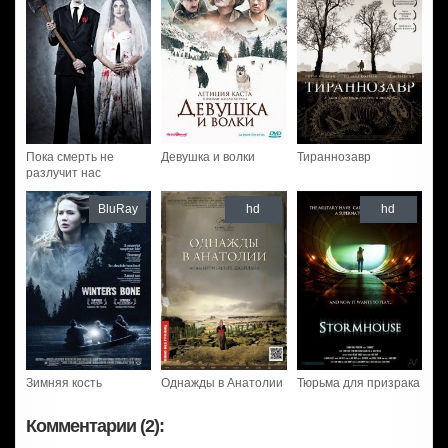
Пока смерть не
Девушка и волки
Тираннозавр
разлучит нас
BluRay
hd
hd
Зимняя кость
Однажды в Анатолии
Тюрьма для призрака
Комментарии (2):