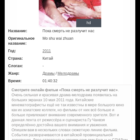
hd
Название:
Пока смерть не разлучит нас
Оригинальное
Mo shu wai zhuan
название:
Год:
2011
Страна:
Китай
Слоган:
-
Жанр:
Драмы
/
Мелодрамы
Время:
01:40:32
Смотрите онлайн фильм «Пока смерть не разлучит нас»
.
Очень сильная и красивая драма-мелодрама появилась на
больших экранах 10 мая 2011 года. Китайские
кинематографисты ещё не так известны в мире большого кино
как их азиатские коллеги, но фильмы от них всё больше и
больше привлекают внимание современного зрителя. Вот и
данная лента от режиссёра и сценариста Гу Чанвэя
определённо достойна вашего внимания и уважения.
Опишем вам в нескольких словах сюжетную линию фильма.
События разворачиваются в китайской провинциальной