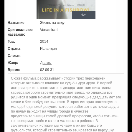
dvd
Название:
Жизнь на виду
Оригинальное
Vonarstræti
название:
Год:
2014
Страна:
Исландия
Слоган:
-
Жанр:
Драмы
Время:
02:09:31
Сюжет фильма рассказывает истории трех персонажей,
которые оказывают влияние на судьбы друг друга. В первой
истории зритель знакомится с двадцатилетним писателем,
карьера которого стремительно идет вверх, но однажды все
рушится в один момент, превращая следующие двадцать лет его
жизни в беспробудное пьянство. Вторая история повествует о
молодой одинокой девушке, которая работает в детском саду, а
по ночам выходит на улицы города в качестве
представительницы самой древней профессии, чтобы хоть как-
то прокормить себя и своего маленького ребенка. В
заключительной истории мы узнаем о жизни бывшего
футболиста, который стремительно взбирается на верхушку