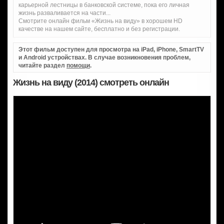
карьерной лестницы в банковской системе, пока его личная
жизнь разваливается на части...
Смотрите онлайн фильм «Жизнь на виду» в хорошем HD
качестве на нашем сайте, бесплатно и без регистрации.
Этот фильм доступен для просмотра на iPad, iPhone, SmartTV
и Android устройствах. В случае возникновения проблем,
читайте раздел
помощи
.
Жизнь на виду (2014) смотреть онлайн