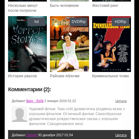
Несколько минут
Быть человеком
Жестокий ринг
после полуночи
hd
DVDRip
HDRip
Истории ужасов
Райские яблочки
Криминальное чтиво
Комментарии (2):
Іван - Київ
Добавил
2 января 2018 01:22
Цитата
Чудовий фільм. Така собі драматична різдвяна казка з
хорошим фіналом. Отличный фильм. Своеобразная
драматическая рождественская сказка с хорошим
финалом. Скандинавское кино.
Циник
Добавил
30 декабря 2017 01:54
Цитата