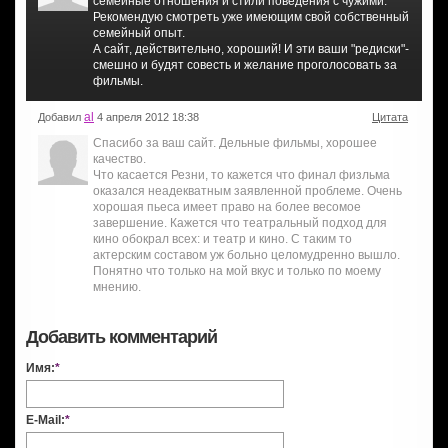
семейные отношения и стили поведения с чужими.
Рекомендую смотреть уже имеющим свой собственный
семейный опыт.
А сайт, действительно, хороший! И эти ваши "редиски"-
смешно и будят совесть и желание проголосовать за
фильмы.
al
Добавил
4 апреля 2012 18:38
Цитата
Спасибо за ваш сайт. Дельные фильмы, хорошее
качество.
Что касается Резни, то кажется что финал физльма
оказался неадекватным заявленной проблеме. Очень
хорошая пьеса имеет право на более весомое
завершение. Кажется что театральный подход для
кино обокрал всех: и театр и кино. С таким то
актерским составом уж больно целомудренно вышло.
Понятно что только на мой вкус и только по моему
мнению.
Добавить комментарий
Имя:
*
E-Mail:
*