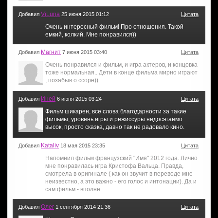
ViLuna
Добавил
25 июня 2015 01:12
Цитата
Очень интересный фильм! Про отношения. Такой
емкий, колкий. Мне понравился))
Магнит
Добавил
7 июня 2015 03:40
Цитата
Очень понравился и фильм, и игра актеров, и концовка
тоже нормальная.. Дети в конце фильма мирно играют
, позабыв о ссоре))
Иней
Добавил
6 июня 2015 03:24
Цитата
Фильм шикарен, все слова благодарности за такие
фильмы, уровень игры и режиссуры недосягаемо
высок, просто сказка, давно так не радовало кино.
Kataliv
Добавил
18 мая 2015 23:35
Цитата
Напомнил фильм французский "Имя" 2012 года. Лично
мне понравилась игра Кристофа Вальца. Правда,
смотрела в оригинале ( как он звучит в переводе мне
неизвестно, а это важно - его голос и интонации). Да и
сам фильм - вполне.
Олег
Добавил
1 сентября 2014 21:36
Цитата