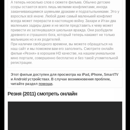
А теперь несколько слов о сюжете фильма. Обычно детские
ссоры остаются всего лишь мелкими конфликтами, иногда
заканчивающимися шумными драками и подзатыльниками. Это у
взрослых всё иначе. Любой даже самый маленький конфликт
всегда может перерасти в настоящую войну. Захари и Итан два
маленьких задиры даже и не могли представить к чему может
привести их затянувшаяся школьная вражда. Они разбудили
древнего и страшного бога, который теперь накажет не только
мальчишек но и их родителей.
При наличии свободного времени, вы можете обращаться на
наш сайт и мы поможем вам его заполнить. Смотрите онлайн
фильм «Резня» в хорошем HD качестве, на нашем уникальном
кино портале, совершенно бесплатно и без такой утомительной
регистрации.
Этот фильм доступен для просмотра на iPad, iPhone, SmartTV
и Android устройствах. В случае возникновения проблем,
читайте раздел
помощи
.
Резня (2011) смотреть онлайн