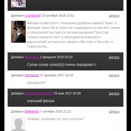
crumban9
Добавил
23 октября 2018 23:51
Цитата
Фильм посмотрел с большим удовольствием.Сюжет в
фильме простой и событие заурядное,но как всё сняли
и обыграли!Смотрится затаив дыхание.Простая
склока переростает в трагедию вселенского
масштабаИ интересно увидеть Фостер и Уинслет в
таких ролях..
Avroraua
Добавил
2 февраля 2018 03:33
Цитата
Супер супер супер))))) очень порадовал )
папашка
Добавил
27 декабря 2017 22:43
Цитата
Шикарен!!!!
baskinokima2015
Добавил
29 мая 2017 02:09
Цитата
хороший фильм
Имекпил
Добавил
7 октября 2016 21:22
Цитата
Хомяка, получается, растоптали?