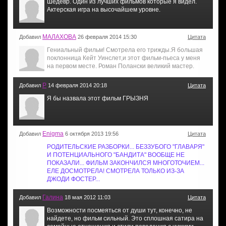
Шедевр. Один из лучших фильмов которые я видел.
Актерская игра на высочайшем уровне.
МАЛАХОВА
Добавил
26 февраля 2014 15:30
Цитата
Гениальный фильм! Смотрела его трижды.Я большая
поклонница Кейт Уинслет,и этот фильм-пьеса у меня
на первом месте. Роман Полански великий мастер.
Р
Добавил
14 февраля 2014 20:18
Цитата
Я бы назвала этот фильм ГРЫЗНЯ
Enigma
Добавил
6 октября 2013 19:56
Цитата
РОДИТЕЛЬСКИЕ РАЗБОРКИ... БЕЗЗУБОГО "ГЛАВАРЯ"
И ПОТЕНЦИАЛЬНОГО "БАНДИТА" ВООБЩЕ НЕ
ПОКАЗАЛИ... ФИЛЬМ ЗАКОНЧИЛСЯ МНОГОТОЧИЕМ...
ЕЛЕ ДОСМОТРЕЛА! СМОТРЕЛА ТОЛЬКО ИЗ-ЗА
ДЖОДИ ФОСТЕР...
Галина
Добавил
18 мая 2012 11:03
Цитата
Возможности посмеяться от души тут, конечно, не
найдете, но фильм сильный. Это сплошная сатира на