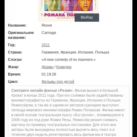
BluRay
Название:
Резня
Оригинальное
Carnage
название:
Год:
2011
Страна:
Германия, Франция, Испания, Польша
Слоган:
«A new comedy of no manners.»
Жанр:
Драмы
/
Комедии
Время:
01:19:26
Цикл:
Фильмы про детей
Смотрите онлайн фильм «Резня»
. Фильм вышел в большой
прокат в конце 2011 года. При его съёмках были задействованы
кинематографисты из Германии, Франции, Испании и Польши.
Режиссёром, а так же и одним из авторов сценария выступил
легенда мирового кинематографа Роман Полански. Фильм имеет
в своей основе театральную пьесу «Бог резни» , появившуюся в
2006 году из под руки Ясмин Резы. Режиссёр решил снимать
картину по примеру театральных постановок. Для этого все
актёры были вынуждены полностью выучить весь текст и в
течении двух недель репетировать весь фильм как в театре.