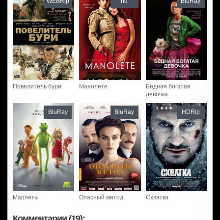
WEBRip
hd
BluRay
Повелитель бури
Манолете
Бедная богатая
девочка
BluRay
BluRay
HDRip
Маппеты
Опасный метод
Схватка
Комментарии (19):