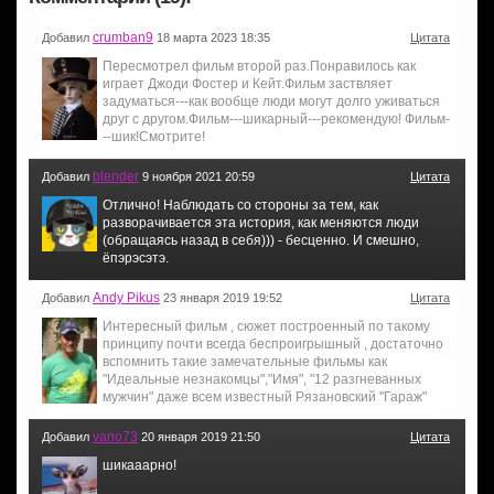
crumban9
Добавил
18 марта 2023 18:35
Цитата
Пересмотрел фильм второй раз.Понравилось как
играет Джоди Фостер и Кейт.Фильм заствляет
задуматься---как вообще люди могут долго уживаться
друг с другом.Фильм---шикарный---рекомендую! Фильм-
--шик!Смотрите!
blender
Добавил
9 ноября 2021 20:59
Цитата
Отлично! Наблюдать со стороны за тем, как
разворачивается эта история, как меняются люди
(обращаясь назад в себя))) - бесценно. И смешно,
ёпэрэсэтэ.
Andy Pikus
Добавил
23 января 2019 19:52
Цитата
Интересный фильм , сюжет построенный по такому
принципу почти всегда беспроигрышный , достаточно
вспомнить такие замечательные фильмы как
"Идеальные незнакомцы","Имя", "12 разгневанных
мужчин" даже всем известный Рязановский "Гараж"
vano73
Добавил
20 января 2019 21:50
Цитата
шикааарно!