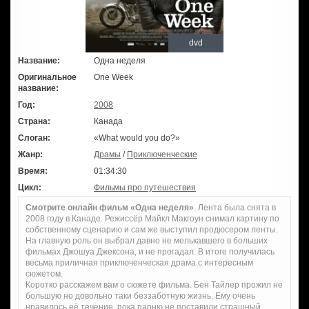
dvd
Название:
Одна неделя
Оригинальное
One Week
название:
Год:
2008
Страна:
Канада
Слоган:
«What would you do?»
Жанр:
Драмы
/
Приключенческие
Время:
01:34:30
Цикл:
Фильмы про путешествия
Смотрите онлайн фильм «Одна неделя»
. Лента была снята в
2008 году в Канаде. Режиссёр Майкл Макгоун снимал картину по
собственному сценарию и сам же выступил продюсером ленты.
На главную роль он выбрал давно не мелькавшего в больших
фильмах Джошуа Джексона, и не прогадал. В итоге получилась
весьма приличная приключенческая драма с интересным
сюжетом.
Коротко расскажем вам о сюжете фильма. Бен Тайлер прожил не
большую но довольно таки беззаботную жизнь. Ему очень
нравилось её течение, пока парню не поставили страшный