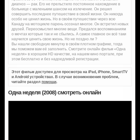
диагноз — рак. Его не прельстило постоянное нахождение в
больнице с маленьким шансом на излечение. Он решил
совершить последнее путешествие в своей жизни. Он никогда
особо не ценил жизнь. Но в своём путешествии через всю
Канаду на мотоцикле парень осознал многое. Он встретил новых
друзей. Переосмыслил многие вещи. Предался воспоминаниям
о мечтах которые так и не сбылись. А самое главное он всё таки
научился ценить свою жизнь. Но не поздно ли ?
Вы нашли свободную минутку в своём плотном графике, тогда
мы поможем вам её заполнить. Смотрите онлайн фильм «Одна
неделя» в хорошем HD качестве, на нашем кино портале, при
этом бесплатно и без надоедливой регистрации.
Этот фильм доступен для просмотра на iPad, iPhone, SmartTV
и Android устройствах. В случае возникновения проблем,
читайте раздел
помощи
.
Одна неделя (2008) смотреть онлайн