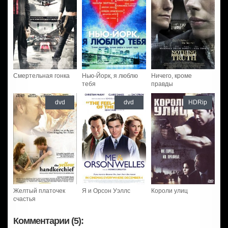
Смертельная гонка
Нью-Йорк, я люблю
Ничего, кроме
тебя
правды
dvd
dvd
HDRip
Желтый платочек
Я и Орсон Уэллс
Короли улиц
счастья
Комментарии (5):