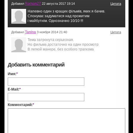
Roman27
Добавил
22 августа 2017 19:14
Цитата
Напевно один з кращих фільмів, яких я бачив.
Спонукає задуматися над прожитим
і майбутнім. Однозначно 10/10 !!!
Tanina
Добавил
3 ноября 2014 21:40
Цитата
Тема затронута серьезная.
Но фильма достаточно на один просмотр
В легкой манере, без особого трагизма
Добавить комментарий
Имя:
*
E-Mail:
*
Комментарий:
*