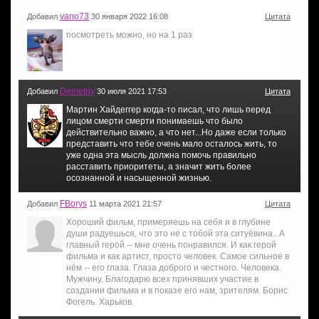
vano73
Добавил
30 января 2022 16:08
Цитата
посмотреть можно, но на 1 раз
Demetriy
Добавил
30 июля 2021 17:53
Цитата
Мартин Хайдеггер когда-то писал, что лишь перед
лицом смерти смерти понимаешь что было
действительно важно, а что нет...Но даже если только
представить что тебе очень мало осталось жить, то
уже одна эта мысль должна помочь правильно
расставить приоритеты, а значит жить более
осознанной и насыщенной жизнью.
FBorys
Добавил
11 марта 2021 21:57
Цитата
Хороший фильм, примеряешь на себя и в глубине
души радуешься, что это не с тобой эта ситуёвина.. А
главный герой -- мне очень понравился. И как герой
фильма и как артист, просто человек. Самое сильное в
нём -- его глаза. Глаза доброго и честного. Человека.
Мужчину. Благодарю всех принявших участие в
создании фильма и в показе его нам, зрителям. Борис
Фогель. Харьков.