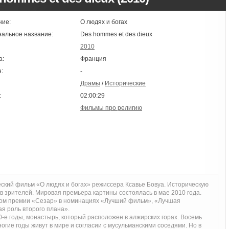
ние:
О людях и богах
нальное название:
Des hommes et des dieux
2010
а:
Франция
:
-
Драмы
/
Исторические
:
02:00:29
Фильмы про религию
ский фильм «О людях и богах» режиссера Ксавье Бовуа. Историческую
 зрителей. Мировая премьера картины состоялась в мае 2010 года.
том премии «Сезар» в номинациях «Лучший фильм», «Лучшая
я роль второго плана».
-е годы, монастырь, который расположен в алжирских горах. Восемь
гие годы живут в мире и согласии с мусульманскими соседями. Но в