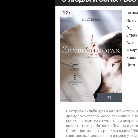
Назва
Ориги
Год:
Стран
Слоган
Жанр:
Время
Цикл:
hd
Смотрите онлайн французский историче
драму посмотрело более трех миллионов
Картина является трехкратным лауреа
операторская работа» и «Лучшая мужска
Сюжет фильма: на экране мы видим 1990
христианских монахов-французов уже мно