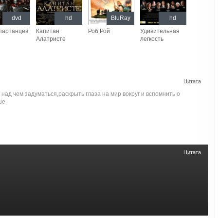
dvd
hd
BluRay
hd
партанцев
Капитан
Роб Рой
Удивительная
Алатристе
легкость
Цитата
над чем задуматься,раскрыть глаза на мир вокруг и вспомнить о
ше
Цитата