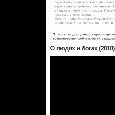
один момент исламистские группировки 
европейцев, а также местных жителей. 
впадают в панику и хотят уехать. И все
чего бы это им ни стоило…
Смотрите онлайн фильм «О людях и бог
на нашем сайте в любое удобное для ва
Этот фильм доступен для просмотра на i
возникновения проблем, читайте разде
О людях и богах (2010