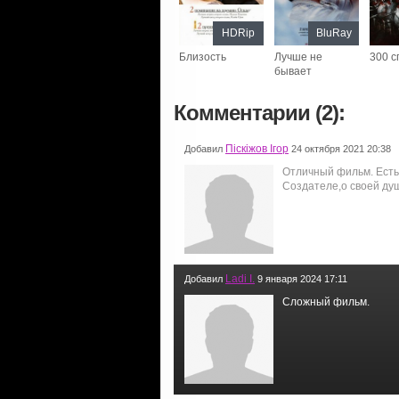
HDRip
BluRay
Близость
Лучше не
300 с
бывает
Комментарии (2):
Піскіжов Ігор
Добавил
24 октября 2021 20:38
Отличный фильм. Есть 
Создателе,о своей ду
Ladi I.
Добавил
9 января 2024 17:11
Сложный фильм.