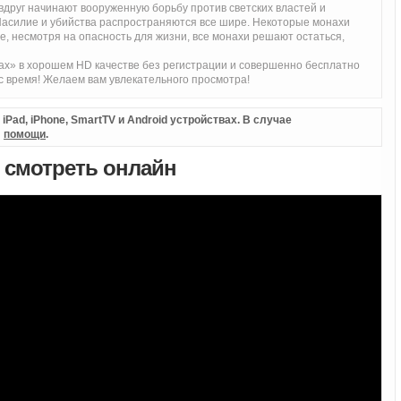
вдруг начинают вооруженную борьбу против светских властей и
Насилие и убийства распространяются все шире. Некоторые монахи
 же, несмотря на опасность для жизни, все монахи решают остаться,
ах» в хорошем HD качестве без регистрации и совершенно бесплатно
с время! Желаем вам увлекательного просмотра!
Pad, iPhone, SmartTV и Android устройствах. В случае
л
помощи
.
) смотреть онлайн