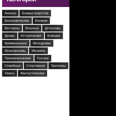
Анонсы
Боевые искусства
Биографические
Боевики
Вестерны
Военные
Детективы
Драмы
Исторические
Комедии
Криминальные
Мелодрамы
Мультфильмы
Мюзиклы
Приключенческие
Русские
Семейные
Спортивные
Триллеры
Ужасы
Фантастические