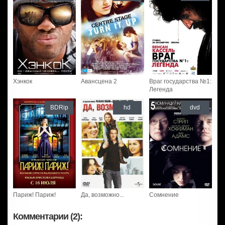
Хэнкок
Авансцена 2
Враг государства №1:
Легенда
BDRip
hd
dvd
Париж! Париж!
Да, возможно...
Сомнение
Комментарии (2):