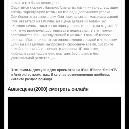
ролях, а как бы на авансцене.
Обратимся к сюжету фильма. Смысл их жизни — танец. Будущие
звёзды хореографии готовы на всё ради достижения успеха.
Они борются за свою славу. Они прикладывают максимум усилий
чтоб оказаться на Олимпе. Да сцена делает их богами, но
обычная жизнь ставит их на один уровень с простыми людьми. У
них те же проблемы, достоинства и недостатки. В этот момент
разрушается грань между сценой и жизнью. Главный вопрос
фильма. Можно ли остаться одновременно звездой и человеком.
Если вы в раздумьях как провести свободное время, смотрите
онлайн фильм «Авансцена», в хорошем HD качестве, на
любимом вами нашем кино портале, бесплатно и без
утомительной регистрации.
Этот фильм доступен для просмотра на iPad, iPhone, SmartTV
и Android устройствах. В случае возникновения проблем,
читайте раздел
помощи
.
Авансцена (2000) смотреть онлайн