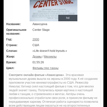
hd
Название:
Авансцена
Оригинальное
Center Stage
название:
Год:
2000
Страна:
США
Слоган:
«Life doesn't hold tryouts.»
Жанр:
Драмы
/
Мюзиклы
Время:
01:55:26
Цикл:
Фильмы про танцы
Смотрите онлайн фильм «Авансцена»
. Эта красивая
музыкальная драма вышла на экраны в 2000 году. К её созданию
приложили участие кинематографисты из США. Режиссёр
Николас Хитнер снял настоящий фильм о том, что для многих
людей значит танец. Получилась яркая картина о настоящей
любви к танцам, о стремлениях и мечтах. Актёры очень
профессионально отработали свои роли, и принесли фильму не
передаваемую харизму. Отличная работа сценариста позволила
всем действующим лицам оказаться не на второстепенных