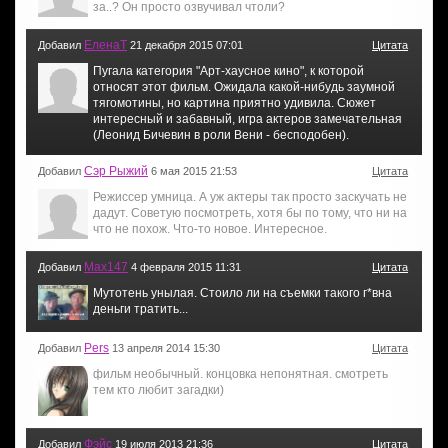
за..? Он просто озвучивал чтоли?
ЕленаТ
Добавил
21 декабря 2015 07:01
Цитата
Пугала категория "Арт-хаусное кино", к которой
относят этот фильм. Ожидала какой-нибудь заумной
тягомотины, но картина приятно удивила. Сюжет
интересный и забавный, игра актеров замечательная
(Леонид Бичевин в роли Вени - бесподобен).
Сэр Рыжий
Добавил
6 мая 2015 21:53
Цитата
Режиссер умница. А уж актеры так просто заскучать не
дадут. Советую посмотреть, хотя бы по тому, что ни на
что не похож. Что-то новое. Интересное.
Max147
Добавил
4 февраля 2015 11:31
Цитата
Мутотень унылая. Стоило ли на съемки такого г*вна
деньги тратить...
Pers
Добавил
13 апреля 2014 15:30
Цитата
фильм необычный. концовка непонятная. смотреть
тем кто любит загадки)
Фэйс
Добавил
19 июля 2013 21:36
Цитата