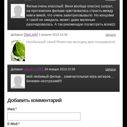
Фильм очень классный. Веня вообще классно сыграл,
на протежении фильма чувствовалась страсть между
ним и викой, что очень заинтриговывыло. Но концовки
я такой не ожидала, может даже маленько
разочаровалась. А так рекомендую посмотреть всем)))
StarLight
Добавил
3 апреля 2013 14:34
Цитата
Необычный такой.Режиссер молодец.мне понравился)
vikusha1985
Добавил
24 января 2013 22:58
Цитата
мой любимый фильм... замечательная игра актеров....
бичевин-неотразим!!!!
Добавить комментарий
Имя:
*
E-Mail:
*