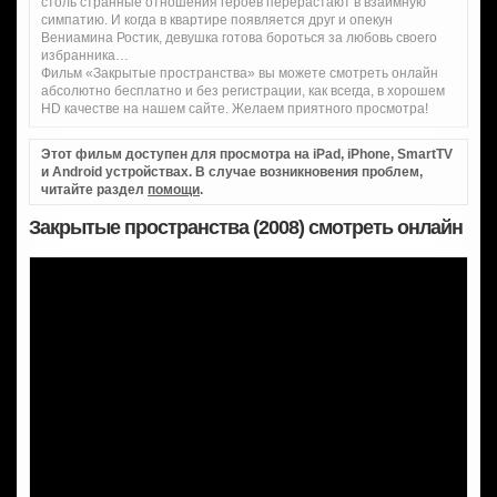
столь странные отношения героев перерастают в взаимную
симпатию. И когда в квартире появляется друг и опекун
Вениамина Ростик, девушка готова бороться за любовь своего
избранника…
Фильм «Закрытые пространства» вы можете смотреть онлайн
абсолютно бесплатно и без регистрации, как всегда, в хорошем
HD качестве на нашем сайте. Желаем приятного просмотра!
Этот фильм доступен для просмотра на iPad, iPhone, SmartTV
и Android устройствах. В случае возникновения проблем,
читайте раздел
помощи
.
Закрытые пространства (2008) смотреть онлайн