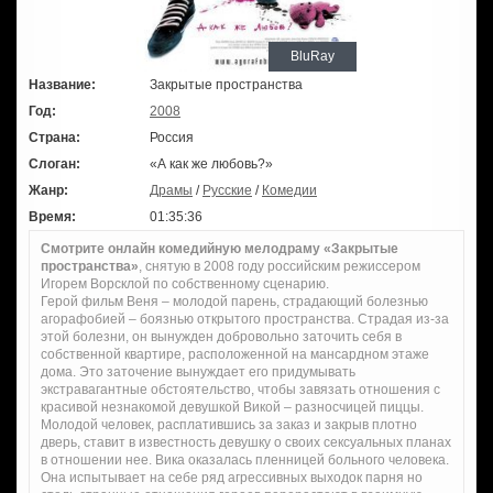
BluRay
Название:
Закрытые пространства
Год:
2008
Страна:
Россия
Слоган:
«А как же любовь?»
Жанр:
Драмы
/
Русские
/
Комедии
Время:
01:35:36
Смотрите онлайн комедийную мелодраму «Закрытые
пространства»
, снятую в 2008 году российским режиссером
Игорем Ворсклой по собственному сценарию.
Герой фильм Веня – молодой парень, страдающий болезнью
агорафобией – боязнью открытого пространства. Страдая из-за
этой болезни, он вынужден добровольно заточить себя в
собственной квартире, расположенной на мансардном этаже
дома. Это заточение вынуждает его придумывать
экстравагантные обстоятельство, чтобы завязать отношения с
красивой незнакомой девушкой Викой – разносчицей пиццы.
Молодой человек, расплатившись за заказ и закрыв плотно
дверь, ставит в известность девушку о своих сексуальных планах
в отношении нее. Вика оказалась пленницей больного человека.
Она испытывает на себе ряд агрессивных выходок парня но