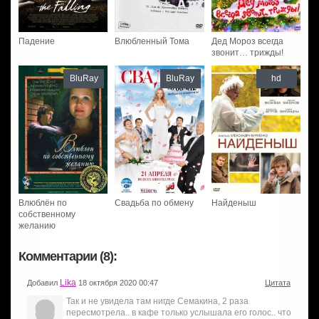
Падение
Влюбленный Тома
Дед Мороз всегда
звонит… трижды!
BluRay
BluRay
hd
Влюблён по
Свадьба по обмену
Найденыш
собственному
желанию
Комментарии (8):
Lika
Добавил
18 октября 2020 00:47
Цитата
Так и не увидела там нигде Семакина, 2 раза
пересмотрела.. в кафе только услышала его голос.. что