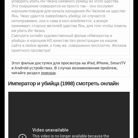
уговорить убить Ин Чжэна наемного убийцу из этого царства.
Это покушение совершится не просто так – оно послужит
хорошим поводом для начала нападения Ин Чжэном на царство
Янь. Чжао удается завербовать убийцу, но случается
непоправимое, она и сама в него влюбляется, а вскоре
принимает сторону жителей царства Янь, для того чтобы помочь
им убить Ин Чжэна.
Смотрите онлайн художественный фильм «Император и
убийца» в хорошем HD качестве без регистрации на нашем
сайте в любое время, к тому же, совершенно бесплатно. Желаем
приятного просмотра!
Этот фильм доступен для просмотра на iPad, iPhone, SmartTV
и Android устройствах. В случае возникновения проблем,
читайте раздел
помощи
.
Император и убийца (1998) смотреть онлайн