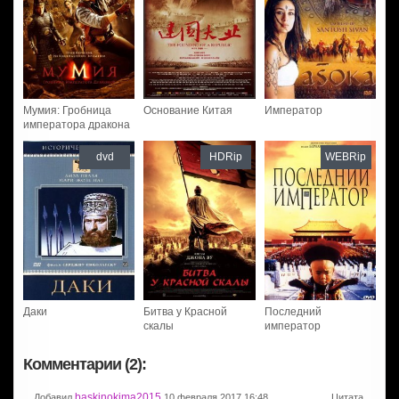
Мумия: Гробница
Основание Китая
Император
императора дракона
dvd
HDRip
WEBRip
Даки
Битва у Красной
Последний
скалы
император
Комментарии (2):
baskinokima2015
Добавил
10 февраля 2017 16:48
Цитата