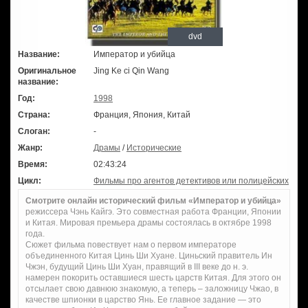
dvd
Название:
Император и убийца
Оригинальное
Jing Ke ci Qin Wang
название:
Год:
1998
Страна:
Франция, Япония, Китай
Слоган:
-
Жанр:
Драмы
/
Исторические
Время:
02:43:24
Цикл:
Фильмы про агентов детективов или полицейских
Смотрите онлайн исторический фильм «Император и убийца»
режиссера Чэнь Кайгэ. Это совместная работа Франции, Японии
и Китая. Мировая премьера драмы состоялась в октябре 1998
года.
Сюжет фильма повествует нам о первом императоре
объединенного Китая Цинь Ши Хуане. Циньский правитель Ин
Чжэн, будущий Цинь Ши Хуан, правящий в III веке до н. э.
намерен покорить оставшиеся шесть царств Китая. Для этого он
отсылает свою давнюю знакомую, а теперь – заложницу Чжао, в
качестве шпионки в царство Янь. Ее главное задание — это