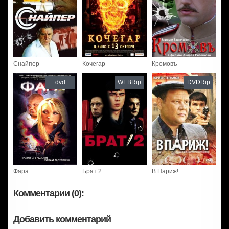
Снайпер
Кочегар
Кромовъ
dvd
WEBRip
DVDRip
Фара
Брат 2
В Париж!
Комментарии (0):
Добавить комментарий