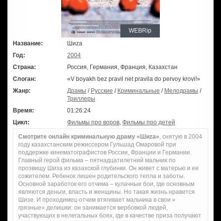
WEBRip
Название:
Шиzа
Год:
2004
Страна:
Россия, Германия, Франция, Казахстан
Слоган:
«V boyakh bez pravil net pravila do pervoy krovi!»
Жанр:
Драмы
/
Русские
/
Криминальные
/
Мелодрамы
/
Триллеры
Время:
01:26:24
Цикл:
Фильмы про воров
,
Фильмы про детей
Смотрите онлайн криминальную драму «Шиzа»
, снятую в 2004
году казахстанским режиссером Гульшад Омаровой при
поддержке кинематографистов России, Франции и Германии.
Главный герой фильма – пятнадцатилетний мальчик по
прозвищу Шиза из казахской глубинки. Он живет с матерью и ее
сожителем. Ребенок лишен родительского тепла и заботы.
Основной заработок его отчима – кулачные бои, где основным
являются деньги, власть и женщины. Но такая жизнь нравится
Шизе. И проходимец-отчим втягивает мальчика в свои «
грязные» делишки: он занимается вербовкой людей,
участвующих в нелегальных боях, где в качестве приза получают