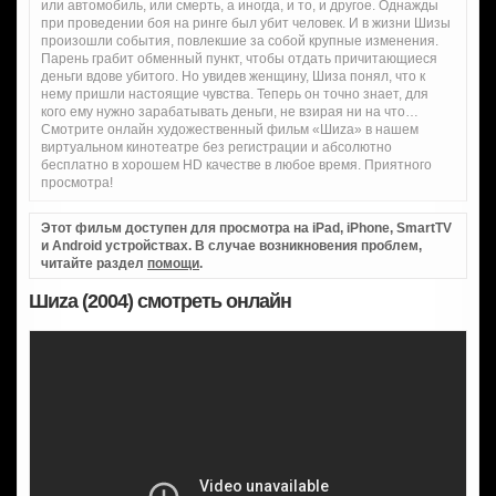
или автомобиль, или смерть, а иногда, и то, и другое. Однажды
при проведении боя на ринге был убит человек. И в жизни Шизы
произошли события, повлекшие за собой крупные изменения.
Парень грабит обменный пункт, чтобы отдать причитающиеся
деньги вдове убитого. Но увидев женщину, Шиза понял, что к
нему пришли настоящие чувства. Теперь он точно знает, для
кого ему нужно зарабатывать деньги, не взирая ни на что…
Смотрите онлайн художественный фильм «Шиzа» в нашем
виртуальном кинотеатре без регистрации и абсолютно
бесплатно в хорошем HD качестве в любое время. Приятного
просмотра!
Этот фильм доступен для просмотра на iPad, iPhone, SmartTV
и Android устройствах. В случае возникновения проблем,
читайте раздел
помощи
.
Шиzа (2004) смотреть онлайн