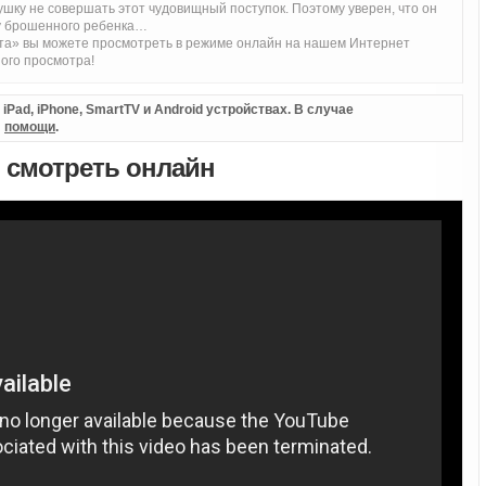
укушку не совершать этот чудовищный поступок. Поэтому уверен, что он
бу брошенного ребенка…
та» вы можете просмотреть в режиме онлайн на нашем Интернет
ого просмотра!
Pad, iPhone, SmartTV и Android устройствах. В случае
л
помощи
.
) смотреть онлайн