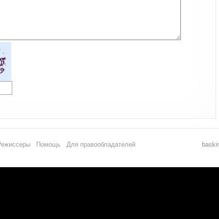
Режиссеры
Помощь
Для правообладателей
baski