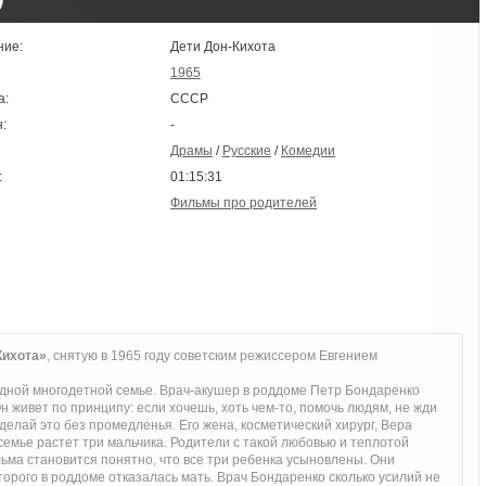
ние:
Дети Дон-Кихота
1965
а:
СССР
:
-
Драмы
/
Русские
/
Комедии
:
01:15:31
Фильмы про родителей
Кихота»
, снятую в 1965 году советским режиссером Евгением
дной многодетной семье. Врач-акушер в роддоме Петр Бондаренко
н живет по принципу: если хочешь, хоть чем-то, помочь людям, не жди
елай это без промедленья. Его жена, косметический хирург, Вера
семье растет три мальчика. Родители с такой любовью и теплотой
льма становится понятно, что все три ребенка усыновлены. Они
орого в роддоме отказалась мать. Врач Бондаренко сколько усилий не