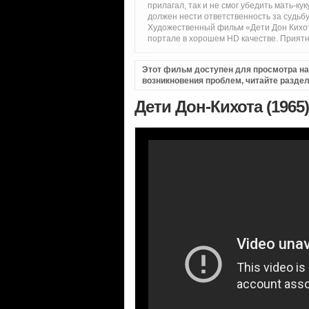
прилагал, так и не смог убедить мать-к
должен нести ответственность за судь
Художественный фильм «Дети Дон Кихо
портале в хорошем HD качестве. Приятн
Этот фильм доступен для просмотра на i
возникновения проблем, читайте разде
Дети Дон-Кихота (1965