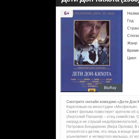
Назва
Год:
Стран
Слоган
Жанр:
Время
Цикл:
BluRay
Смотрите онлайн комедию «Дети Дон 
Кареловым на киностудии «Мосфильм».
Сюжет фильма повествует зрителю об о
(Анатолий Папанов) – отец семейства. О
наград и не слушай недоброжелателей, д
Петровна Бондаренко (Вера Орлова). В 
относятся к детям, что лишь в конце фи
усыновляют и четвертого малыша, от кот