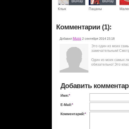
BluRay
BluRay
Клык
Пацаны
Мале
Комментарии (1):
Muss
Добавил
2 сентября 2014 23:18
Это один из моих самы
замечательным! Смотр
Один из моих самых л
обязательно! Это клас
Добавить коммента
Имя:
*
E-Mail:
*
Комментарий:
*