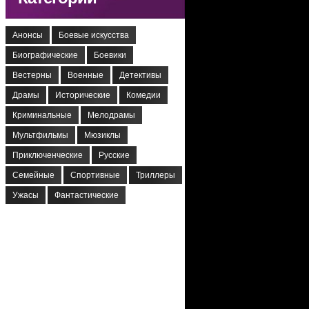
Анонсы
Боевые искусства
Биографические
Боевики
Вестерны
Военные
Детективы
Драмы
Исторические
Комедии
Криминальные
Мелодрамы
Мультфильмы
Мюзиклы
Приключенческие
Русские
Семейные
Спортивные
Триллеры
Ужасы
Фантастические