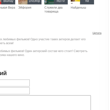
BluRay
DVDRip
HDTV
hd
нькая Вера
Эйфория
Служили два
Найденыш
товарища
Цитата
х любимых фильмов! Одно участие таких актеров делает его
еть всем!
юбимых фильмов! Один актерский состав чего стоит! Смотреть
сика нашего кино.
рий