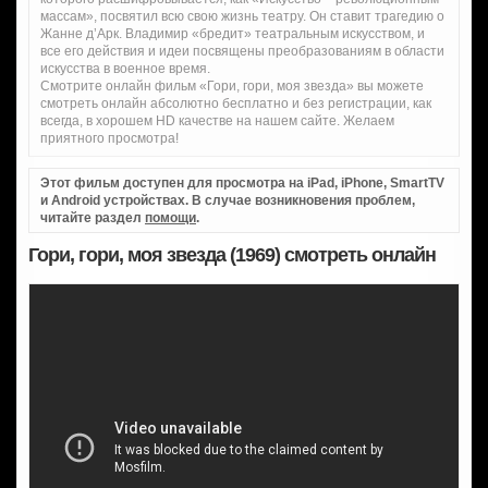
массам», посвятил всю свою жизнь театру. Он ставит трагедию о
Жанне д’Арк. Владимир «бредит» театральным искусством, и
все его действия и идеи посвящены преобразованиям в области
искусства в военное время.
Смотрите онлайн фильм «Гори, гори, моя звезда» вы можете
смотреть онлайн абсолютно бесплатно и без регистрации, как
всегда, в хорошем HD качестве на нашем сайте. Желаем
приятного просмотра!
Этот фильм доступен для просмотра на iPad, iPhone, SmartTV
и Android устройствах. В случае возникновения проблем,
читайте раздел
помощи
.
Гори, гори, моя звезда (1969) смотреть онлайн