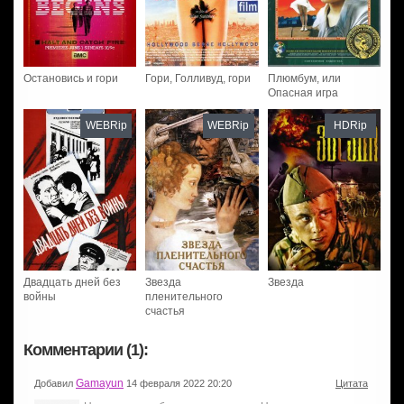
Остановись и гори
Гори, Голливуд, гори
Плюмбум, или
Опасная игра
WEBRip
WEBRip
HDRip
Двадцать дней без
Звезда
Звезда
войны
пленительного
счастья
Комментарии (1):
Gamayun
Добавил
14 февраля 2022 20:20
Цитата