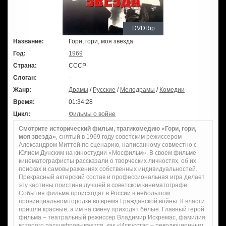
DVDRip
Название:
Гори, гори, моя звезда
Год:
1969
Страна:
СССР
Слоган:
-
Жанр:
Драмы
/
Русские
/
Мелодрамы
/
Комедии
Время:
01:34:28
Цикл:
Фильмы о войне
Смотрите исторический фильм, трагикомедию «Гори, гори,
моя звезда»
, снятый в 1969 году советским режиссером
Александром Миттой по сценарию, написанному совместно с
Юлием Дунским на киностудии «Мосфильм». В своем фильме
кинематографисты рассказали о творческих личностях, об их
поисках и самовыражениях собственных индивидуальностей.
Прекрасный актерский состав и профессиональная игра делает
эту картины поистине лучшей в советском кинематографе.
События фильма происходят в России в небольшом
провинциальном городке во время Гражданской войны. К власти
пришли красные, а им на смену приходят белые. Главный герой
фильма – театральный режиссер Владимир Искремас, фамилия
которого расшифровывается, как «Искусство – революционным