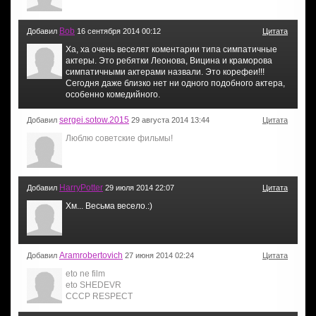
Bob
Добавил
16 сентября 2014 00:12
Цитата
Ха, ха очень веселят коментарии типа симпатичные
актеры. Это ребятки Леонова, Вицина и краморова
симпатичными актерами назвали. Это корефеи!!!
Сегодня даже близко нет ни одного подобного актера,
особенно комедийного.
sergei.sotow.2015
Добавил
29 августа 2014 13:44
Цитата
Люблю советские фильмы!
HarryPotter
Добавил
29 июля 2014 22:07
Цитата
Хм... Весьма весело.:)
Aramrobertovich
Добавил
27 июня 2014 02:24
Цитата
eto ne film
eto SHEDEVR
CCCP RESPECT