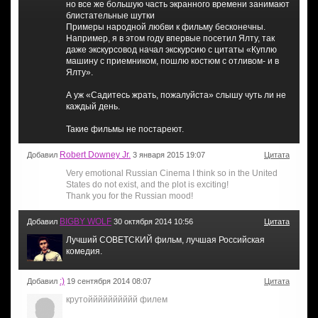
но все же большую часть экранного времени занимают
блистательные шутки
Примеры народной любви к фильму бесконечны.
Например, я в этом году впервые посетил Ялту, так
даже экскурсовод начал экскурсию с цитаты «Куплю
машину с приемником, пошлю костюм с отливом- и в
Ялту».
А уж «Садитесь жрать, пожалуйста» слышу чуть ли не
каждый день.
Такие фильмы не постареют.
Robert Downey Jr.
Добавил
3 января 2015 19:07
Цитата
Very emotional Russian Cinema I think so in the United
States do not exist, and the plot is exciting!
Thank you for the Russian mood!
BIGBY WOLF
Добавил
30 октября 2014 10:56
Цитата
Лучший СОВЕТСКИЙ фильм, лучшая Российская
комедия.
:)
Добавил
19 сентября 2014 08:07
Цитата
крутойййййййййй филем