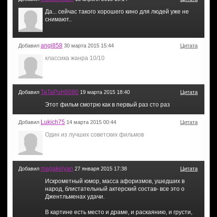
Да... сейчас такого хорошего кино для людей уже не
снимают..
angi858
Добавил
30 марта 2015 15:44
Цитата
классика жанра 10/10
TaTaPuH6080
Добавил
19 марта 2015 18:40
Цитата
Этот фильм смотрю как в первый раз сто раз
Lukich75
Добавил
14 марта 2015 00:44
Цитата
Один из лучших советских фильмов
magakelyan
Добавил
27 января 2015 17:38
Цитата
Искрометный юмор, масса афоризмов, ушедших в
народ, блистательный актерский состав- все это о
Джентльменах удачи.
В картине есть место и драме, и раскаянию, и грусти,