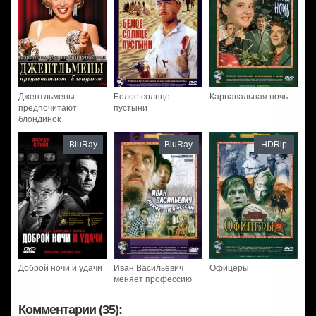
Джентльмены
Белое солнце
Карнавальная ночь
предпочитают
пустыни
блондинок
BluRay
BluRay
HDRip
Доброй ночи и удачи
Иван Васильевич
Офицеры
меняет профессию
Комментарии (35):