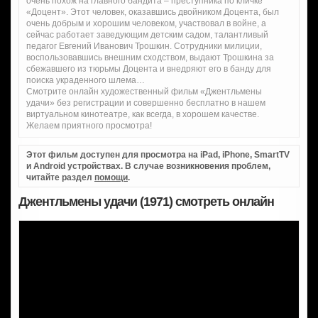
очень похож на главного бандита – преступника по кличке
«Доцент». Этот человек, оказавшись двойником Доцента, был
очень добрым и хорошим человеком, участвовал в войне, а
сейчас работает заведующим детским садом, талантливый
педагог Евгений Иванович Трошкин. Сотрудники милиции,
воспользовавшись внешним сходством, выдают Трошкина за
сбежавшего из тюрьмы Доцента и внедряют его в банду для
поиска украденного шлема…
Смотрите онлайн художественный фильм «Джентльмены
удачи» без регистрации и совершенно бесплатно в нашем
виртуальном кинотеатре, как всегда, в хорошем качестве.
Желаем приятного просмотра!
Этот фильм доступен для просмотра на iPad, iPhone, SmartTV
и Android устройствах. В случае возникновения проблем,
читайте раздел
помощи
.
Джентльмены удачи (1971) смотреть онлайн