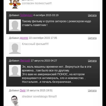
согласен полностью!!!
Теймураз
Добавил
4 октября 2015 03:19
Цитата
Такому фильму и группе актеров с режисером надо
ставить памятник !
долло
Добавил
10 сентября 2015 17:05
Цитата
Классный фильм!!!!!
Дмтрий
Добавил
17 августа 2015 04:27
Цитата
Эх, жаль машины времени нет...Вернуться бы в эти
времена...там было все по другому.
Это вам не американский ПОНОС, на котором
взращивается антимораль, зло и невежество. .
Ностальгия...и печаль безграничная..
Svoi
Добавил
16 августа 2015 19:51
Цитата
shedevr sovetskogo filma!!!