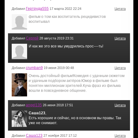
Гертруда555
Добавил
17 марта 2022 22:24
Цитата
фильм о том как воспитатель рецидивистов
воспитывал
Сергей
Добавил
28 августа 2019 23:31
Цитата
И как же это все мы умудрились прос----ть!
crumban9
Добавил
19 июня 2019 00:48
Цитата
Очень достойный фильм!Комедия с удачным сюжетом
и удачным подбором актёров.Юмор в фильме был
понятен миллионам зрителей.Куча фраз из фильма
вошли в повседневное общение.
angel135
Добавил
26 июня 2018 17:51
Цитата
Саша123
,
Есть хорошие и сейчас, но в основном вы правы. Так
уже не снимают.
Саша123
Добавил
27 ноября 2017 17:12
Цитата