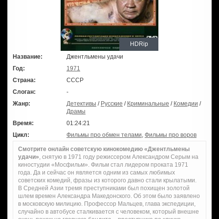
HDRip
Название:
Джентльмены удачи
Год:
1971
Страна:
СССР
Слоган:
-
Жанр:
Детективы
/
Русские
/
Криминальные
/
Комедии
/
Драмы
Время:
01:24:21
Цикл:
Фильмы про обмен телами
,
Фильмы про воров
Смотрите онлайн советскую кинокомедию «Джентльмены
удачи»
, снятую в 1971 году режиссером Александром Серым на
киностудии «Мосфильм». Фильм стал лидером проката 1971
года. Да и сейчас он является одним из самых любимых
советских комедий, фразы из которого давно стали крылатыми.
В Средней Азии тремя преступниками был похищен золотой
шлем времен Александра Македонского. Об этом было заявлено
в московскую милицию. Профессор Мальцев, глава экспедиции,
случайно в автобусе сталкивается с человеком, который внешне