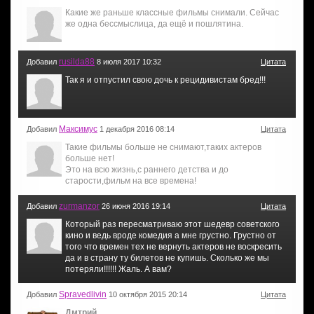
Какие же раньше классные фильмы снимали. Сейчас
же одна бессмыслица, да ещё и пошлятина.
rusilda88
Добавил
8 июля 2017 10:32
Цитата
Так я и отпустил свою дочь к рецидивистам бред!!!
Maкcимуc
Добавил
1 декабря 2016 08:14
Цитата
Такие фильмы больше не снимают,таких актеров
больше нет!
Это на всю жизнь,с раннего детства и до
старости,фильм на все времена!
zurmanzor
Добавил
26 июня 2016 19:14
Цитата
Который раз пересматриваю этот шедевр советского
кино и ведь вроде комедия а мне грустно. Грустно от
того что времен тех не вернуть актеров не воскресить
да и в страну ту билетов не купишь. Сколько же мы
потеряли!!!!!! Жаль. А вам?
Spravedlivin
Добавил
10 октября 2015 20:14
Цитата
Дмтрий
,