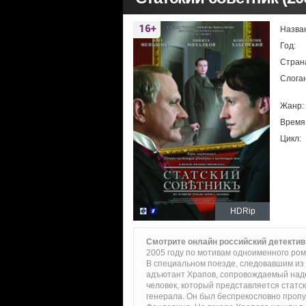
Назва
Год:
Стран
Слоган
Жанр:
Время
Цикл:
HDRip
Смотрите онлайн российский детектив
2005 году по мотивам одноименного ром
В специальном поезде, следовавшим из П
адъютант Храпов, сопровождаемый наде
человек, который представляется стат
генерала. Он был беспрекословно пропу