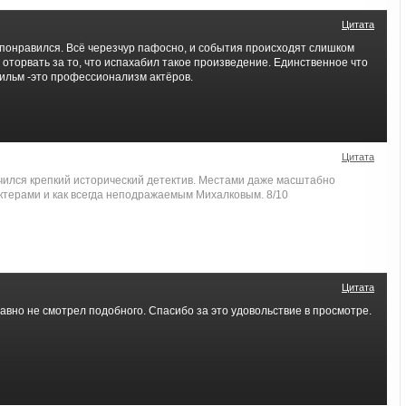
Цитата
 понравился. Всё черезчур пафосно, и события происходят слишком
 оторвать за то, что испахабил такое произведение. Единственное что
фильм -это профессионализм актёров.
Цитата
учился крепкий исторический детектив. Местами даже масштабно
ктерами и как всегда неподражаемым Михалковым. 8/10
Цитата
о не смотрел подобного. Спасибо за это удовольствие в просмотре.