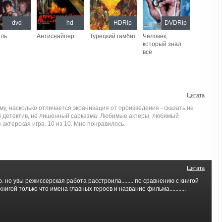
dvd
hd
HDRip
DVDRip
ель
Антиснайпер
Турецкий гамбит
Человек,
который знал
всё
Цитата
ому, насколько отличается экранизация от произведения - сказать не
ый детектив, не лишенный сарказма. Любимые актеры, любимый
актерская игра. 10 из 10. Мне понравилось.
Цитата
. но увы режиссерская работа расстроила........ по сравнению с книгой
нигой только что имена главных героев и название фильма...........