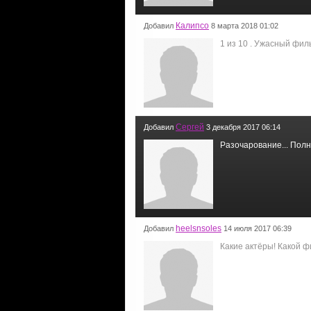
Калипсо
Добавил
8 марта 2018 01:02
1 из 10 . Ужасный филь
Сергей
Добавил
3 декабря 2017 06:14
Разочарование... Полн
heelsnsoles
Добавил
14 июля 2017 06:39
Какие актёры! Какой ф