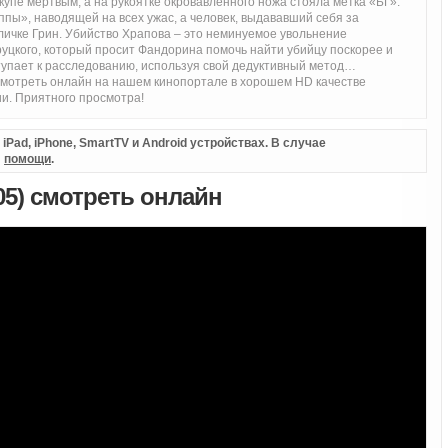
упе мертвым, а на рукоятке окровавленного ножа стояла метка «БГ».
ппы», наводящей на всех ужас, а человек, выдававший себя за
 кличке Грин. Убийство Храпова – это неминуемое увольнение
руцкого, который просит Фандорина помочь найти убийцу поскорее и
тупает к расследованию, используя свой дедуктивный метод…
смотреть онлайн на нашем кинопортале в хорошем HD качестве
и. Приятного просмотра!
Pad, iPhone, SmartTV и Android устройствах. В случае
л
помощи
.
05) смотреть онлайн