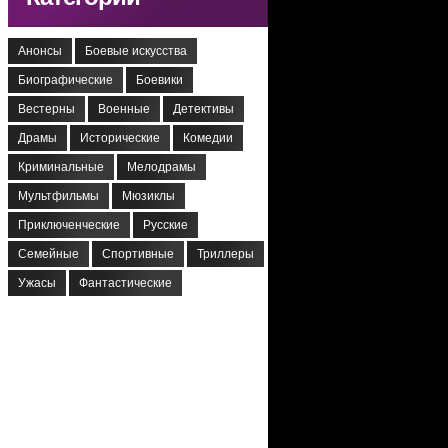
Анонсы
Боевые искусства
Биографические
Боевики
Вестерны
Военные
Детективы
Драмы
Исторические
Комедии
Криминальные
Мелодрамы
Мультфильмы
Мюзиклы
Приключенческие
Русские
Семейные
Спортивные
Триллеры
Ужасы
Фантастические