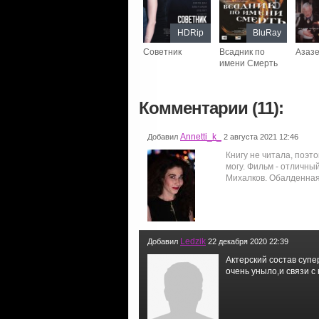
HDRip
BluRay
Советник
Всадник по
Азаз
имени Смерть
Комментарии (11):
Annetti_k_
Добавил
2 августа 2021 12:46
Книгу не читала, поэт
могу. Фильм - отличн
Михалков. Обалденная 
Ledzik
Добавил
22 декабря 2020 22:39
Актерский состав супер
очень уныло,и связи с к