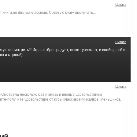
Цитата
т книги,но фильм классный. Советую книгу прочитать...
Цитата
ую посмотреть!!! Игра актёров радует, сюжет увлекает, и вообще всё в
о и с ценой)
Цитата
Смотрела несколько раз и вновь и вновь с удовольствием
те-получите удовольствие от игры классиков-Михалков, Меньшиков,
рий