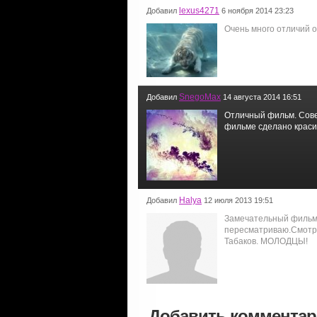
lexus4271
Добавил
6 ноября 2014 23:23
Очень много отличий о
SnegoMax
Добавил
14 августа 2014 16:51
Отличный фильм. Совет
фильме сделано красив
Halya
Добавил
12 июля 2013 19:51
Замечательный фильм!
пересматриваю.Смотри
Табаков. МОЛОДЦЫ!
Добавить коммента