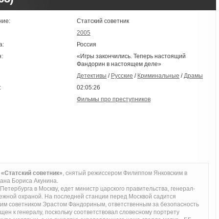
ние:
Статский советник
2005
а:
Россия
:
«Игры закончились. Теперь настоящий
Фандорин в настоящем деле»
Детективы
/
Русские
/
Криминальные
/
Драмы
:
02:05:26
Фильмы про преступников
 «Статский советник»
, снятый режиссером Филиппом Янковским в
ана Бориса Акунина.
етербурга в Москву, едет министр царского правительства, генерал-
жной охраной. На последней станции перед Москвой садится
ским советником Эрастом Фандориным, ответственным за безопасность
щен к генералу, поскольку соответствовал словесному портрету