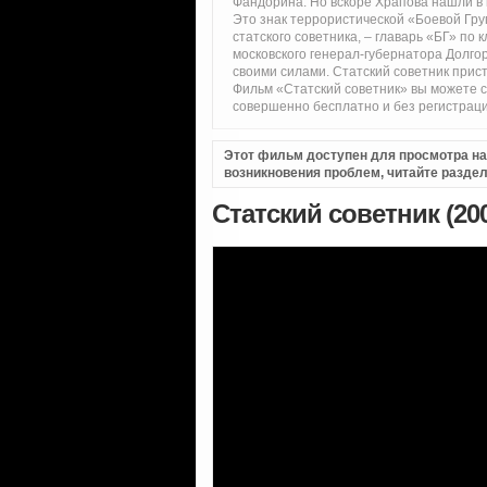
Фандорина. Но вскоре Храпова нашли в к
Это знак террористической «Боевой Гру
статского советника, – главарь «БГ» по
московского генерал-губернатора Долго
своими силами. Статский советник прис
Фильм «Статский советник» вы можете 
совершенно бесплатно и без регистраци
Этот фильм доступен для просмотра на i
возникновения проблем, читайте разде
Статский советник (20