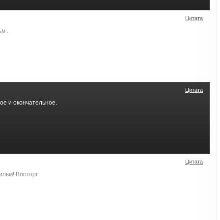
Цитата
м .
Цитата
ое и окончательное.
Цитата
ильм! Восторг.