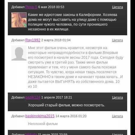
Рена-S
Добавил
6 мая 2018 00:53
Цитата
Какие же идиотские законы в Калифорнии. Хозяева
дома не могут выставить на улицу даже с помощью
полиции чужого человека, по сути проникшего
незаконно в их жилище.
Ray1992
Добавил
2 марта 2018 01:04
Цитата
Мне этот фильм очень нравится, несмотря на
некоторые неправдоподобности в фильме.Впервые
его посмотрел в начале весны 2017 года. Сегодня буду
смотреть уже в третий раз. Также меня фильм
привлекает и тем, что у меня самого была похожая
ситуация. То чувство, когда некая тварь поселяется
НЕЗАКОННО в твоем доме и начинает права качать...И
даже пытается ВЫГoНЯТЬ из собственного дома. 10
из 10
pazik124
Добавил
1 апреля 2017 18:21
Цитата
Хороший старый фильм, можно посмотреть.
baskinokima2015
Добавил
14 марта 2016 01:20
Цитата
Неплохой фильм
takkata
Добавил
11 июля 2015 23:59
Цитата