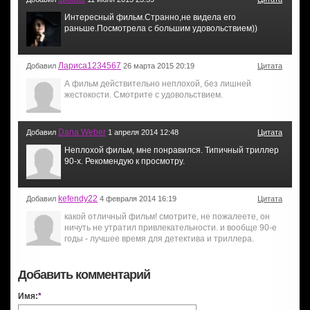
Интересный фильм.Странно,не видела его
раньше.Посмотрела с большим удовольствием))
Лариса1234567
Добавил
26 марта 2015 20:19
Цитата
А фильм действительно неплохой, без лишней
жестокости. Смотрите с удовольствием.
Dana Weber
Добавил
1 апреля 2014 12:48
Цитата
Неплохой фильм, мне понравился. Типичный триллер
90-х. Рекомендую к просмотру.
kefendy22
Добавил
4 февраля 2014 16:19
Цитата
какой отличный фильм! смотрите, не пожалеете, он
ничуть не утратил привлекательности. и вообще 90-е
годы - лучшее время для детектива и триллера.
Добавить комментарий
Имя:
*