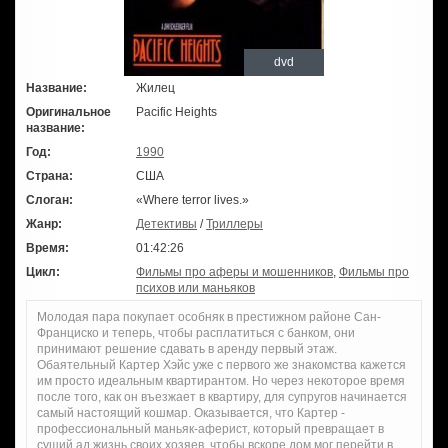
dvd
Название:
Жилец
Оригинальное
Pacific Heights
название:
Год:
1990
Страна:
США
Слоган:
«Where terror lives.»
Жанр:
Детективы
/
Триллеры
Время:
01:42:26
Цикл:
Фильмы про аферы и мошенников
,
Фильмы про
психов или маньяков
Молодая пара покупает особняк в престижном районе Сан-
Франциско и теперь, чтобы расплатиться с банком, они
принимают решение сдавать в аренду первый этаж.
Обаятельный Картер Хэйс уже с первого же знакомства кажется
им просто идеальным квартирантом. Но через некоторое время
после того, как он въезжает в квартиру, для супругов начинается
самый настоящий кошмар. Оказывается, что Картер -
профессиональный маньяк-аферист, который превращает в
сущий ад жизнь своих хозяев, чтобы вскоре дом мог перейти в