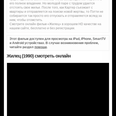
его полное владение. Но молодой паре с трудом удается
отстоять свое жилье. После того, как Картер съезжает с
квартиры и отправляется на поиски новой жертвы, то Пэтти не
собирается так просто его отпускать и отправляется вслед за
ним, чтобы отомстить.
Смотрите онлайн фильм «Жилец» в хорошем HD качестве на
нашем сайте, бесплатно и без регистрации.
Этот фильм доступен для просмотра на iPad, iPhone, SmartTV
и Android устройствах. В случае возникновения проблем,
читайте раздел
помощи
.
Жилец (1990) смотреть онлайн