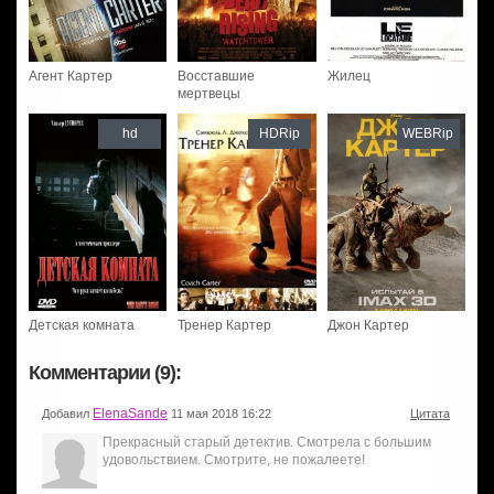
Агент Картер
Восставшие
Жилец
мертвецы
hd
HDRip
WEBRip
Детская комната
Тренер Картер
Джон Картер
Комментарии (9):
ElenaSande
Добавил
11 мая 2018 16:22
Цитата
Прекрасный старый детектив. Смотрела с большим
удовольствием. Смотрите, не пожалеете!