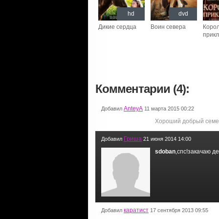
hd
dvd
Дикие сердца
Воин севера
Коро
прик
Комментарии (4):
AnteyA
Добавил
11 марта 2015 00:22
Хороший добрый сем
Гриша
Добавил
21 июня 2014 14:00
sdoban
,спс!закачаю д
каратист
Добавил
17 сентября 2013 09:55