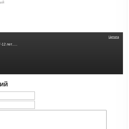
ный
Цитата
2 лет......
рий