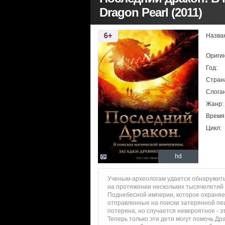
Dragon Pearl (2011)
Назва
Ориги
Год:
Стран
Слоган
Жанр:
Время
Цикл:
hd
Ученым-археологам удается обнаружить 
на протяжении нескольких тысячелетий
Поднебесной империи, которое охраняе
отправленные на поиски затерянной пещ
потеряна, но случается невероятное - э
Теперь только эти дети могут помочь Др