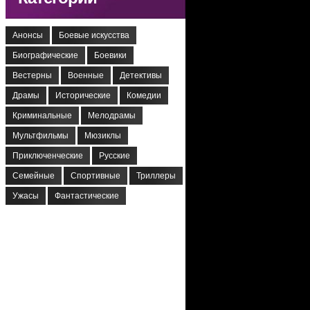
Анонсы
Боевые искусства
Биографические
Боевики
Вестерны
Военные
Детективы
Драмы
Исторические
Комедии
Криминальные
Мелодрамы
Мультфильмы
Мюзиклы
Приключенческие
Русские
Семейные
Спортивные
Триллеры
Ужасы
Фантастические