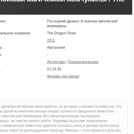
ние:
Последний дракон: В поисках магической
жемчужины
нальное название:
The Dragon Pearl
2011
а:
Австралия
:
-
Детективы
/
Приключенческие
:
01:33:35
Фильмы про магию
древние китайские манускрипты, из которых становится известно, что
 в одной из многочисленных пещер прячется священное животное
т магическую жемчужину. Все многочисленные экспедиции,
еры, не смогли ничего найти. Надежда была уже практически
то мифическое животное удается отыскать сыну и дочери археологов.
акону обрести долгожданную свободу. Именно с этого момента для них