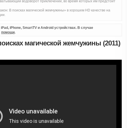
хватывающий водоворот приключений, во время которых им предстоит
кон: В поисках магической жемчужины» в хорошем HD качестве на
ции.
Pad, iPhone, SmartTV и Android устройствах. В случае
л
помощи
.
поисках магической жемчужины (2011)