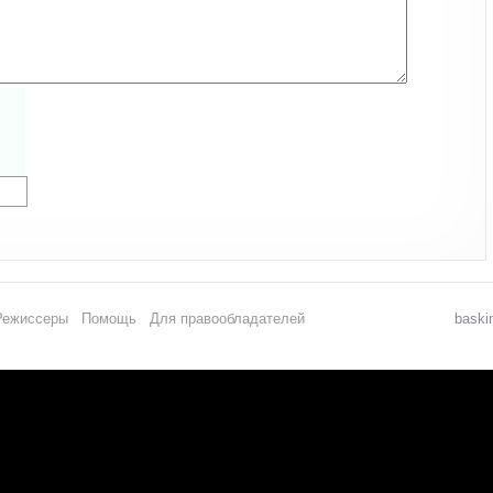
Режиссеры
Помощь
Для правообладателей
baski