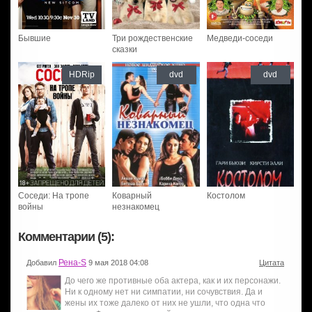
Бывшие
Три рождественские
Медведи-соседи
сказки
HDRip
dvd
dvd
Соседи: На тропе
Коварный
Костолом
войны
незнакомец
Комментарии (5):
Рена-S
Добавил
9 мая 2018 04:08
Цитата
До чего же противные оба актера, как и их персонажи.
Ни к одному нет ни симпатии, ни сочувствия. Да и
жены их тоже далеко от них не ушли, что одна что