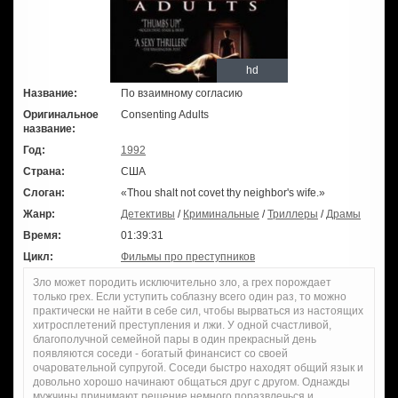
hd
Название:
По взаимному согласию
Оригинальное
Consenting Adults
название:
Год:
1992
Страна:
США
Слоган:
«Thou shalt not covet thy neighbor's wife.»
Жанр:
Детективы
/
Криминальные
/
Триллеры
/
Драмы
Время:
01:39:31
Цикл:
Фильмы про преступников
Зло может породить исключительно зло, а грех порождает
только грех. Если уступить соблазну всего один раз, то можно
практически не найти в себе сил, чтобы вырваться из настоящих
хитросплетений преступления и лжи. У одной счастливой,
благополучной семейной пары в один прекрасный день
появляются соседи - богатый финансист со своей
очаровательной супругой. Соседи быстро находят общий язык и
довольно хорошо начинают общаться друг с другом. Однажды
мужчины принимают решение немного поразвлечься и