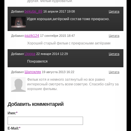
другая. Фильм нудноватый.
bekutai_89
Добавил
16 апреля 2017 19:08
Цитата
Идея хорошая,актёрский состав тоже прекрасно.
pazik124
Добавил
17 сентября 2015 18:47
Цитата
Хороший старый фильм с прекрасными актёрами
Upppa
Добавил
22 января 2014 12:29
Цитата
Понравился
Шапокляк
Добавил
19 августа 2013 16:22
Цитата
Фильм хотя и немного затянутый но все равно
интересный смотреть всем советую. Спасибо сайту за
хорошие фильмы.
Добавить комментарий
Имя:
*
E-Mail:
*