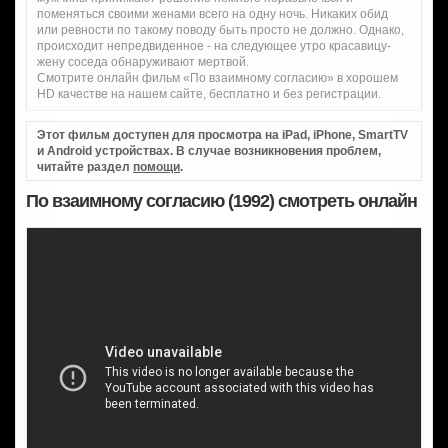
поменяться своими женами всего на одну ночь. Никаких обид
или ревности по такому поводу быть просто не должно. Однако,
происходит непредвиденное - на следующее утро красавицу-
жену соседа обнаруживают мертвой.
Смотрите онлайн фильм «По взаимному согласию» в хорошем
HD качестве на нашем сайте, бесплатно и без регистрации.
Этот фильм доступен для просмотра на iPad, iPhone, SmartTV
и Android устройствах. В случае возникновения проблем,
читайте раздел
помощи
.
По взаимному согласию (1992) смотреть онлайн