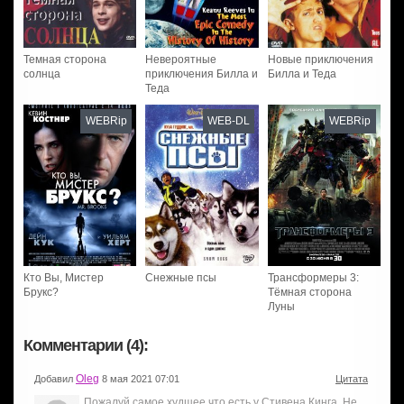
Темная сторона
Невероятные
Новые приключения
солнца
приключения Билла и
Билла и Теда
Теда
WEBRip
WEB-DL
WEBRip
Кто Вы, Мистер
Снежные псы
Трансформеры 3:
Брукс?
Тёмная сторона
Луны
Комментарии (4):
Oleg
Добавил
8 мая 2021 07:01
Цитата
Пожалуй самое худщее что есть у Стивена Кинга. Не