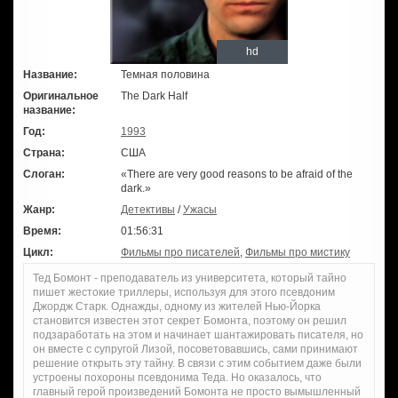
hd
Название:
Темная половина
Оригинальное
The Dark Half
название:
Год:
1993
Страна:
США
Слоган:
«There are very good reasons to be afraid of the
dark.»
Жанр:
Детективы
/
Ужасы
Время:
01:56:31
Цикл:
Фильмы про писателей
,
Фильмы про мистику
Тед Бомонт - преподаватель из университета, который тайно
пишет жестокие триллеры, используя для этого псевдоним
Джордж Старк. Однажды, одному из жителей Нью-Йорка
становится известен этот секрет Бомонта, поэтому он решил
подзаработать на этом и начинает шантажировать писателя, но
он вместе с супругой Лизой, посоветовавшись, сами принимают
решение открыть эту тайну. В связи с этим событием даже были
устроены похороны псевдонима Теда. Но оказалось, что
главный герой произведений Бомонта не просто вымышленный