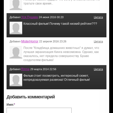
тратьте свое время..
Уся Пушкин
Добавил
24 июня 2016 00:20
Цитата
Классный фильм! Почему такой низкий рейтинг???
MisterHorror
Добавил
22 апреля 2016 23:26
Цитата
После "Кладбища домашних животных" я думал, что
лучшая экранизация Кинга невозможна. Однако, как
оказалось, нет предела совершенству. Браво
создателям фильма!
Rinna
Добавил
29 марта 2014 22:56
Цитата
Фильм стоит посмотреть, интересный сюжет,
непредсказуемая развязка! Отличный фильм!
Добавить комментарий
Имя:
*