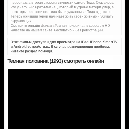
персонаж, а вторая сторона личности самого Теда. Оказалось,
что у него был брат-близнец, который в утробе матери умер, а
некоторые останки его тела были удалены из Теда в детстве.
Теперь оживший герой начинает жить своей жизнью и убивать
окружающих.
Смотрите онлайн фильм «Темная половина» в хорошем HD
качестве на нашем сайте, бесплатно и без регистрации.
Этот фильм доступен для просмотра на iPad, iPhone, SmartTV
и Android устройствах. В случае возникновения проблем,
читайте раздел
помощи
.
Темная половина (1993) смотреть онлайн