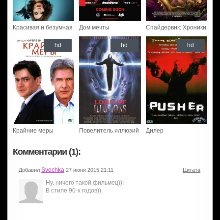
Красивая и безумная
Дом мечты
Спайдервик: Хроники
hd
hd
hd
Крайние меры
Повелитель иллюзий
Дилер
Комментарии (1):
Svechka
Добавил
27 июня 2015 21:11
Цитата
Ну, ничего такой фильмец))!
В стиле 90-х годов))