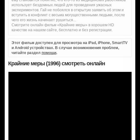
использует бездомных людей для проведения ужасных
экспериментов. Гай не побоялся в открытую заявить об этом и
вступить в конфликт с весьма могущественными людьми, после
чего его жизнь начинает рушиться...
Смотрите онлайн фильм «Крайние меры» в хорошем HD
качестве на нашем сайте, бесплатно и без регистрации.
Этот фильм доступен для просмотра на iPad, iPhone, SmartTV
и Android устройствах. В случае возникновения проблем,
читайте раздел
помощи
.
Крайние меры (1996) смотреть онлайн