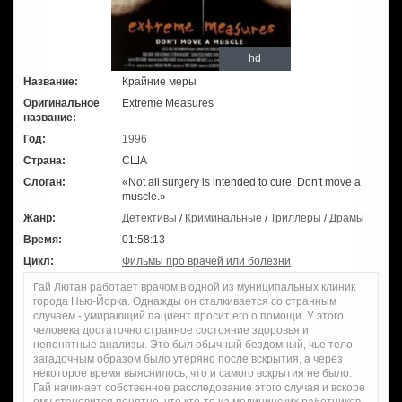
hd
Название:
Крайние меры
Оригинальное
Extreme Measures
название:
Год:
1996
Страна:
США
Слоган:
«Not all surgery is intended to cure. Don't move a
muscle.»
Жанр:
Детективы
/
Криминальные
/
Триллеры
/
Драмы
Время:
01:58:13
Цикл:
Фильмы про врачей или болезни
Гай Лютан работает врачом в одной из муниципальных клиник
города Нью-Йорка. Однажды он сталкивается со странным
случаем - умирающий пациент просит его о помощи. У этого
человека достаточно странное состояние здоровья и
непонятные анализы. Это был обычный бездомный, чье тело
загадочным образом было утеряно после вскрытия, а через
некоторое время выяснилось, что и самого вскрытия не было.
Гай начинает собственное расследование этого случая и вскоре
ему становится понятно, что кто-то из медицинских работников