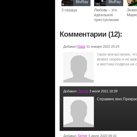
BluRay
BluRay
3 сердца
Любовь – это
Знако
идеальное
Марк
преступление
Комментарии (12):
Gaia
Добавил
31 января 2022 20:24
такое впечатление, чт
можно скорее и не важ
и мистика подвоха не 
Люнка
Добавил
3 июля 2021 18:39
Справжнє кіно.Прекрас
Serge
Добавил
5 июля 2020 09:10