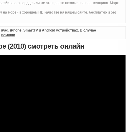
 разбила его сердце или же это просто похожая на нее женщина. Марк
 на море» в хорошем HD качестве на нашем сайте, бесплатно и без
Pad, iPhone, SmartTV и Android устройствах. В случае
л
помощи
.
е (2010) смотреть онлайн