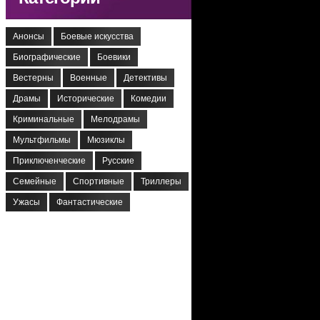
Анонсы
Боевые искусства
Биографические
Боевики
Вестерны
Военные
Детективы
Драмы
Исторические
Комедии
Криминальные
Мелодрамы
Мультфильмы
Мюзиклы
Приключенческие
Русские
Семейные
Спортивные
Триллеры
Ужасы
Фантастические