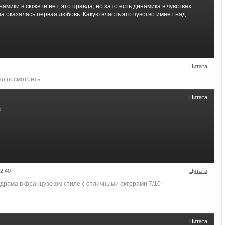
амики в сюжете нет, это правда, но зато есть динамика в чувствах.
на оказалась первая любовь. Какую власть это чувство имеет над
Цитата
о посмотреть.
Цитата
?
2:40
Цитата
 драма в французском стиле с отличными актерами 7/10
Цитата