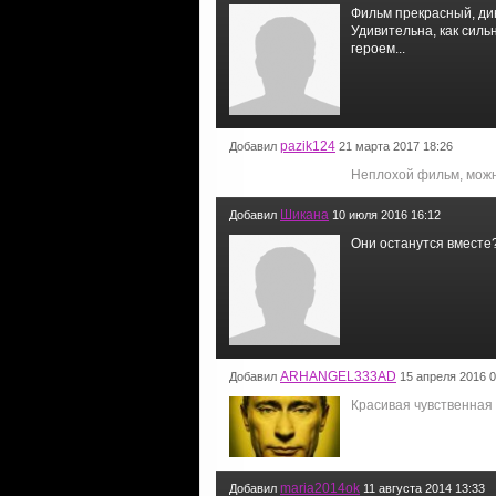
Фильм прекрасный, дин
Удивительна, как силь
героем...
pazik124
Добавил
21 марта 2017 18:26
Неплохой фильм, можн
Шикана
Добавил
10 июля 2016 16:12
Они останутся вместе
ARHANGEL333AD
Добавил
15 апреля 2016 0
Красивая чувственная
maria2014ok
Добавил
11 августа 2014 13:33