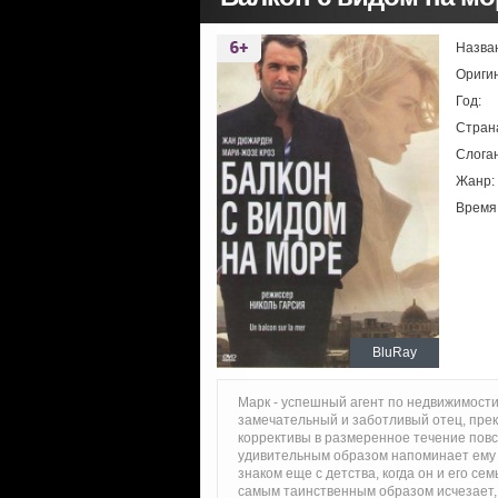
Назва
Ориги
Год:
Стран
Слоган
Жанр:
Время
BluRay
Марк - успешный агент по недвижимости,
замечательный и заботливый отец, прек
коррективы в размеренное течение повс
удивительным образом напоминает ему о
знаком еще с детства, когда он и его с
самым таинственным образом исчезает, 