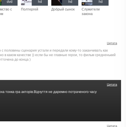
dvd
hd
hd
hd
мство с
Полтергей
Добрый сынок
Служители
ом
закона
Цитата
о с половины сценария устали и передали кому-то заканчивать как
но в каком качестве )) если бы не главные герои, то фильм средненький
отточена до конца )
Цитата
на тонка гра акторів.Відчуття не даремно потраченого часу
Цитата