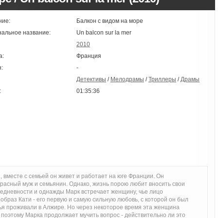
ние:
Балкон с видом на море
нальное название:
Un balcon sur la mer
2010
а:
Франция
:
-
Детективы
/
Мелодрамы
/
Триллеры
/
Драмы
:
01:35:36
 вместе с семьей он живет и работает на юге Франции. Он
расный муж и семьянин. Однако, жизнь порою любит вносить свои
едневности и однажды Марк встречает женщину, чье лицо
браз Кати - его первую и самую сильную любовь, с которой он был
емья проживали в Алжире. Но через некоторое время эта женщина
поэтому Марка продолжает мучить вопрос - действительно ли это