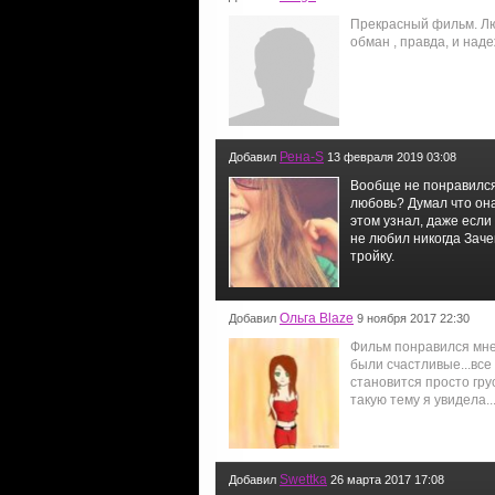
Прекрасный фильм. Люб
обман , правда, и над
Рена-S
Добавил
13 февраля 2019 03:08
Вообще не понравился
любовь? Думал что она
этом узнал, даже если 
не любил никогда Зач
тройку.
Ольга Blaze
Добавил
9 ноября 2017 22:30
Фильм понравился мне.
были счастливые...все
становится просто грус
такую тему я увидела...
Swettka
Добавил
26 марта 2017 17:08