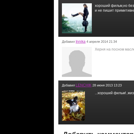
хороший фильм,но без
и не пишит примитивны
Innika
Добавил
4 апреля 2014 21:34
Херня на посном масл
LENCHIK
Добавил
28 июня 2013 13:23
...хороший фильм!..жиз