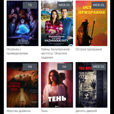
TS
WEB-DL
WEB-DL
Особняк с
Тайны безупречной
Остров призраков
привидениями
чистоты: Опасное
задание
hd
hd
WEB-DL
Жертва дьявола
Тень
Десять дверей