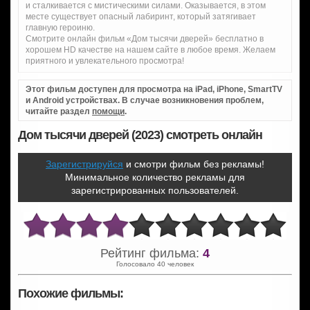
и сталкивается с мистическими силами. Оказывается, в этом
месте существует опасный лабиринт, который затягивает
главную героиню.
Смотрите онлайн фильм «Дом тысячи дверей» бесплатно в
хорошем HD качестве на нашем сайте в любое время. Желаем
приятного и увлекательного просмотра!
Этот фильм доступен для просмотра на iPad, iPhone, SmartTV
и Android устройствах. В случае возникновения проблем,
читайте раздел
помощи
.
Дом тысячи дверей (2023) смотреть онлайн
Зарегистрируйся
и смотри фильм без рекламы!
Минимальное количество рекламы для
зарегистрированных пользователей.
Рейтинг фильма:
4
Голосовало 40 человек
Похожие фильмы: