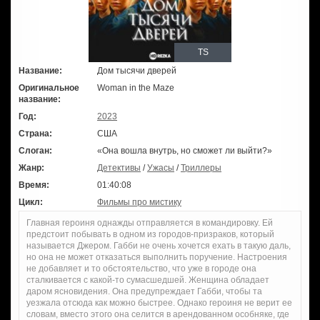
TS
Название:
Дом тысячи дверей
Оригинальное
Woman in the Maze
название:
Год:
2023
Страна:
США
Слоган:
«Она вошла внутрь, но сможет ли выйти?»
Жанр:
Детективы
/
Ужасы
/
Триллеры
Время:
01:40:08
Цикл:
Фильмы про мистику
Главная героиня однажды отправляется в командировку. Ей
предстоит побывать в одном из городов-призраков, который
называется Джером. Габби не очень хочется ехать в такую даль,
но она не может отказаться выполнить поручение. Настроения
не добавляет и то обстоятельство, что уже в городе она
сталкивается с какой-то сумасшедшей. Женщина обладает
даром ясновидения. Она предупреждает Габби, чтобы та
уезжала отсюда как можно быстрее. Однако героиня не верит ее
словам, вместо этого она селится в арендованном особняке, где