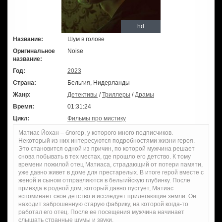
hd
Название:
Шум в голове
Оригинальное
Noise
название:
Год:
2023
Страна:
Бельгия, Нидерланды
Жанр:
Детективы
/
Триллеры
/
Драмы
Время:
01:31:24
Цикл:
Фильмы про мистику
Матиас Йохан – блогер, у которого много подписчиков.
Некоторый из них интересуются подробностями жизни героя.
Это становится одной из причин, по которой мужчина решает
снова побывать в тех местах, где прошло его детство. К тому
времени пожилой отец Матиаса, страдающий от потери памяти,
уже давно живет в доме для престарелых. В итоге герой вместе с
женой и сыном отправляются в бельгийскую глубинку. После
приезда в родной дом, который давно пустует, Матиас
вспоминает свое детство и исследует прилегающие земли. Он
находит заброшенную старую фабрику, на которой когда-то
работал его отец. После ее посещения мужчина начинает
слышать странные шумы и звуки.