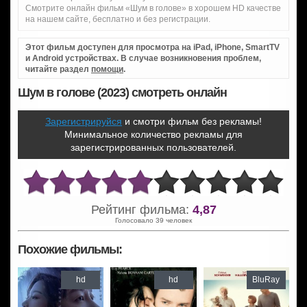
Смотрите онлайн фильм «Шум в голове» в хорошем HD качестве
на нашем сайте, бесплатно и без регистрации.
Этот фильм доступен для просмотра на iPad, iPhone, SmartTV
и Android устройствах. В случае возникновения проблем,
читайте раздел
помощи
.
Шум в голове (2023) смотреть онлайн
Зарегистрируйся
и смотри фильм без рекламы!
Минимальное количество рекламы для
зарегистрированных пользователей.
Рейтинг фильма:
4,87
Голосовало 39 человек
Похожие фильмы:
hd
hd
BluRay