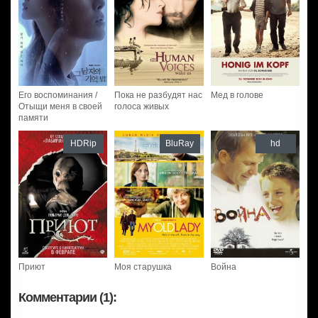
Его воспоминания /
Пока не разбудят нас
Мед в голове
Отыщи меня в своей
голоса живых
памяти
HDRip
BluRay
hd
Приют
Моя старушка
Война
Комментарии (1):