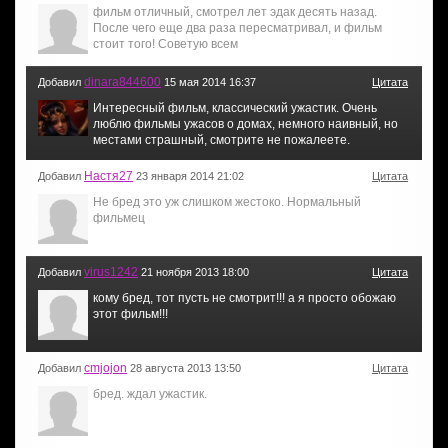
фильм отличный, смотрел лет эдак десять назад.
После чего еще два раза пересматривал, и фильм
стоит того! Советую всем
dinara844600
Добавил
15 мая 2014 16:37
Цитата
Интересный фильм, классический ужастик. Очень
люблю фильмы ужасов о домах, немного наивный, но
местами страшный, смотрите не пожалеете.
Настя27
Добавил
23 января 2014 21:02
Цитата
Не бред это уж слишком жестоко. Нормальный
фильмец
virus1242
Добавил
21 ноября 2013 18:00
Цитата
кому бред, тот пусть не смотрит!!! а я просто обожаю
этот фильм!!!
cmjojon
Добавил
28 августа 2013 13:50
Цитата
бред. ждал ужастик.