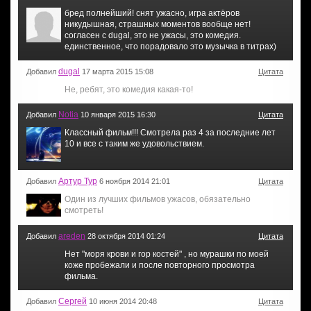
бред полнейший! снят ужасно, игра актёров
никудышная, страшных моментов вообще нет!
согласен с dugal, это не ужасы, это комедия.
единственное, что порадовало это музычка в титрах)
dugal
Добавил
17 марта 2015 15:08
Цитата
Не, ребят, это комедия какая-то!
Notia
Добавил
10 января 2015 16:30
Цитата
Классный фильм!!! Смотрела раз 4 за последние лет
10 и все с таким же удовольствием.
Артур Тур
Добавил
6 ноября 2014 21:01
Цитата
Один из лучших фильмов ужасов, обязательно
смотреть!
areden
Добавил
28 октября 2014 01:24
Цитата
Нет "моря крови и гор костей" , но мурашки по моей
коже пробежали и после повторного просмотра
фильма.
Сергей
Добавил
10 июня 2014 20:48
Цитата