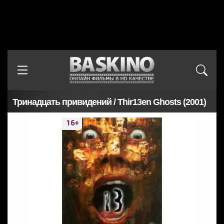
Тринадцать привидений / Thir13en Ghosts (2001)