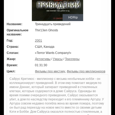
HDRip
Название:
Тринадцать привидений
Оригинальное
Thir13en Ghosts
название:
Год:
2001
Страна:
США, Канада
Слоган:
«Terror Wants Company!»
Жанр:
Детективы
/
Ужасы
/
Триллеры
Время:
01:31:30
Цикл:
Фильмы про мистику
,
Фильмы про миллионеров
Сайрус Критикос - миллионер с весьма необычным хобби - он
коллекционирует привидений. В этом ему помогает медиум по
имени Дэннис, который запирает привидений в стеклянных
клетках, которые содержатся в доме Сайруса. Однажды во
время поимки очередного привидения, Сайрус оказывается
убит, а дом по наследству переходит к его племяннику Артуру. У
Артура совсем недавно погибла жена во время пожара, поэтому
он был рад переезду на новое место вместе со своими детьми
Кэти и Бобби. Дом Сайруса оказался полностью стеклянным, а