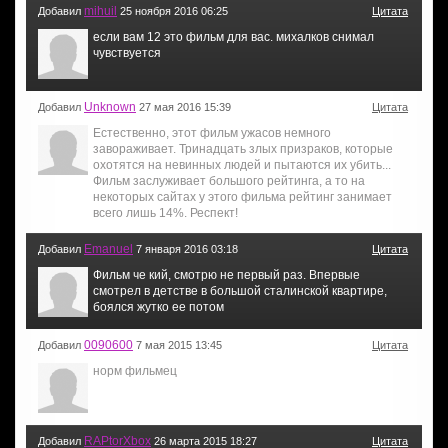
mihuil
Добавил
25 ноября 2016 06:25
Цитата
если вам 12 это фильм для вас. михалков снимал
чувствуется
Unknown
Добавил
27 мая 2016 15:39
Цитата
Естественно, этот фильм ужасов немного
завораживает. Тринадцать злых призраков, которые
охотятся на невинных людей и пытаются их убить...
Фильм заслуживает большого рейтинга, а то на
некоторых сайтах у этого фильма рейтинг занимает
всего лишь 14%. Респект!
Emanuel
Добавил
7 января 2016 03:18
Цитата
Фильм че кий, смотрю не первый раз. Впервые
смотрел в детстве в большой сталинской квартире,
боялся жутко ее потом
0090600
Добавил
7 мая 2015 13:45
Цитата
норм фильмец
RAPtorXbox
Добавил
26 марта 2015 18:27
Цитата