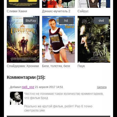
Сливки Хакни
Дэннис-мучитель 2
Сайрус
BluRay
hd
dvd
Спайдервик: Хроники
Беги, толстяк, беги
Паук
Комментарии (15):
radi_voz
Добавил
21 апреля 2017 14:51
Цитата
Честно не понимаю такое количество комментариев,
что фильм бред
Реально же крутой фильм, ребят! Раз 6 точно
смотрела уже