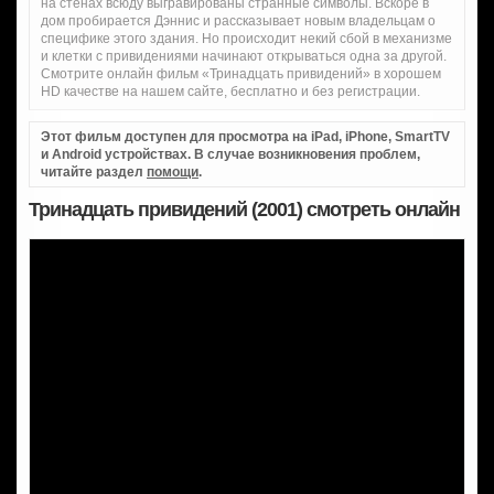
на стенах всюду выгравированы странные символы. Вскоре в
дом пробирается Дэннис и рассказывает новым владельцам о
специфике этого здания. Но происходит некий сбой в механизме
и клетки с привидениями начинают открываться одна за другой.
Смотрите онлайн фильм «Тринадцать привидений» в хорошем
HD качестве на нашем сайте, бесплатно и без регистрации.
Этот фильм доступен для просмотра на iPad, iPhone, SmartTV
и Android устройствах. В случае возникновения проблем,
читайте раздел
помощи
.
Тринадцать привидений (2001) смотреть онлайн