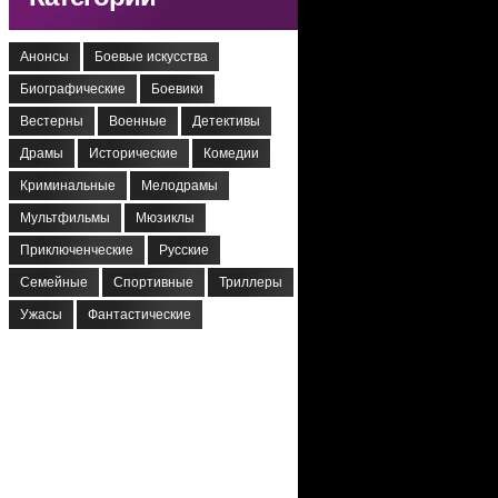
Анонсы
Боевые искусства
Биографические
Боевики
Вестерны
Военные
Детективы
Драмы
Исторические
Комедии
Криминальные
Мелодрамы
Мультфильмы
Мюзиклы
Приключенческие
Русские
Семейные
Спортивные
Триллеры
Ужасы
Фантастические