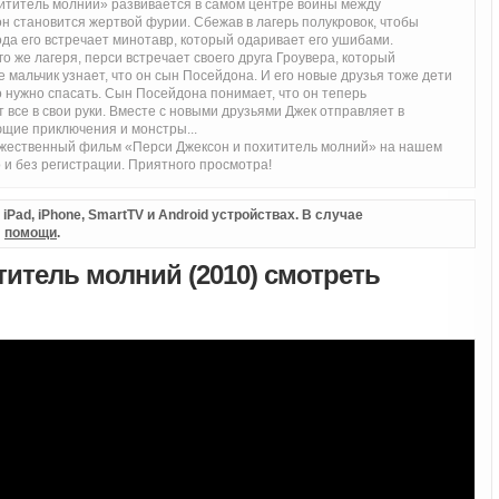
ититель молний» развивается в самом центре войны между
 становится жертвой фурии. Сбежав в лагерь полукровок, чтобы
ода его встречает минотавр, который одаривает его ушибами.
го же лагеря, перси встречает своего друга Гроувера, который
е мальчик узнает, что он сын Посейдона. И его новые друзья тоже дети
о нужно спасать. Сын Посейдона понимает, что он теперь
все в свои руки. Вместе с новыми друзьями Джек отправляет в
ющие приключения и монстры...
ожественный фильм «Перси Джексон и похититель молний» на нашем
 и без регистрации. Приятного просмотра!
Pad, iPhone, SmartTV и Android устройствах. В случае
л
помощи
.
титель молний (2010) смотреть