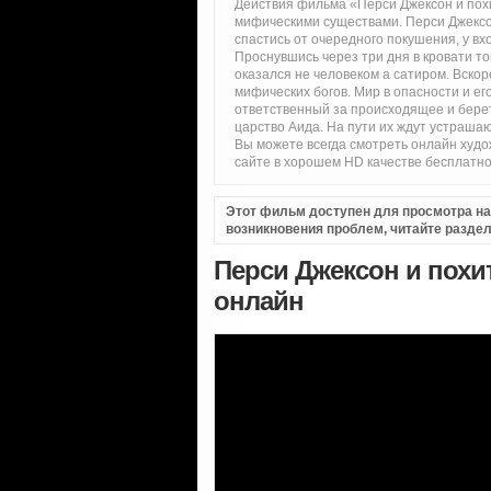
Действия фильма «Перси Джексон и пох
мифическими существами. Перси Джексон
спастись от очередного покушения, у вх
Проснувшись через три дня в кровати то
оказался не человеком а сатиром. Вскор
мифических богов. Мир в опасности и ег
ответственный за происходящее и берет 
царство Аида. На пути их ждут устраша
Вы можете всегда смотреть онлайн худ
сайте в хорошем HD качестве бесплатно
Этот фильм доступен для просмотра на i
возникновения проблем, читайте разде
Перси Джексон и похи
онлайн