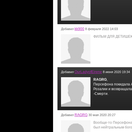
kk900
Добавил
8 февраля 2022 14:03
ФИЛЬМ ДЛЯ ДЕТИШЕК 
OurLadyofEirene
Добавил
8 июня 2020 19:34
RAGRG
,
Персефона покидала А
Розалии и возвращала
-Смерти.
RAGRG
Добавил
30 мая 2020 20:27
Вообще-то Персефона л
был нейтральным бог