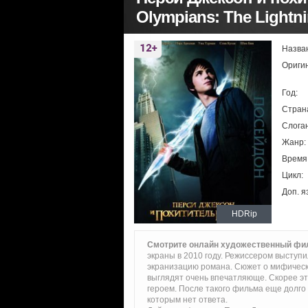
Olympians: The Lightni
Назва
Ориги
Год:
Стран
Слоган
Жанр:
Время
Цикл:
Доп. я
HDRip
Смотрите онлайн художественный фил
экраны в 2010 году. Режиссером выступ
экранизацию романа. Сюжет о мифически
выглядят очень впечатляюще. Скорее это
героем. После такого фильма еще долг
которым нет ответа.