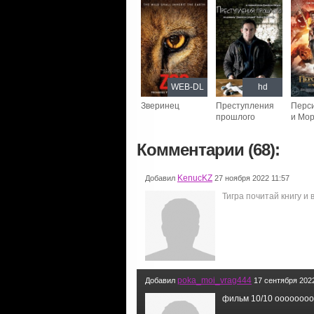
WEB-DL
hd
Зверинец
Преступления
Перс
прошлого
и Мо
Комментарии (68):
KenucKZ
Добавил
27 ноября 2022 11:57
Тигра почитай книгу и
poka_moi_vrag444
Добавил
17 сентября 2022
фильм 10/10 оооооооо