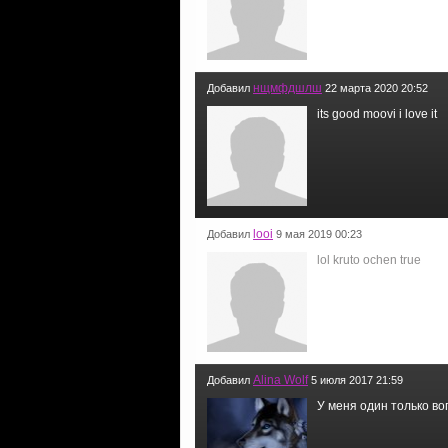
нщмфдшлш
Добавил
22 марта 2020 20:52
its good moovi i love it
looi
Добавил
9 мая 2019 00:23
lol kruto ochen true
Alina Wolf
Добавил
5 июля 2017 21:59
У меня один только в