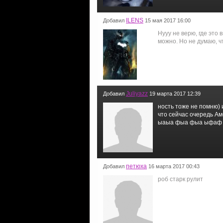
ILENS
Добавил
15 мая 2017 16:00
Нууу не верю, где это 
можно. Но не думаю, ч
Juliyazz
Добавил
19 марта 2017 12:39
ность тоже не помню) 
что сейчас очередь Ам
ыаыа фыа фыа ыфаф
петюха
Добавил
16 марта 2017 00:43
роб старк рулит