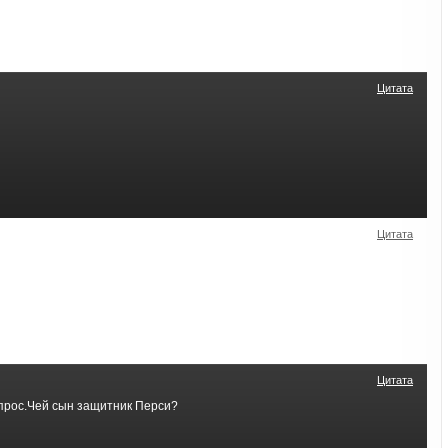
Цитата
Цитата
Цитата
опрос.Чей сын защитник Перси?