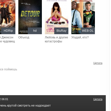
HDRip
hd
BluRay
WEB-DL
и Джексон
Объезд
Любовь и другие
Угадай, кто?
ре чудовищ
катастрофы
Цитата
 все поймешь
 06:01
Цитата
чень крутой смотреть не надоедает