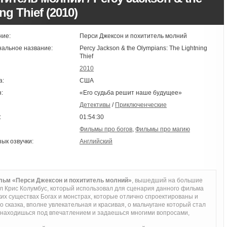
ng Thief (2010)
ние:
Перси Джексон и похититель молний
нальное название:
Percy Jackson & the Olympians: The Lightning
Thief
2010
а:
США
:
«Его судьба решит наше будущее»
Детективы
/
Приключенческие
:
01:54:30
Фильмы про богов
,
Фильмы про магию
зык озвучки:
Английский
ьм «Перси Джексон и похититель молний»
, вышедший на большие
ил Крис Колумбус, который использовал для сценария данного фильма
х существах Богах и монстрах, которые отлично спроектированы и
 сказка, вполне увлекательная и красивая, о мальчугане который стал
о находишься под впечатлением и задаешься многими вопросами,