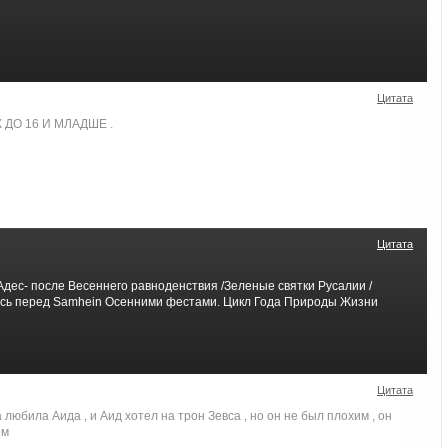
Цитата
ДО 16 И МЛАДШЕ .
Цитата
дес- после Весеннего равноденствия /Зеленые святки Русалии /
сь перед Samhein Осенними фестами. Цикл Года Природы Жизни
Цитата
юбила Аида , и Аид хотел на трон Зевса , но он не был плохим , он
ом