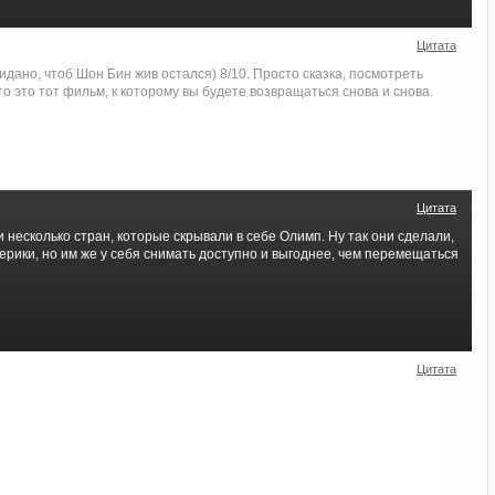
Цитата
видано, чтоб Шон Бин жив остался) 8/10. Просто сказка, посмотреть
то это тот фильм, к которому вы будете возвращаться снова и снова.
Цитата
и несколько стран, которые скрывали в себе Олимп. Ну так они сделали,
ерики, но им же у себя снимать доступно и выгоднее, чем перемещаться
Цитата