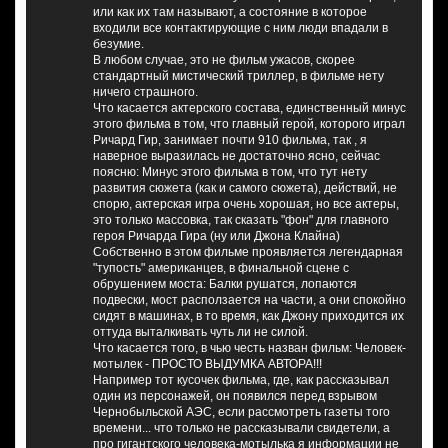
или как их там называют, а состояние в которое
входили все контактирующие с ним люди впадали в
безумие.
В любом случае, это не фильм ужасов, скорее
стандартный мистический триллер, в фильме нету
ничего страшного.
Что касается актерского состава, единственный минус
этого фильма в том, что главный герой, которого играл
Ричард Гир, занимает почти 910 фильма, так , я
наверное выразилась не достаточно ясно, сейчас
поясню: Минус этого фильма в том, что тут нету
развития сюжета (как и самого сюжета), действий, не
спорю, актерская игра очень хорошая, но все актеры,
это только массовка, так сказать "фон" для главного
героя Ричарда Гира (ну или Джона Клайна)
Собственно в этом фильме проявляется легендарная
"тупость" американцев, в финальной сцене с
обрушением моста: Балки рушатся, лопаются
подвески, мост расползается на части, а они спокойно
сидят в машинах, в то время, как Джону приходится их
оттуда выталкивать чуть ли не силой.
Что касается того, в чью честь назван фильм: Человек-
мотылек - ПРОСТО ВЫДУМКА АВТОРА!!!
Например тот кусочек фильма, где, как рассказывал
один из персонажей, он появился перед взрывом
Чернобыльской АЭС, если рассмотреть газеты того
времени... что только не рассказывали свидетели, а
про гигантского человека-мотылька я информации не