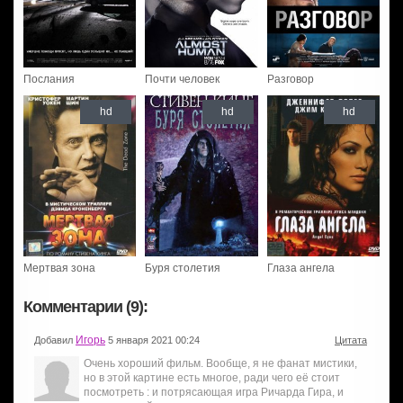
Послания
Почти человек
Разговор
hd
hd
hd
Мертвая зона
Буря столетия
Глаза ангела
Комментарии (9):
Игорь
Добавил
5 января 2021 00:24
Цитата
Очень хороший фильм. Вообще, я не фанат мистики,
но в этой картине есть многое, ради чего её стоит
посмотреть : и потрясающая игра Ричарда Гира, и