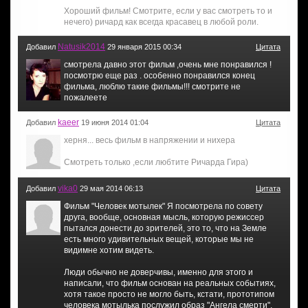
Хороший фильм! Смотрите, если у вас смотреть то и
нечего) ричард как всегда красавец в любой роли.
Natusik2014
Добавил
29 января 2015 00:34
Цитата
смотрела давно этот фильм ,очень мне понравился !
посмотрю еще раз . особенно понравился конец
фильма, люблю такие фильмы!!! смотрите не
пожалеете
kaeer
Добавил
19 июня 2014 01:04
Цитата
херня... весь фильм в напряжении и нихера
Смотреть только ,если любтите Ричарда Гира)
vika0
Добавил
29 мая 2014 06:13
Цитата
Фильм "Человек мотылек" Я посмотрела по совету
друга, вообще, основная мысль, которую режиссер
пытался донести до зрителей, это то, что на Земле
есть много удивительных вещей, которые мы не
видимне хотим видеть.
Люди обычно не доверчивы, именно для этого и
написали, что фильм основан на реальных событиях,
хотя такое просто не могло быть, кстати, прототипом
человека мотылька послужил образ "Ангела смерти",