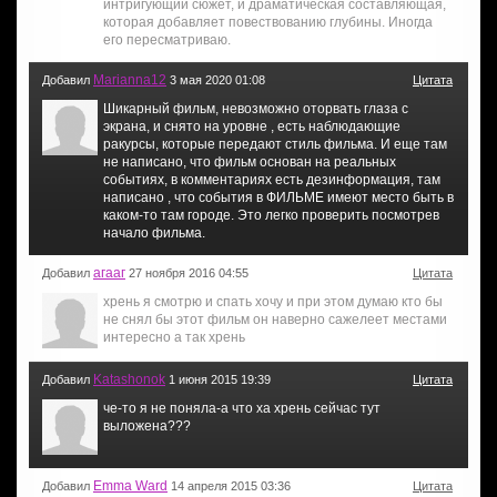
интригующий сюжет, и драматическая составляющая,
которая добавляет повествованию глубины. Иногда
его пересматриваю.
Marianna12
Добавил
3 мая 2020 01:08
Цитата
Шикарный фильм, невозможно оторвать глаза с
экрана, и снято на уровне , есть наблюдающие
ракурсы, которые передают стиль фильма. И еще там
не написано, что фильм основан на реальных
событиях, в комментариях есть дезинформация, там
написано , что события в ФИЛЬМЕ имеют место быть в
каком-то там городе. Это легко проверить посмотрев
начало фильма.
агааг
Добавил
27 ноября 2016 04:55
Цитата
хрень я смотрю и спать хочу и при этом думаю кто бы
не снял бы этот фильм он наверно сажелеет местами
интересно а так хрень
Katashonok
Добавил
1 июня 2015 19:39
Цитата
че-то я не поняла-а что ха хрень сейчас тут
выложена???
Emma Ward
Добавил
14 апреля 2015 03:36
Цитата