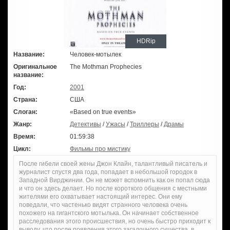
HDRip
Название:
Человек-мотылек
Оригинальное
The Mothman Prophecies
название:
Год:
2001
Страна:
США
Слоган:
«Based on true events»
Жанр:
Детективы
/
Ужасы
/
Триллеры
/
Драмы
Время:
01:59:38
Цикл:
Фильмы про мистику
После гибели своей жены Джон Клайн, талантливый писатель и
журналист спустя два года, попадает в небольшой городок в
Западной Вирджинии. Он не может вспомнить как он попал сюда
и что он здесь делает. Но после короткого общения с местными
жителями его охватывает настоящий интерес. Они ему
поведали, что частенько видят странного человека очень
похожего на гигантского мотылька. Он начинает собственное
расследования этого происшествия, но очень быстро приходит к
выводу, что после появления этого загадочного существа, в