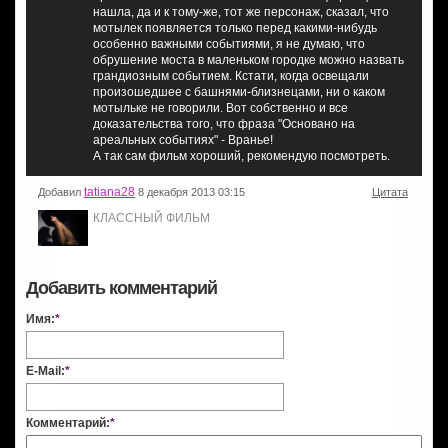
нашла, да и к тому-же, тот же персонаж, сказал, что
мотылек появляется только перед какими-нибудь
особенно важными событиями, я не думаю, что
обрушение моста в маленьком городке можно назвать
грандиозным событием. Кстати, когда освещали
произошедшее с башнями-близнецами, ни о каком
мотыльке не говорили. Вот собственно и все
доказательства того, что фраза "Основано на
ареальных событиях" - Вранье!
А так сам фильм хороший, рекомендую посмотреть.
tatiana28
Добавил
8 декабря 2013 03:15
Цитата
КЛАССНЫЙ ФИЛЬМ
Добавить комментарий
Имя:
*
E-Mail:
*
Комментарий:
*