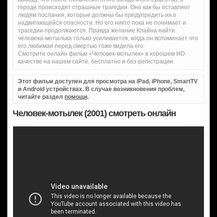
городе происходят страшные трагедии. Оно как бы оставляет
людям послания, которые должны бы предупредить их о
надвигающейся опасности. Но его никто пока не понимает и
трагедии продолжаются. Правда желание Клайна найти
человека-мотылька только усиливается, когда он вспоминает что
его любимая перед смертью тоже видела его.
Смотрите онлайн фильм «Человек-мотылек» в хорошем HD
качестве на нашем сайте, бесплатно и без регистрации.
Этот фильм доступен для просмотра на iPad, iPhone, SmartTV
и Android устройствах. В случае возникновения проблем,
читайте раздел
помощи
.
Человек-мотылек (2001) смотреть онлайн