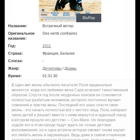
BluRay
Название:
Встречный ветер
Оригинальное
Des vents contraires
название:
Год:
2011
Страна:
Франция, Бельгия
Слоган:
-
Жанр:
Детективы
/
Драмы
Время:
01:31:30
В один миг жизнь обычного писателя Поля кардинально
меняется, когда его любимая жена Сара исчезает таинственным
образом. Спустя год после неудачных поисков он становится
полностью разбитым человеком, которого постоянно мучают
сомнения и чувства вины. Последний его шанс спасти свою
жизнь - это начать полностью всё с чистого лица. Поль забирает
своих детей и решает вместе с ними вернутся в чудесный город
в котором прошло его детство — Сен-Мало. Но благодаря
судьбе его в этом городе будут ждать не только детские
воспоминания, но и одна встреча которая сможет снова научит
его любить жизнь и окружающих. Ведь даже в самом отчаянном
состоянии человек который сохраняет хоть доли надежды