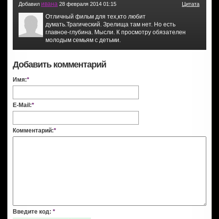
ивана
Добавил
28 февраля 2014 01:15
Цитата
Отличный фильм для тех,кто любит
думать.Трагический. Зрелища там нет. Но есть
главное-глубина. Мысли. К просмотру обязателен
молодым семьям с детьми.
Добавить комментарий
Имя:
*
E-Mail:
*
Комментарий:
*
Введите код:
*