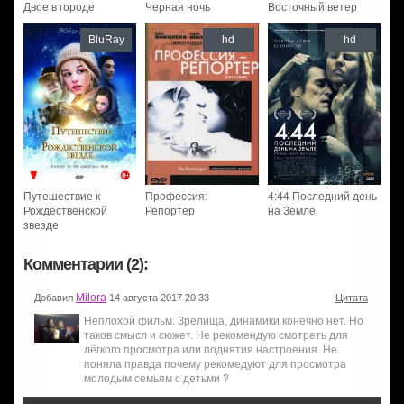
Двое в городе
Черная ночь
Восточный ветер
BluRay
hd
hd
Путешествие к
Профессия:
4:44 Последний день
Рождественской
Репортер
на Земле
звезде
Комментарии (2):
Milora
Добавил
14 августа 2017 20:33
Цитата
Неплохой фильм. Зрелища, динамики конечно нет. Но
таков смысл и сюжет. Не рекомендую смотреть для
лёгкого просмотра или поднятия настроения. Не
поняла правда почему рекомедуют для просмотра
молодым семьям с детьми ?