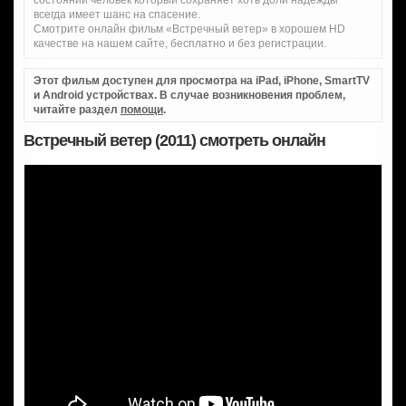
всегда имеет шанс на спасение.
Смотрите онлайн фильм «Встречный ветер» в хорошем HD
качестве на нашем сайте, бесплатно и без регистрации.
Этот фильм доступен для просмотра на iPad, iPhone, SmartTV
и Android устройствах. В случае возникновения проблем,
читайте раздел
помощи
.
Встречный ветер (2011) смотреть онлайн