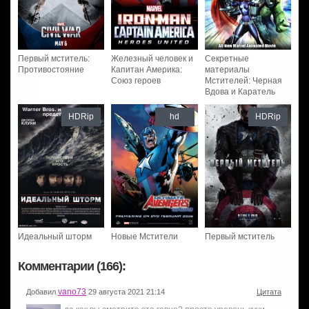
Первый мститель:
Железный человек и
Секретные
Противостояние
Капитан Америка:
материалы
Союз героев
Мстителей: Черная
Вдова и Каратель
HDRip
hd
HDRip
Идеальный шторм
Новые Мстители
Первый мститель
Комментарии (166):
vano73
Добавил
29 августа 2021 21:14
Цитата