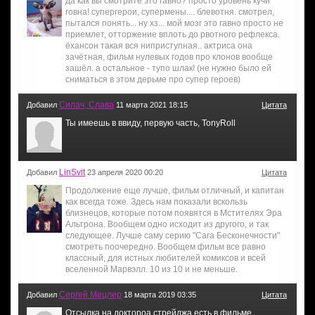
да как вы смотрите это гавно? просто уровень кучи
говна! супергерои, супермены.... блевотня. смотрел,
пытался понять... ну хз... мой мозг это гавно просто не
приемлет, отторжение вплоть до рвотного рефлекса.
ёхансон такая вся ниприступная.. актриса она
зачётная, фильм нулевых годов про клонов вообще
зашёл. а остальное - тупо шлак! (не нужно было ей
сниматься в этом дерьме про супер героев)
Силач, Слава
Добавил
11 марта 2021 18:15
Цитата
Ты имеешь в ввиду, первую часть, TonyRoll
LinSvit
Добавил
23 апреля 2020 00:20
Цитата
Продолжение еще лучше, фильм отличный, и капитан
как всегда тоже. Здесь нам показали вскользь
близнецов, которые потом появятся в Мстителях Эра
Альтрона. Вообщем одно исходит из другого, и так
следующее. Лучше саму серию "Сага Бесконечности"
смотреть поочередно. Вообщем фильм все равно
классный, для истных любителей комиксов и всей
вселенной Марвэлл. 10 из 10 и не меньше.
Сергей Мецлер
Добавил
18 марта 2019 03:35
Цитата
Отсылка на доктороа стрейджа есть в фильме