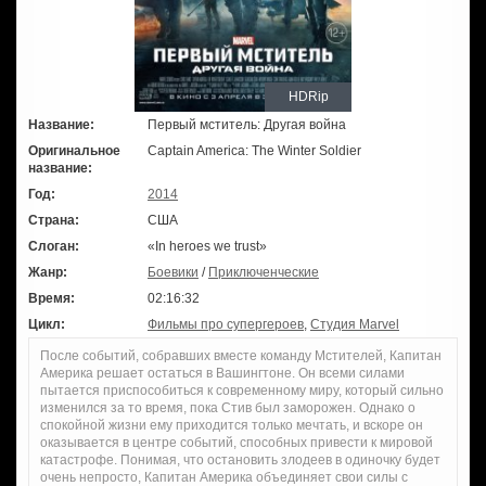
HDRip
Название:
Первый мститель: Другая война
Оригинальное
Captain America: The Winter Soldier
название:
Год:
2014
Страна:
США
Слоган:
«In heroes we trust»
Жанр:
Боевики
/
Приключенческие
Время:
02:16:32
Цикл:
Фильмы про супергероев
,
Студия Marvel
После событий, собравших вместе команду Мстителей, Капитан
Америка решает остаться в Вашингтоне. Он всеми силами
пытается приспособиться к современному миру, который сильно
изменился за то время, пока Стив был заморожен. Однако о
спокойной жизни ему приходится только мечтать, и вскоре он
оказывается в центре событий, способных привести к мировой
катастрофе. Понимая, что остановить злодеев в одиночку будет
очень непросто, Капитан Америка объединяет свои силы с