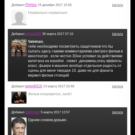
PirHoo
Добавил
19 декабря 2017 15:55
Цитата
Нормально нормально
splaw400
Добавил
30 марта 2017 07:16
Цитата
Vainman
,
тебе необходимо посмотреть защитников что бы
сыпать здесь такими комментариями.смотрел фильм в
кинотеатре . если честно 3Dне успевал за действиями
капитана на корабле . сюжет ,динамика,спец эффекты
класс ,фьюри в машине вообще отдельная радость от
сцены для меня твердая 10. даже не для фаната
марвел фильм стоящий
amor8310
Добавил
13 марта 2017 23:49
Цитата
Фильм понравился, зачёт
Vainman
Добавил
5 марта 2017 13:57
Цитата
Одним словом дерьмо.