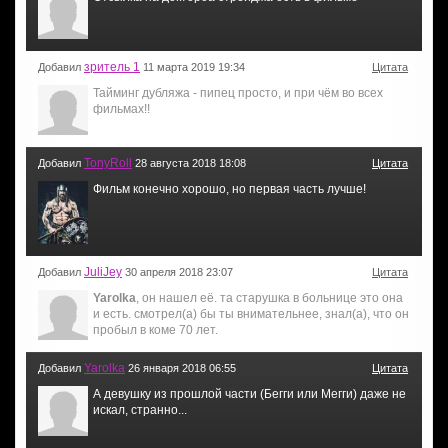
зритель 1
Добавил
11 марта 2019 19:34
Цитата
Тайминг дубляжа - пипец просто, и при чём во всех
фильмах!!
TonyRoll
Добавил
28 августа 2018 18:08
Цитата
Фильм конечно хорошо, но первая часть лучше!
JuliJey
Добавил
30 апреля 2018 23:07
Цитата
Yarolka
, он нашел её. та старушка в больнице это она
и есть. смотрел(а) бы ты внимательнее, знал(а), что он
пробыл в коме 70 лет.
Yarolka
Добавил
26 января 2018 06:55
Цитата
А девушку из прошлой части (Бегги или Мегги) даже не
искал, странно...