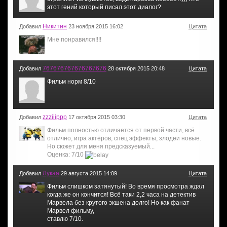
этот гений который писал этот диалог?
Никитин
Добавил
23 ноября 2015 16:02
Цитата
Мне понравился!!!!
767676767676767676
Добавил
28 октября 2015 20:48
Цитата
Фильм норм 8/10
zzziiippp
Добавил
17 октября 2015 03:30
Цитата
Фильм полностью отличается от первой части, всё
отлично, игра актёров, спец эффекты, злодеи новые.
Но сюжет для меня предсказуемый...
Оценка: 7/10
Лукаа
Добавил
29 августа 2015 14:09
Цитата
Фильм слишком затянутый! Во время просмотра ждал
когда же он кончится! Всё таки 2,2 часа на детектив
Марвела без крутого экшена долго! Но как фанат
Марвел фильму,
ставлю 7/10.