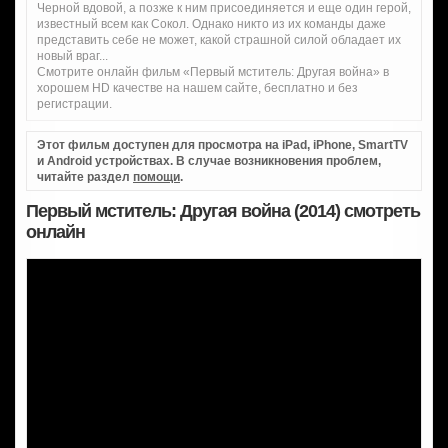
Черной вдовой, а позже к ним присоединяется и еще один герой,
известный всем как Сокол. Однако никто из их команды даже
представить себе не может, какой страшной силой обладает их
новый враг...
Смотрите онлайн фильм «Первый мститель: Другая война» в
хорошем HD качестве на нашем сайте, бесплатно и без
регистрации.
Этот фильм доступен для просмотра на iPad, iPhone, SmartTV
и Android устройствах. В случае возникновения проблем,
читайте раздел
помощи
.
Первый мститель: Другая война (2014) смотреть
онлайн