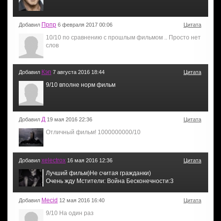
Прпр
Добавил
6 февраля 2017 00:06
Цитата
10/10 по сравнению с прошлым фильмом .. Просто нет
слов
Кэп
Добавил
7 августа 2016 18:44
Цитата
9/10 вполне норм фильм
Д
Добавил
19 мая 2016 22:36
Цитата
Отличный фильм! 1000000000/10
xelectrox
Добавил
16 мая 2016 12:36
Цитата
Лучший фильм)Не считая гражданки)
Очень жду Мстители: Война Бесконечности:3
Mecid
Добавил
12 мая 2016 16:40
Цитата
9/10 На один раз