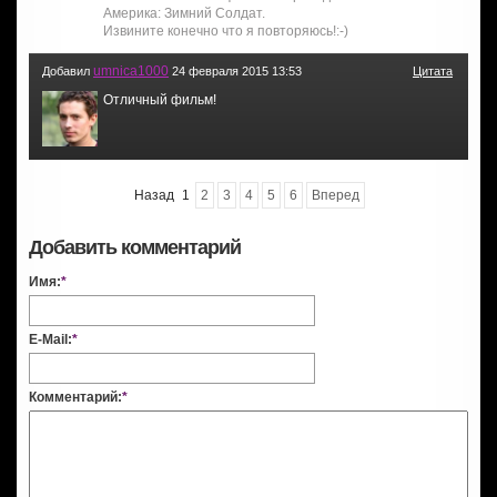
Америка: Зимний Солдат.
Извините конечно что я повторяюсь!:-)
umnica1000
Добавил
24 февраля 2015 13:53
Цитата
Отличный фильм!
Назад
1
2
3
4
5
6
Вперед
Добавить комментарий
Имя:
*
E-Mail:
*
Комментарий:
*