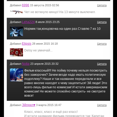
6996
Добавил
15 августа 2015 02:56
Цитата
Чет не воткнуло кинцо! На 13 минуте выключил.
Leha224
Добавил
8 июля 2015 23:25
Цитата
Нормик так,концовочка на один раз.Ставлю 7 из 10
Elipsis
Добавил
28 июня 2015 16:18
Цитата
Delsy не умничай...
Notia
Добавил
23 апреля 2015 20:32
Цитата
Фильм классный!!! Не пойму почему нельзя посмотреть
без заморочек? Зачем везде надо икать политическую
подоплеку? Наши и так название переделали и все
равно многие находят к чему зацепиться! Эй люди! Это
всего-лишь фильм по комиксам! И кстати американским
комиксам! Не можете спокойно смотреть- не смотрите
вовсе!
Эйприл♥
Добавил
3 марта 2015 16:47
Цитата
Класс, класс, класс и ещё раз класс!
И кстати название фильма переводится так: Капитан