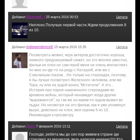
МаксимК.:)
Добавил
25 марта 2016 00:53
Цитата
Неплохо.Получше первой части.Ждем продолжения.9
из 10.
independence6
Добавил
15 марта 2016 15:35
Цитата
Посмотреть можно, игра актеров достаточно хороша,
немного предсказуемый сюжет, но это вполне уместно,
фильм не плох но сам герой меня не очень впечатляет,
по мне он где-то на ряду с Наташей, или же с
Соколиным глазом... Но только на стероидах, поэтому
я бы лучше посмотрел Железного человека, или же
Тора, ну или на худой конец "Мстители". А это...
История про парня накаченного стероидами во
времена войны, который ненавидит когда другие
"выражаются", ну так же он каким-то чудом выжил во
льдах. Но несмотря на это фильм, как я уже упомянул
выше, довольно не плох, моя оценка 6 из 10.
Рекомендую к просмотру.
Дзен
Добавил
7 февраля 2016 13:11
Цитата
Господи, ребята мы до сих пор живем в стране где
стреляют из мушкетов, ведь нарезов нееееет!))) Кто