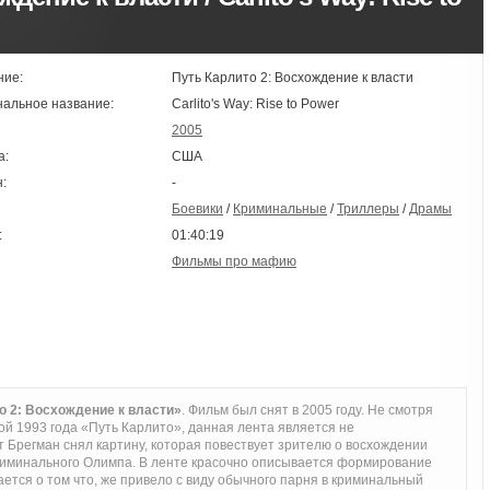
ние:
Путь Карлито 2: Восхождение к власти
нальное название:
Carlito's Way: Rise to Power
2005
а:
США
:
-
Боевики
/
Криминальные
/
Триллеры
/
Драмы
:
01:40:19
Фильмы про мафию
 2: Восхождение к власти»
. Фильм был снят в 2005 году. Не смотря
й 1993 года «Путь Карлито», данная лента является не
 Брегман снял картину, которая повествует зрителю о восхождении
риминального Олимпа. В ленте красочно описывается формирование
ется о том что, же привело с виду обычного парня в криминальный