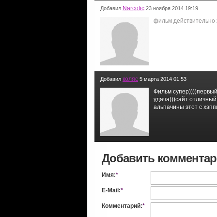
Narcotic
Добавил
23 ноября 2014 19:19
фильм действительно
коляс
Добавил
5 марта 2014 01:53
Фильм супер))))первый 
удача)))сайт отличный
альпачины этот с хэпп
Добавить коммента
Имя:
*
E-Mail:
*
Комментарий:
*