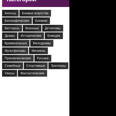
Анонсы
Боевые искусства
Биографические
Боевики
Вестерны
Военные
Детективы
Драмы
Исторические
Комедии
Криминальные
Мелодрамы
Мультфильмы
Мюзиклы
Приключенческие
Русские
Семейные
Спортивные
Триллеры
Ужасы
Фантастические