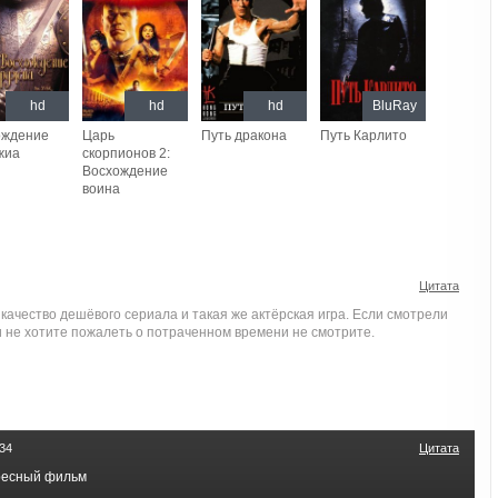
hd
hd
hd
BluRay
ождение
Царь
Путь дракона
Путь Карлито
жиа
скорпионов 2:
Восхождение
воина
Цитата
качество дешёвого сериала и такая же актёрская игра. Если смотрели
 не хотите пожалеть о потраченном времени не смотрите.
:34
Цитата
ресный фильм