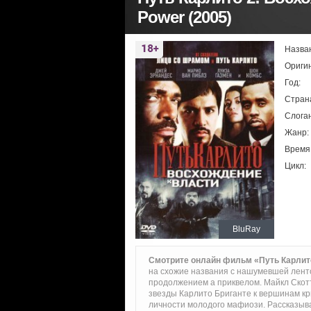
Power (2005)
Назва
Ориги
Год:
Стран
Слоган
Жанр:
Время
Цикл:
BluRay
Смотрите онлайн фильм «Путь Карлито
на схожие названия с нашумевшей ленто
продолжением а приквелом. Майкл Скотт
звезды Карлито Бриганте к вершинам к
личности молодого мафиози. Рассказыва