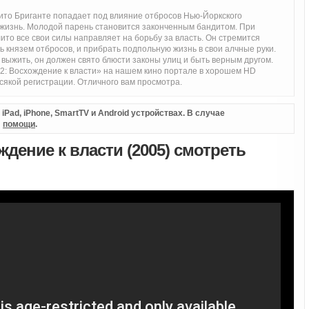
ито Бриганте попадает под влияние отбросов Нью-Йоркского
 жизнь. Молодой парень становится законченным бандитом. При
ито все свои силы направляет на борьбу за власть. Он стремится
ь князем отбросов, и прибрать подпольную жизнь в свои алчные руки.
 выжить, он должен свято блюсти законы улиц и быть верным другом.
2: Восхождение к власти» на нашем кино портале в хорошем HD
сякой регистрации. Отличного вам просмотра.
Pad, iPhone, SmartTV и Android устройствах. В случае
л
помощи
.
ждение к власти (2005) смотреть