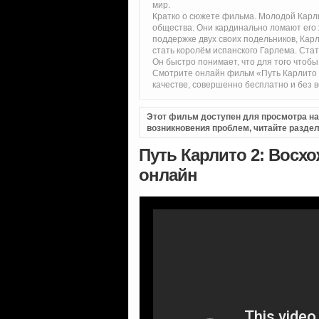
мир.
Кратко о сюжете фильма. Молодой Карл
общества. Они кардинально ломают его
поддержке двух своих подельников, Карл
стать королём испанского Гарлема. Стат
Он быстро понимает, что для того чтобы
Смотрите онлайн фильм «Путь Карлито 
качестве, совершенно бесплатно и без в
Этот фильм доступен для просмотра на i
возникновения проблем, читайте разде
Путь Карлито 2: Восхо
онлайн