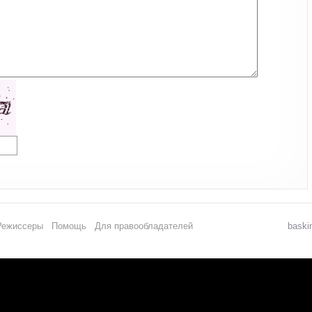
Режиссеры
Помощь
Для правообладателей
baski