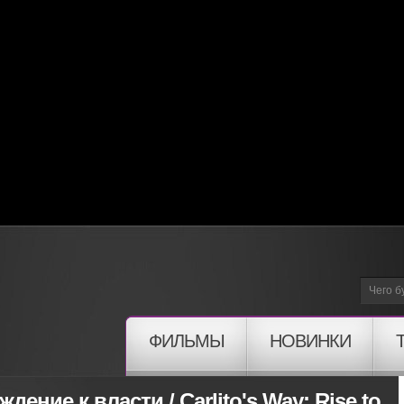
ФИЛЬМЫ
НОВИНКИ
дение к власти / Carlito's Way: Rise to