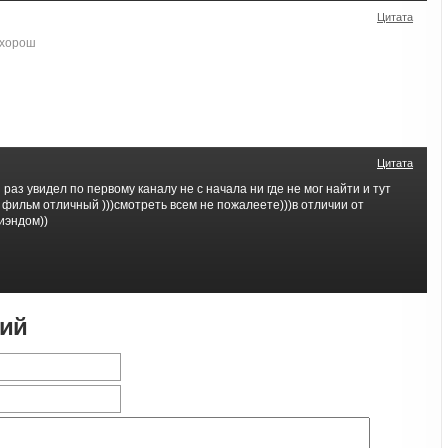
Цитата
 хорош
Цитата
раз увидел по первому каналу не с начала ни где не мог найти и тут
 фильм отличный )))смотреть всем не пожалеете)))в отличии от
иэндом))
рий