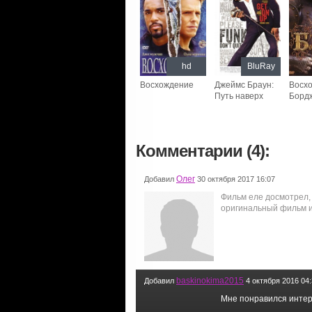
hd
BluRay
Восхождение
Джеймс Браун:
Восх
Путь наверх
Борд
Комментарии (4):
Олег
Добавил
30 октября 2017 16:07
Фильм еле досмотрел, 
оригинальный фильм и
baskinokima2015
Добавил
4 октября 2016 04
Мне понравился инте