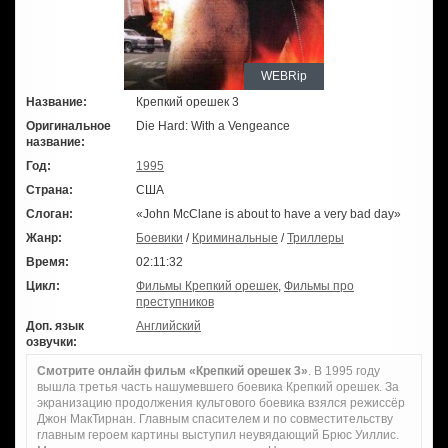
WEBRip
Название:
Крепкий орешек 3
Оригинальное
Die Hard: With a Vengeance
название:
Год:
1995
Страна:
США
Слоган:
«John McClane is about to have a very bad day»
Жанр:
Боевики
/
Криминальные
/
Триллеры
Время:
02:11:32
Цикл:
Фильмы Крепкий орешек
,
Фильмы про
преступников
Доп. язык
Английский
озвучки:
Смотрите онлайн фильм «Крепкий орешек 3»
. В 1995 году
вышла третья часть нашумевшего боевика Крепкий орешек. За
экранизацию продолжения культового боевика взялся режиссёр
Джон МакТирнан. Главным спасителем и по совместительству
главным героем картины выступил неувядающий Брюс Уиллис.