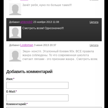
Зачёт ребя, нуно по больше таких!!!
ahterpik9
Добавил
23 ноября 2013 11:08
Цитата
Смотреть всем! Однозначно!!!
Lostoman
Добавил
3 июня 2013 20:37
Цитата
Экшн- нонстп. Эталонный боевик 90х. ВСЕ правила
жанра соблюдены. То что современная школота
считает ляпами - это признаки жанра . Смотреть всем.
Добавить комментарий
Имя:
*
E-Mail:
*
Комментарий:
*