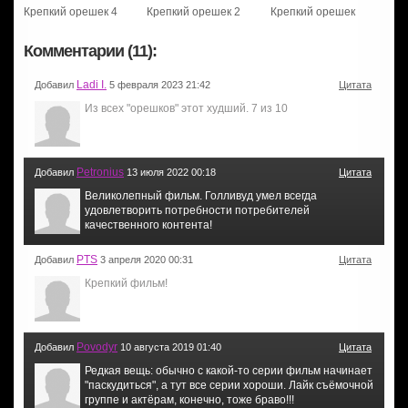
Крепкий орешек 4
Крепкий орешек 2
Крепкий орешек
Комментарии (11):
Ladi I.
Добавил
5 февраля 2023 21:42
Цитата
Из всех "орешков" этот худший. 7 из 10
Petronius
Добавил
13 июля 2022 00:18
Цитата
Великолепный фильм. Голливуд умел всегда
удовлетворить потребности потребителей
качественного контента!
PTS
Добавил
3 апреля 2020 00:31
Цитата
Крепкий фильм!
Povodyr
Добавил
10 августа 2019 01:40
Цитата
Редкая вещь: обычно с какой-то серии фильм начинает
"паскудиться", а тут все серии хороши. Лайк съёмочной
группе и актёрам, конечно, тоже браво!!!