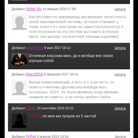
Victor Vic
Добавил
14 января 2018 17:58
Цитата
Как бессовестно американцы высмеивают нечестность
своей экономической системы, которая отжимает у
стран золото и с ним право на самостоятельность)) А
чтоб посягания на эту систему выставить в плохом
свете, они делают посягателей плохими парнями))
amor8310
Добавил
9 мая 2017 16:12
Цитата
Отличная классика кино, да и вообще все серии
хороши собой
Grizz2010
Добавил
6 февраля 2017 20:31
Цитата
Фильм захватывающий, и хоть это 3-ая часть, по
сюжету и многому другому она впереди всех
остальных. 10/10. Эх, были времена, когда фильмы
снимали на совесть, а не чтобы срубить бабла
Lastiq
Добавил
14 сентября 2016 01:01
Цитата
9 из 10
, по мне как лучшая из 5 частей.
Grihul
Добавил
9 апреля 2014 18:54
Цитата