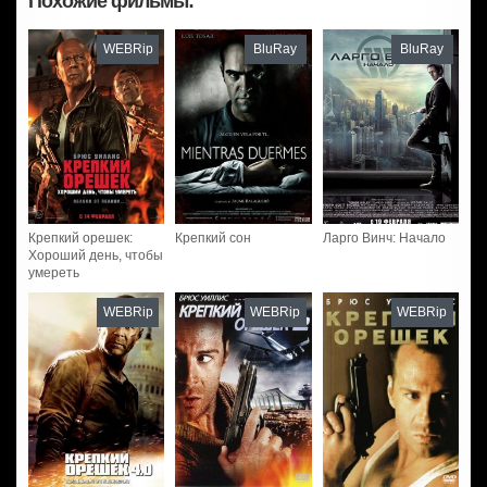
Похожие фильмы:
WEBRip
BluRay
BluRay
Крепкий орешек:
Крепкий сон
Ларго Винч: Начало
Хороший день, чтобы
умереть
WEBRip
WEBRip
WEBRip