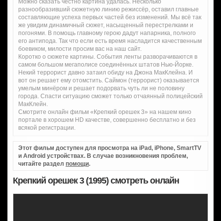
Можно сказать честно картина удалась. Несколько
разнообразивший сюжетную линию режиссёр, оставил главные
составляющие успеха первых частей без изменений. Мы всё так
же увидим динамичный сюжет, насыщенный перестрелками и
погонями. В помощь главному герою дадут напарника, полного
его антипода. Так что если есть время насладится качественным
боевиком, милости просим вас на наш сайт.
Коротко о сюжете картины. События ленты разворачиваются в
самом большом мегаполисе соединённых штатов Нью-Йорке.
Некий террорист давно затаил обиду на Джона МакКлейна. И
вот он решает ему отомстить. Саймон (террорист) оказывается
умелым минёром и решает подорвать чуть ли не половину
города. Спасти ситуацию сможет только отчаянный полицейский
МакКлейн.
Смотрите онлайн фильм «Крепкий орешек 3» на нашем кино
портале в хорошем HD качестве, совершенно бесплатно и без
всякой регистрации.
Этот фильм доступен для просмотра на iPad, iPhone, SmartTV
и Android устройствах. В случае возникновения проблем,
читайте раздел
помощи
.
Крепкий орешек 3 (1995) смотреть онлайн