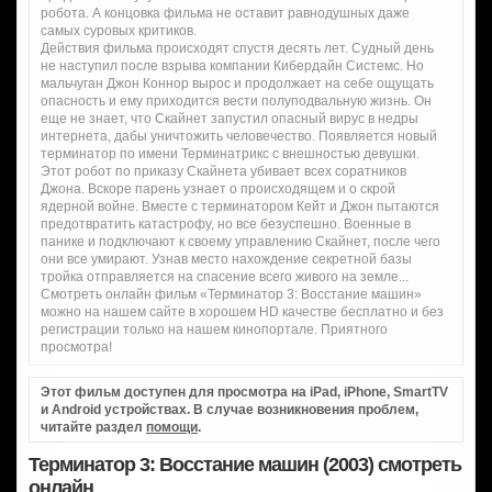
робота. А концовка фильма не оставит равнодушных даже
самых суровых критиков.
Действия фильма происходят спустя десять лет. Судный день
не наступил после взрыва компании Кибердайн Системс. Но
мальчуган Джон Коннор вырос и продолжает на себе ощущать
опасность и ему приходится вести полуподвальную жизнь. Он
еще не знает, что Скайнет запустил опасный вирус в недры
интернета, дабы уничтожить человечество. Появляется новый
терминатор по имени Терминатрикс с внешностью девушки.
Этот робот по приказу Скайнета убивает всех соратников
Джона. Вскоре парень узнает о происходящем и о скрой
ядерной войне. Вместе с терминатором Кейт и Джон пытаются
предотвратить катастрофу, но все безуспешно. Военные в
панике и подключают к своему управлению Скайнет, после чего
они все умирают. Узнав место нахождение секретной базы
тройка отправляется на спасение всего живого на земле...
Смотреть онлайн фильм «Терминатор 3: Восстание машин»
можно на нашем сайте в хорошем HD качестве бесплатно и без
регистрации только на нашем кинопортале. Приятного
просмотра!
Этот фильм доступен для просмотра на iPad, iPhone, SmartTV
и Android устройствах. В случае возникновения проблем,
читайте раздел
помощи
.
Терминатор 3: Восстание машин (2003) смотреть
онлайн