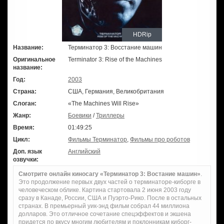
HDRip
Название:
Терминатор 3: Восстание машин
Оригинальное
Terminator 3: Rise of the Machines
название:
Год:
2003
Страна:
США, Германия, Великобритания
Слоган:
«The Machines Will Rise»
Жанр:
Боевики
/
Триллеры
Время:
01:49:25
Цикл:
Фильмы Терминатор
,
Фильмы про роботов
Доп. язык
Английский
озвучки:
Смотрите онлайн киносагу «Терминатор 3: Востание машин»
.
Это продолжение первых двух частей о терминаторе-киборге в
человеческом облике. Картина стартовала 2 июня 2003 году
сразу в Канаде, России, США и Пуэрто-Рико. После в остальных
странах. В премьерный уик-энд фильм собрал 44 миллиона
долларов. Это отличное сочетание спецэффектов и экшена
придется по вкусу многим любителям и поклонникам киборг-