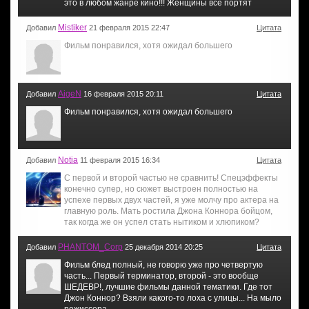
это в любом жанре кино!!! Женщины все портят
Mistiker
Добавил
21 февраля 2015 22:47
Цитата
Фильм понравился, хотя ожидал большего
AigeN
Добавил
16 февраля 2015 20:11
Цитата
Фильм понравился, хотя ожидал большего
Notia
Добавил
11 февраля 2015 16:34
Цитата
С первой и второй частью не сравнить! Спецэффекты
конечно супер, но сюжет выстроен полностью на
успехе первых двух частей, я уже молчу про актера на
главную роль. Мать ростила Джона Коннора бойцом,
так когда же он успел стать нытиком и хлюпиком?
PHANTOM_Corp
Добавил
25 декабря 2014 20:25
Цитата
Фильм блед полный, не говорю уже про четвертую
часть... Первый терминатор, второй - это вообще
ШЕДЕВР!, лучшие фильмы данной тематики. Где тот
Джон Коннор? Взяли какого-то лоха с улицы... На мыло
режиссера....