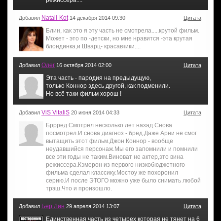
Natali-Kot
Добавил
14 декабря 2014 09:30
Цитата
Блин, как это я эту часть не смотрела.....крутой фильм.
Может - это по -детски, но мне нравится -эта крутая
блондинка,и Шварц- красавчики....
Олег
Добавил
16 октября 2014 02:00
Цитата
Эта часть - пародия на предыдущую,
только Коннор здесь другой, как подменили.
Но всё таки фильм хорош !
ViS VitaliS
Добавил
20 июня 2014 04:33
Цитата
Бррред.Смотрел несколько лет назад.Снова
посмотрел.И снова диагноз - бред.Даже Арни не смог
вытащить этот фильм.Джон Коннор - вообще
неудавшийся персонаж.Мы его запомнили и помнили
все эти годы не таким.Виноват не актер,это вина
режиссера.Кэмерон из первого низкобюджетного
фильма сделал классику.Мостоу же похоронил
серию.И после ЭТОГО можно уже было снимать любой
трэш.Что и произошло.
Бер Лин
Добавил
29 апреля 2014 13:07
Цитата
Единственная часть из четырех которая не тянет на 6