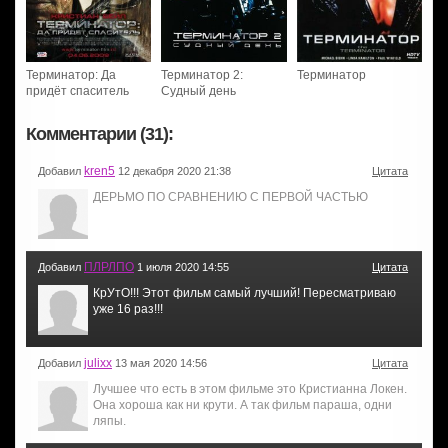
Терминатор: Да
Терминатор 2:
Терминатор
придёт спаситель
Судный день
Комментарии (31):
kren5
Добавил
12 декабря 2020 21:38
Цитата
ДЕРЬМО ПО СРАВНЕНИЮ С ПЕРВОЙ ЧАСТЬЮ
ПЛРЛПО
Добавил
1 июля 2020 14:55
Цитата
КрУтО!!! Этот фильм самый лучший! Пересматриваю
уже 16 раз!!!
julixx
Добавил
13 мая 2020 14:56
Цитата
Лучшее что есть в этом фильме это Кристианна Локен.
Она хороша как ни крути. А так фильм параша, одни
ляпы.