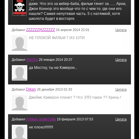
даже. Что это за кибер-баба, фильм тянет за ...... Арни,
Джон Коннор это вообще что то с чем то, где они его
нашли? Самая непутевая часть. 5 с натяжкой, хотя
школота будет в восторге.
ZZZZZZЯZZZZZZ
Добавил
16 апреля 2014 22:01
Цитата
НЕ ПЛОХОЙ ФИЛЬМ 7 ИЗ 10ТИ
Atocha
Добавил
26 января 2014 20:37
Цитата
да Мостоу, ты не Кэмерон...
Dikan
Добавил
26 декабря 2013 01:33
Цитата
Джеймс Камерон плачет ? Что ЭТО такое ?? Хрень !
гулжан ахметова
Добавил
19 февраля 2013 07:53
Цитата
не плохо!!!!!!!!!