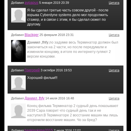
avpapus
Добавил
5 января 2019 20:39
Цитата
Я бы сделал третью часть совсем другой - после
взрыва Cyberdyne systems дело мог продолжить
стажер, и в связи с этим, я бы сделал сюжет по
другому.
Blackger
Добавил
25 февраля 2018 23:31
Цитата
Даниил ,fhfy
,по задумке весь Терминатор должен был
закончиться на 2 части, но после передумали и
изменили концовку, в итоге по интернету гуляют 2
версии концовки.
Григорий
Добавил
3 октября 2016 19:53
Цитата
Хороший фильм!!!
Даниил ,fhfy
Добавил
14 июля 2016 16:48
Цитата
Конец фильма Терминатор 2 судный день показывают
2039 Сара говорит что судный день так и не
наступил.В Терминаторе 2 восстание машин мы лишь
отсрочили восстание машин. Чо за бред?
baskinokima2015
Добавил
2 июля 2016 12:02
Цитата