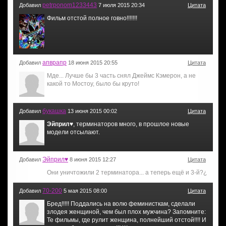
petrponom1233443
Добавил
7 июля 2015 20:34
Цитата
Фильм отстой полное говно!!!!!!!
апврапр
Добавил
18 июня 2015 20:55
Цитата
Мде... Лучше бы 3 часть снял Джеймс Кэмерон, а не
какой то Мостоу, было бы круто!
букашка
Добавил
13 июня 2015 00:02
Цитата
Эйприл♥
, терминаторов много, в прошлое новые
модели отсылают.
Эйприл♥
Добавил
8 июня 2015 12:27
Цитата
Они уничтожили 2 терминатора... а теперь ещё и 3-й?¿
70-200
Добавил
5 мая 2015 08:00
Цитата
Бред!!!!! Поддались на волю феминисткам, сделали
злодея женщиной, чем был плох мужчина? Запомните:
Те фильмы, где рулит женщина, полнейший отстой!!!! И