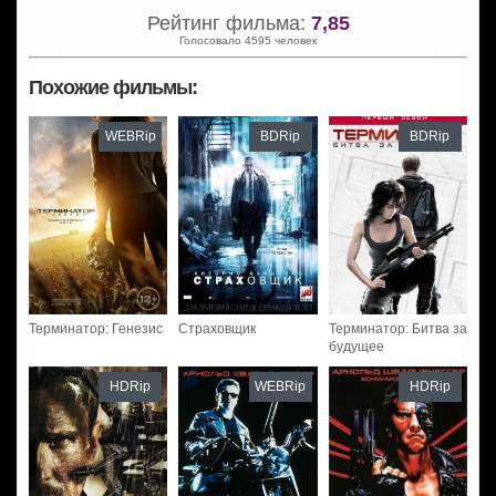
Рейтинг фильма:
7,85
Голосовало 4595 человек
Похожие фильмы:
WEBRip
BDRip
BDRip
Терминатор: Генезис
Страховщик
Терминатор: Битва за
будущее
HDRip
WEBRip
HDRip