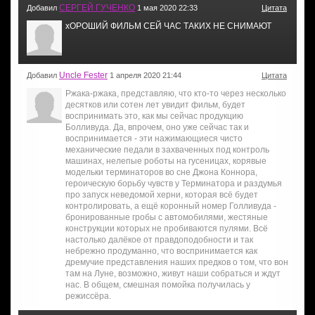
СЕРГЕЙ ГУЧЕНКО
Добавил
1 мая 2020 22:33
Цитата
хОРОШИЙ ФИЛЬМ СЕЙ ЧАС ТАКИХ НЕ СНИМАЮТ
Uncle Fester
Добавил
1 апреля 2020 21:44
Цитата
Ржака-ржака, представляю, что кто-то через несколько
десятков или сотен лет увидит фильм, будет
воспринимать это, как мы сейчас продукцию
Болливуда. Да, впрочем, оно уже сейчас так и
воспринимается - эти нажимающиеся чисто
механические педали в захваченных под контроль
машинах, нелепые роботы на гусеницах, корявые
модельки терминаторов во сне Джона Коннора,
героическую борьбу чувств у Терминатора и раздумья
про запуск неведомой херни, которая всё будет
контролировать, а ещё коронный номер Голливуда -
бронированные гробы с автомобилями, жестяные
конструкции которых не пробиваются пулями. Всё
настолько далёкое от правдоподобности и так
небрежно продуманно, что воспринимается как
дремучие представления наших предков о том, что вон
там на Луне, возможно, живут наши собраться и ждут
нас. В общем, смешная помойка получилась у
режиссёра.