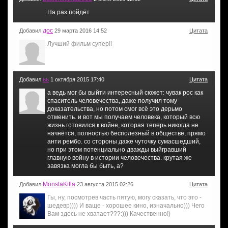
На раз пойдёт
дос
Добавил
29 марта 2016 14:52
Цитата
Лучший фильм супер!!
ьь
Добавил
1 октября 2015 17:40
Цитата
а ведь мог бы выйти интересный сюжет: чувак рос как
спаситель человечества, даже получил тому
доказательства, но потом смог всё это дерьмо
отменить. и вот мы получаем человека, который всю
жизнь готовился к войне, которая теперь никогда не
начнётся, полностью бесполезный в обществе, прямо
анти рембо. со стороны даже чуточку сумасшедший,
но при этом потенциально дважды выйгравший
главную войну в истории человечества. крутая же
завязка могла бы быть, а?
MonstaKilla
Добавил
23 августа 2015 02:26
Цитата
Гы, ну, посмотрев часть пятую, могу сказать, что это -
шедевр)))) И ваще - хорошее кино, изначально))) Чего
Вам здесь не хватает???:))) Качественно!)