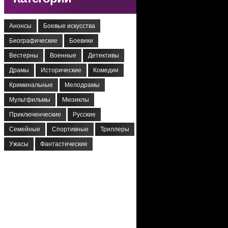
Анонсы
Боевые искусства
Биографические
Боевики
Вестерны
Военные
Детективы
Драмы
Исторические
Комедии
Криминальные
Мелодрамы
Мультфильмы
Мюзиклы
Приключенческие
Русские
Семейные
Спортивные
Триллеры
Ужасы
Фантастические