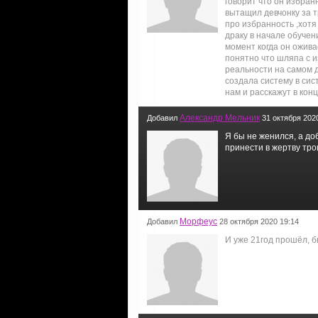
говорит что он избран
вытащил девчонку за т
про избранность ,хотя
драку в начале обучен
момент когда он ожива
понятно что шляпа с и
реальности на самом 
создала систему в сис
нам и расскажут в конц
Александр Мельник
Добавил
31 октября 202
Я бы не женился, а до
принести в жертву трои
Морфеус
Добавил
28 октября 2020 19:14
И уже 21год прошёл, 