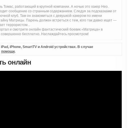
 Томас, работающий в крупной компании. А ночью это хакер Нео.
ходит сообщение со странным содержанием. Следуя за подсказками от
очной клуб. Там он знакомиться с девушкой-хакером по имени
тайну Матрицы. Парень должен встреться с тем, кого так давно ищет —
ает террористом...
ртал и смотрите онлайн фантастический боевик «Матрица» в
и совершенно бесплатно. Наслаждайтесь просмотром!
Pad, iPhone, SmartTV и Android устройствах. В случае
л
помощи
.
еть онлайн