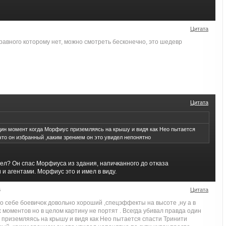
Цитата
авного которому нет, можно смотреть бесконечно, это шедевр
Цитата
дин момент когда Морфиус приземляясь на крышу и видя как Нео пытается
что он избранный ,каким зрением он это увидел непонятно
ел? Он спас Морфиуса из здания, напичканного до отказа
и агентами. Морфиус это и имел в виду.
6
Цитата
по себе боевичок довольно хороший ,спецэффекты на высоте ,ну а в
 моментов но в целом картину не портят . Всегда убивал правда один
 приземляясь на крышу и видя как Нео пытается спасти Тринити