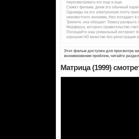
пересматривать его еще и еще.
Сюжет фильма: днем это обычный парень
Однажды на его электронную почту при
неизвестного анонима, Нео попадает в н
Тринити, она обещает Томасу раскрыть 
Морфеуса, которого правительство счит
Посещайте наш уникальный интернет по
хорошем HD качестве без регистрации 
Этот фильм доступен для просмотра на i
возникновения проблем, читайте разде
Матрица (1999) смотр