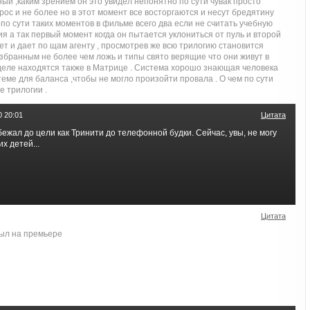
ный ,каким зрением он это увидел непонятно по сути чувак просто
рос и не более но в этот момент все восторгаются и несут бредятину
 по сути таких моментов в фильме всего два если не считать учебную
ия а так первый момент когда он пытается уклониться от пуль и второй
ет и дает по щам агенту , просмотрев же всю трилогию становится
збранным не более чем ложь и типы свято верящие что они живут в
деле находятся также в Матрице . Система хорошо знающая человека
теме для баланса ,чтобы не могло произойти провала . О чем по сути
е трилогии .
0 20:01
Цитата
бежал до цели как Тринити до телефонной будки. Сейчас, увы, не могу
х детей...
Цитата
был на премьере