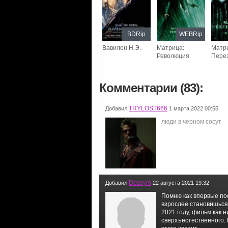
BDRip
WEBRip
Вавилон Н.Э.
Матрица:
Матр
Революция
Перез
Комментарии (83):
TRYLOST666
Добавил
1 марта 2022 00:55
люди в черном сосут
Dossym
Добавил
22 августа 2021 19:32
Помню как впервые по
взрослее становишься
2021 году, фильм как н
сверхъестественного. 