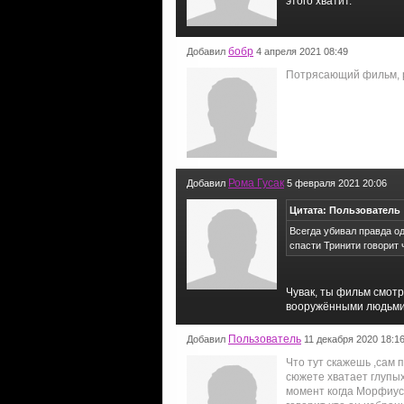
этого хватит.
бобр
Добавил
4 апреля 2021 08:49
Потрясающий фильм, р
Рома Гусак
Добавил
5 февраля 2021 20:06
Цитата: Пользователь
Всегда убивал правда о
спасти Тринити говорит 
Чувак, ты фильм смотр
вооружёнными людьми 
Пользователь
Добавил
11 декабря 2020 18:1
Что тут скажешь ,сам 
сюжете хватает глупых
момент когда Морфиус