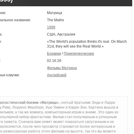
ние:
Матрица
нальное название:
The Matrix
1999
а:
США, Австралия
:
«The World's population thinks it's real. On March
31st, they will see the Real World.»
Боевики
/
Приключенческие
:
02:16:26
Фильмы Матрица
зык озвучки:
Английский
антастический боевик «Матрица»
, снятый братьями Энди и Ларри
ну Ривз, Лоуренс Фишборн, Хью Уивинг и Кэрри-Энн. Картина вышла в
ильмов, а так же комикса, компьютерным играм и аниме. Это один из
популярной кибер-фантастики. Фильм стал популярным и успешным
ти сюжета. Сначала вам сюжет может показаться запутанным и не
проясняется, после чего просмотр становится более интересным и
и режиссерская работа этого фильма на высоте, так что вы можете