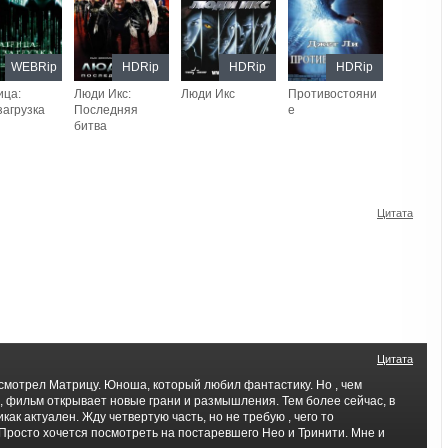
WEBRip
HDRip
HDRip
HDRip
ица:
Люди Икс:
Люди Икс
Противостояни
агрузка
Последняя
е
битва
Цитата
Цитата
смотрел Матрицу. Юноша, который любил фантастику. Но , чем
, фильм открывает новые грани и размышления. Тем более сейчас, в
икак актуален. Жду четвертую часть, но не требую , чего то
Просто хочется посмотреть на постаревшего Нео и Тринити. Мне и