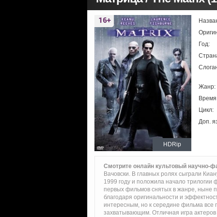
Назва
Ориги
Год:
Стран
Слоган
Жанр:
Время
Цикл:
Доп. я
HDRip
Смотрите онлайн культовый научно-ф
Вачовски. В главных ролях сыграли Киа
1999 году и положила начало трилогии ф
первых фильмов снятых в жанре, ныне 
благодаря оригинальности и эффектнос
интересным, но к середине фильма все 
захватывающим. Отличная игра актеров 