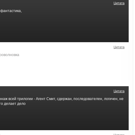
Цитата
 фантастика,
Цитата
кроволновка
Цитата
аж всей трилогии - Агент Смит, сдержан, последователен, логичен, не
то делает дело
3
Цитата