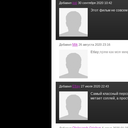
pai
Добавил
30 сентября 2020 10:42
Этот фильм не совсем
Mik
Добавил
26 августа 2020 23:16
Etlay
,прям как моя ми
Etlay
Добавил
27 июля 2020 22:43
Самый классный персон
метает соплей, а прос
Oleksandr Grishyn
Добавил
6 июня 2020 01:2