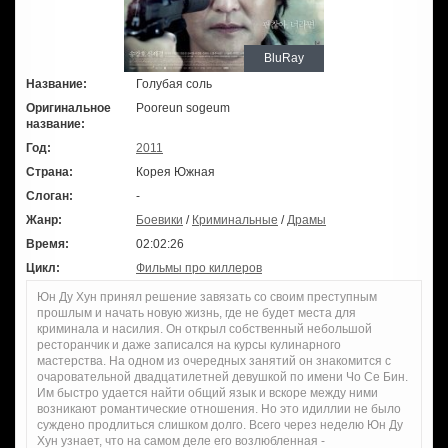
BluRay
Название:
Голубая соль
Оригинальное
Pooreun sogeum
название:
Год:
2011
Страна:
Корея Южная
Слоган:
-
Жанр:
Боевики
/
Криминальные
/
Драмы
Время:
02:02:26
Цикл:
Фильмы про киллеров
Юн Ду Хун принял решение завязать со своим преступным
прошлым и начать новую жизнь, где не будет места для
криминала и насилия. Он открыл собственный небольшой
ресторанчик и даже записался на курсы кулинарного
мастерства. На одном из очередных занятий он знакомится с
очаровательной двадцатилетней девушкой по имени Чо Се Бин.
Им быстро удается найти общий язык и вскоре между ними
возникают романтические отношения. Но это идиллии не было
суждено продлиться слишком долго. Всего через неделю Юн Ду
Хун узнает, что на самом деле его возлюбленная -