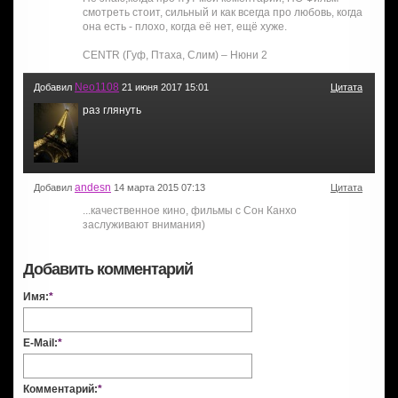
смотреть стоит, сильный и как всегда про любовь, когда
она есть - плохо, когда её нет, ещё хуже.
CENTR (Гуф, Птаха, Слим) – Нюни 2
Neo1108
Добавил
21 июня 2017 15:01
Цитата
раз глянуть
andesn
Добавил
14 марта 2015 07:13
Цитата
...качественное кино, фильмы c Сон Канхо
заслуживают внимания)
Добавить комментарий
Имя:
*
E-Mail:
*
Комментарий:
*