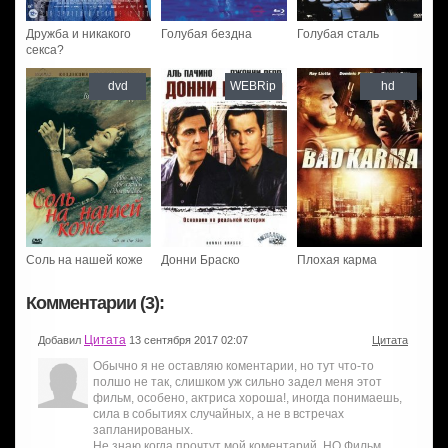
Дружба и никакого
Голубая бездна
Голубая сталь
секса?
dvd
WEBRip
hd
Соль на нашей коже
Донни Браско
Плохая карма
Комментарии (3):
Цитата
Добавил
13 сентября 2017 02:07
Цитата
Обычно я не оставляю коментарии, но тут что-то
полшо не так, слишком уж сильно задел меня этот
фильм, особено, актриса хороша!, иногда понимаешь,
сила в событиях случайных, а не в встречах
запланированых.
Не знаю,когда прочтут мой коментарий, НО Фильм