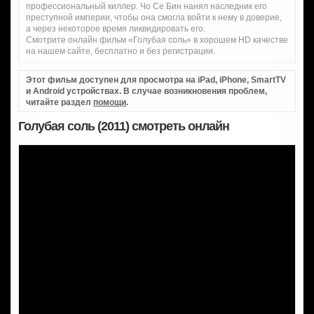
профессиональный киллер. Чо Се Бин нанял наследник его
преступной империи, чтобы она смогла войти к нему в доверие,
а через некоторое время ликвидировать его.
Смотрите онлайн фильм «Голубая соль» в хорошем HD качестве
на нашем сайте, бесплатно и без регистрации.
Этот фильм доступен для просмотра на iPad, iPhone, SmartTV
и Android устройствах. В случае возникновения проблем,
читайте раздел
помощи
.
Голубая соль (2011) смотреть онлайн