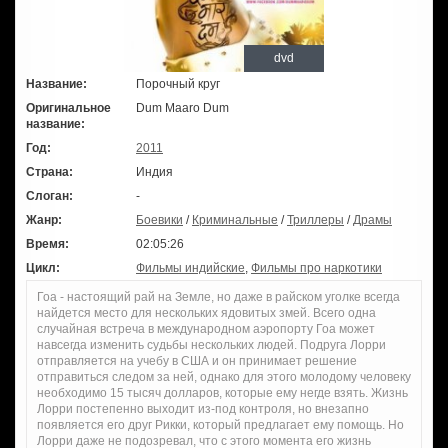
dvd
Название:
Порочный круг
Оригинальное
Dum Maaro Dum
название:
Год:
2011
Страна:
Индия
Слоган:
-
Жанр:
Боевики
/
Криминальные
/
Триллеры
/
Драмы
Время:
02:05:26
Цикл:
Фильмы индийские
,
Фильмы про наркотики
Гоа - настоящий рай на Земле, но даже в райском уголке всегда
найдется место для нескольких ядовитых змей. Всего одна
случайная встреча в международном аэропорту Гоа может
навсегда изменить судьбы нескольких людей. Подруга Лорри
отправляется на учебу в США и он принимает решение
отправиться следом за ней, однако для этого молодому человеку
необходимо 15 тысяч долларов, которые ему негде взять. Жизнь
Лорри постепенно выходит из-под контроля, но внезапно
появляется его друг Рикки, который предлагает ему помощь. Но
Лорри даже не подозревал, что с этого момента его жизнь