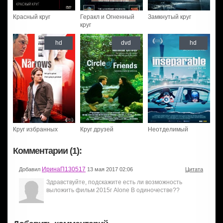
Красный круг
Геракл и Огненный
Замкнутый круг
круг
hd
dvd
hd
Круг избранных
Круг друзей
Неотделимый
Комментарии (1):
ИринаП130517
Добавил
13 мая 2017 02:06
Цитата
Здравствуйте, подскажите есть ли возможность
выложить фильм 2015г Alone В одиночестве??