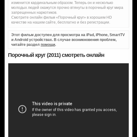
изменится кардинальным образом. Теперь он и несколько
молодых людей окажутся прочно втянуты в порочный круг мира
запрещенных наркотиков.
Смотрите онлайн фильм «Порочный круг» в хорошем HD
качестве на нашем сайте, бесплатно и без регистрации.
Этот фильм доступен для просмотра на iPad, iPhone, SmartTV
и Android устройствах. В случае возникновения проблем,
читайте раздел
помощи
.
Порочный круг (2011) смотреть онлайн