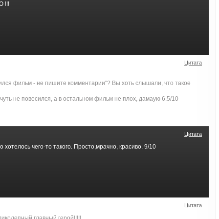
!!!
Цитата
ился фильм - не пишите комментарии"? Вы хоть слышали, что такое
чуть не повесился, а в остальном фильм не плох, дамаую 6.5/10
Цитата
 хотелось чего-то такого. Просто,мрачно, красиво. 9/10
Цитата
колепный главный герой!!!!!