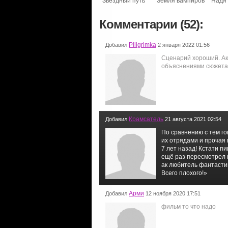
Звездный путь
Земля вампиров
Надя
Комментарии (52):
Piligrimka
Добавил
2 января 2022 01:56
Сценарий хороший. Ак
объяснениями сюжета
Крамсатель
Добавил
21 августа 2021 02:54
По сравнению с тем г
их отрядами и прочая м
7 лет назад! Кстати п
ещё раз пересмотрел 
ак любитель фантасти
Всего плохого!»
Арми
Добавил
12 ноября 2020 17:51
фильм то что надо