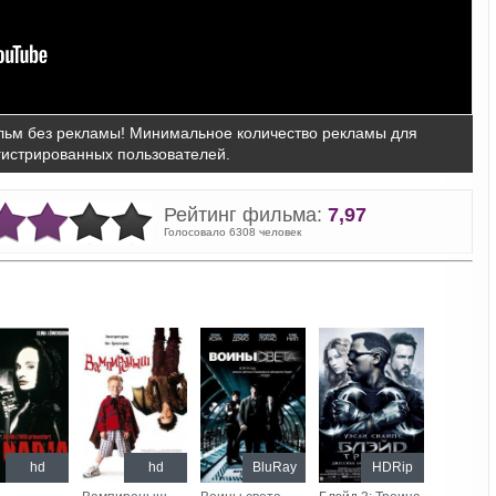
ьм без рекламы! Минимальное количество рекламы для
гистрированных пользователей.
Рейтинг фильма:
7,97
Голосовало 6308 человек
hd
hd
BluRay
HDRip