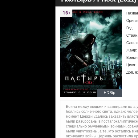
Назва
Ориги
Год:
Стран
Слоган
Жанр:
Время
Цикл:
Доп. я
HDRip
Война между людьми и вампирами шла у
боялись солнечного света, однако челов
момент Церкви удалось захватить власть
были разбросаны в постапокалиптическ
специально обученными воинами, сража
были уничтожены, а те, кто остались в
окончания войны Церковь распустила ор