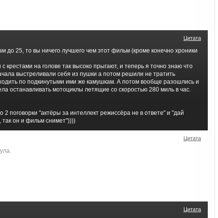
Цитата
вам до 25, то вы ничего лучшего чем этот фильм (кроме конечно хроники
 с крестами на голове так высоко прыгают, и теперь я точно знаю что
ачала выстреливали себя из пушки а потом решили не тратить
ходить по подкинутыми ими же камушкам. А потом вообще разошлись и
ела останавливать мотоциклы летящие со скоростью 280 миль в час.
о 2 поговорки "актёры за интеллект режиссёра не в ответе" и "дай
 так он и фильм снимет"))))
Цитата
ула.
Цитата