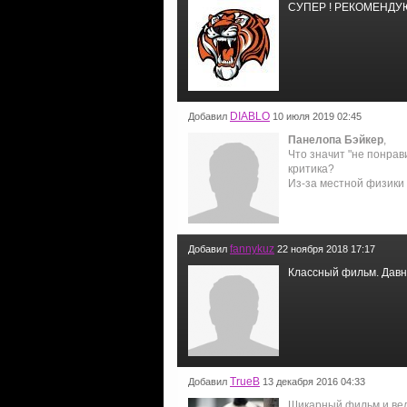
СУПЕР ! РЕКОМЕНДУЮ 
DIABLO
Добавил
10 июля 2019 02:45
Панелопа Бэйкер
,
Что значит "не понрав
критика?
Из-за местной физики 
fannykuz
Добавил
22 ноября 2018 17:17
Классный фильм. Давно
TrueB
Добавил
13 декабря 2016 04:33
Шикарный фильм и вели