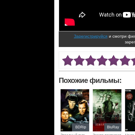
Зарегистрируйся
и смотри фил
заре
Похожие фильмы:
BDRip
BluRay