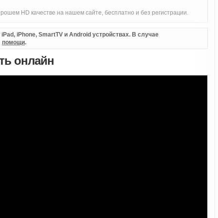
рошем HD качестве на нашем сайте, бесплатно и без регистрации.
Pad, iPhone, SmartTV и Android устройствах. В случае
л
помощи
.
еть онлайн