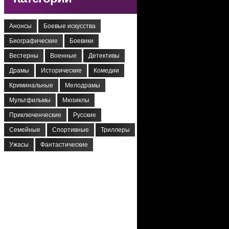
Анонсы
Боевые искусства
Биографические
Боевики
Вестерны
Военные
Детективы
Драмы
Исторические
Комедии
Криминальные
Мелодрамы
Мультфильмы
Мюзиклы
Приключенческие
Русские
Семейные
Спортивные
Триллеры
Ужасы
Фантастические