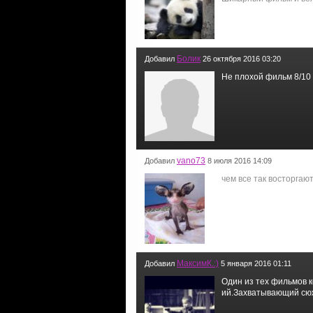
Болик
Добавил
26 октября 2016 03:20
Не плохой фильм 8/10
vano73
Добавил
8 июля 2016 14:09
чем все так восторгают
МаксимК.:)
Добавил
5 января 2016 01:11
Один из тех фильмов 
ий.Захватывающий сюж