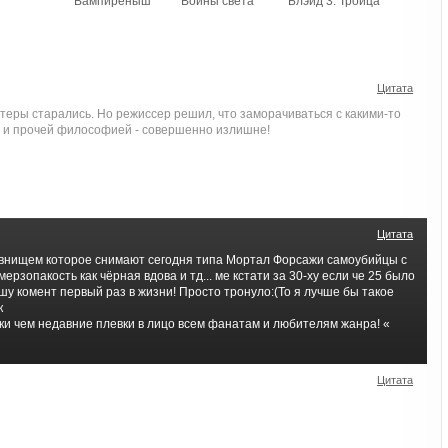
Вампиреныш
Воины света
Блэйд 3: Троица
Цитата
теры старались. Но режиссер решил, что заморачиваться с какими-то
 и прочей философией - совершенно излишне!
Цитата
овнищем которое снимают сегодня типа Мортал Форсажи самоубийцы с
ерзопакость как чёрная вдова и тд... ме кстати за 30-ху если че 25 было
ишу комент первый раз в жизни! Просто тронуло:(То я лучше бы такое
к
ки чем недавние плевки в лицо всем фанатам и любителям жанра! «
Цитата