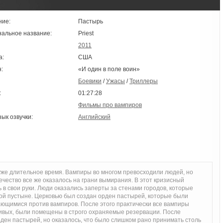
ние:
Пастырь
нальное название:
Priest
2011
а:
США
:
«И один в поле воин»
Боевики
/
Ужасы
/
Триллеры
:
01:27:28
Фильмы про вампиров
зык озвучки:
Английский
же длительное время. Вампиры во многом превосходили людей, но
ечество все же оказалось на грани вымирания. В этот кризисный
 в свои руки. Люди оказались заперты за стенами городов, которые
ой пустыне. Церковью был создан орден пастырей, которые были
ющимися против вампиров. После этого практически все вампиры
 живых, были помещены в строго охраняемые резервации. После
ден пастырей, но оказалось, что было слишком рано принимать столь