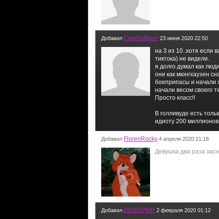
СерёгаМинт
Добавил
23 июня 2020 22:50
на 3 из 10..хотя если 
тиктока) не видели.
я долго думал как люди
они как мюнгхаузен сн
боеприпасы и начали 
начали весом своего т
Просто класс!!
В голливуде есть тольк
идиоту 200 миллионов,
FlorenRocky
Добавил
4 апреля 2020 21:18
Девушка два раза засн
DENISPMR
Добавил
2 февраля 2020 01:12