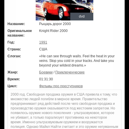
dvd
Название:
Рыцарь дорог 2000
Оригинальное
Knight Rider 2000
название:
Год:
1991
Страна:
США
Слоган:
«He can see through walls. Feel the heat in your
veins. Stop you cold in your tracks. And take you
beyond your wildest dreams.»
Жанр:
Боевики
/
Приключенческие
Время:
01:31:30
Цикл:
Фильмы про преступников
2000 год. Свободная продажа оружия в США привела к тому, что
множество людей погибли в мирное время. Правительство
предпринимает ряд действий после чего свободная продажа и
производство оружия оказываются под жестоким запретом. Но
появилось оружие нового поколения - ультразвуковое, которое
не убивает, а только парализует противника на некоторое
время. Именно ультразвуковым оружием и вооружается
полиция. Однако Майкл Найти считает и это оружие негуманным