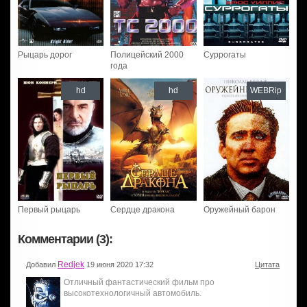
Рыцарь дорог
Полицейский 2000
Суррогаты
года
hd
hd
WEBRip
Первый рыцарь
Сердце дракона
Оружейный барон
Комментарии (3):
Redjek
Добавил
19 июня 2020 17:32
Цитата
Отличный фантастический фильм про
высокотехнологичный автомобиль.