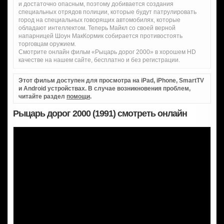
и достаточно опасным, поэтому добивается создания
специальных отрядов полиции, которые будут патрулировать
город на специальных говорящих автомобилях, которые
обладают интеллектом. Теперь Майкл со своей верной
напарницей Шоун МакКормик собирается противостоять
торговцам оружием.
Смотрите онлайн фильм «Рыцарь дорог 2000» в хорошем HD
качестве на нашем сайте, бесплатно и без регистрации.
Этот фильм доступен для просмотра на iPad, iPhone, SmartTV
и Android устройствах. В случае возникновения проблем,
читайте раздел
помощи
.
Рыцарь дорог 2000 (1991) смотреть онлайн