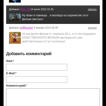
Alex_M
Добавил
14 июля 2015 02:26
Цитата
Ну блин и говнище... я вообще на перемотке этот
фильм смотрел.
softhacker
Добавил
9 января 2014 00:35
Цитата
Ах как далек фильм от сериала 80-х, и от последущего
КАЧЕСТВЕННОГО ФИЛЬМА выпущеного уже
действительно в 2-ух тысячных!
Добавить комментарий
Имя:
*
E-Mail:
*
Комментарий:
*