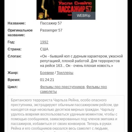
WEBRip
Название:
Пассажир 57
Оригинальное
Passenger 57
название:
Год:
1992
Страна:
США
Слоган:
«Он - бывший коп с дурным характером, ужасной
репутацией, плохой работой. Для террористов
на рейсе 163... Он - очень плохая новость.»
Жанр:
Боевики
/
Триллеры
Время:
01:24:21
Цикл:
Фильмы про преступников
,
Фильмы про
самолеты
Британского террориста Чарльза Рейна, особо опасного
преступника, экстрадируют обычным пассажирским рейсом, где
находятся еще несколько десятков мирных граждан. Чарльзу
удалось вовремя воспользоваться удачным моментом, чтобы с
помощью сообщников, замаскированных под членов экипажа и
пассажиров, избавиться от своих конвоиров. Теперь в руках
Рейна и его сообщников оказался весь самолет с людьми,