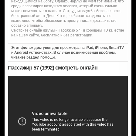
находящимися на борту. Однако, Чарльз не учел тот момент, что
среди пассажиров находится человек, который очень сильно
может помешать его планам. Сотрудник службы безопасности,
бесстрашный агент Джон Каттер собирается сделать все
возможное, чтобы обезвредить преступника и доставить его
обратно в тюрьму.
Смотрите онлайн фильм «Пассажир 57» в хорошем HD качестве
на нашем сайте, бесплатно и без регистрации.
Этот фильм доступен для просмотра на iPad, iPhone, SmartTV
и Android устройствах. В случае возникновения проблем,
читайте раздел
помощи
.
Пассажир 57 (1992) смотреть онлайн