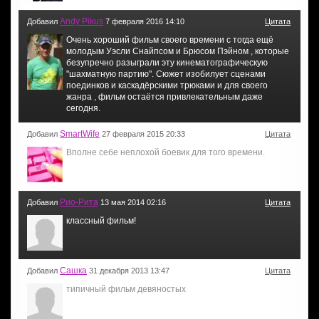
Andy Pikus
Добавил
7 февраля 2016 14:10
Цитата
Очень хороший фильм своего времени с тогда ещё
молодым Уэсли Снайпсом и Брюсом Пэйном , которые
безупречно разыграли эту кинематографическую
"шахматную партию". Сюжет изобилует сценами
поединков и каскадёрскими трюками и для своего
жанра , фильм остаётся привлекательным даже
сегодня.
SmartWife
Добавил
27 февраля 2015 20:33
Цитата
Вполне себе неплохой боевик для того времени.
Рио-Рита
Добавил
13 мая 2014 02:16
Цитата
классный фильм!
Сашка
Добавил
31 декабря 2013 13:47
Цитата
типичный фильм девяностых