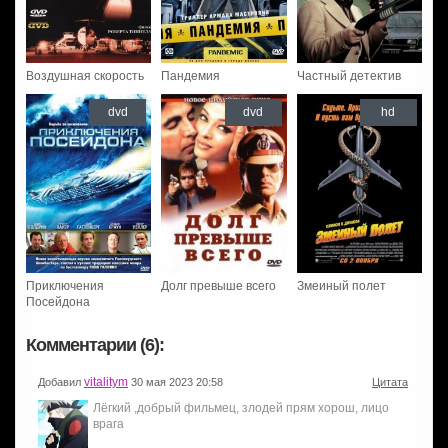
Воздушная скорость
Пандемия
Частный детектив
dvd
dvd
hd
Приключения
Долг превыше всего
Змеиный полет
Посейдона
Комментарии (6):
vitalitym
Добавил
30 мая 2023 20:58
Цитата
Лёгкий ,добрый фильмец, злодей прям хорош, лицо
врага