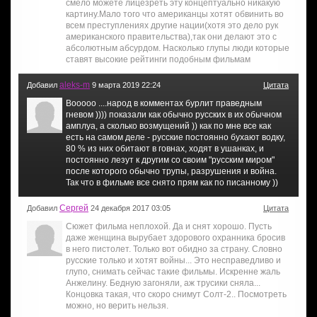
смело можете лицезреть эту концептуально никакую
картину.Мало того что американцы хотят обвинить во
всем преступлениях другие нации(хотя это дело рук
американского правительства),так они делают это с
абсолютным абсурдом. Насколько глупы люди которые
ставят высокие рейтинги подобным фильмам
aleks-m
Добавил
9 марта 2019 22:24
Цитата
Вооооо ....народ в комментах бурлит праведным
гневом )))) показали как обычно русских в их обычном
амплуа, а сколько возмущений )) как по мне все как
есть на самом деле - русские постоянно бухают водку,
80 % из них обитают в говнах, ходят в ушанках, и
постоянно лезут к другим со своим "русским миром"
после которого обычно трупы, разрушения и война.
Так что в фильме все снято прям как по писанному ))
Сергей
Добавил
24 декабря 2017 03:05
Цитата
Сюжет фильма неплохой. Да и снят хорошо. Пусть
даже женщина вырубает здорового охранника бросив
в него пистолет. Только вот обидно за страну. Словно
русские только и хотят войны... Это несправедливо и
глупо, снимать сейчас такие фильмы. Искренне жаль
Анжелину. Бедную загоняли, аж трусики сняла...
Концовка такая, что скоро снимут Солт-2.. Посмотреть
можно, но верить нельзя.