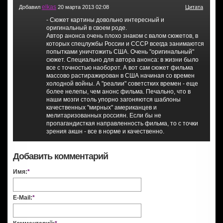
elkas
Добавил
20 марта 2013 02:08
Цитата
- Сюжет картины довольно интересный и
оригинальный в своем роде.
Автор анонса очень плохо знаком с валом сюжетов, в
которых спецлужбы России и СССР всегда занимаются
попытками уничтожить США. Очень "оригинальный"
сюжет. Специально для автора анонса: в жизни было
все с точностью наоборот. А вот сам сюжет фильма
массово растиражирован в США начиная со времен
холодной войны. А "реалии" советстких времен - еще
более нелепы, чем анонс фильма. Печально, что в
наши мозги столь упорно загоняются шаблоны
качественных "мирных" американцев и
мелитаризованных россиян. Если бы не
пропагандисткая направленность фильма, то с точки
зрения акшн - все в норме и качественно.
Добавить комментарий
Имя:
*
E-Mail:
*