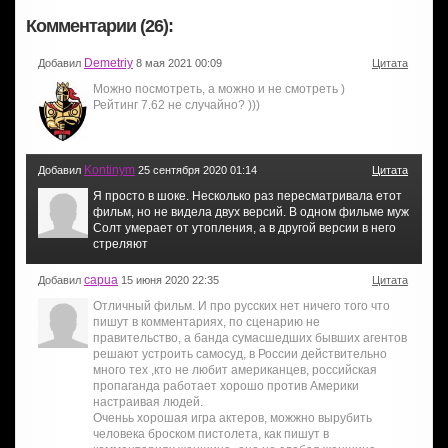
Комментарии (26):
Demetriy
Добавил
8 мая 2021 00:09
Цитата
Можно посмотреть, а можно и не смотреть )
Рейтинг 7.62 не случайно? )))
Kontinym
Добавил
25 сентября 2020 01:14
Цитата
Я просто в шоке. Несколько раз пересматривала етот
фильм, но не видела двух версий. В одном фильме муж
Солт умерает от утопления, а в другой версии в него
стреляют
capua
Добавил
15 июня 2020 22:35
Цитата
Отличный фильм. И про русских нет ничего того что
пишут в комментариях, по сценарию не
правительство, а банда сумасшедших бывших агентов
решают устроить самосуд, в России действительно
много тех ,кто не любит американцев, российская
пропаганда работает хорошо против Америки
настраивая людей.
Оченьь хорошая игра актеров, можжно вырубить
человека броском пистолета, как пишут в