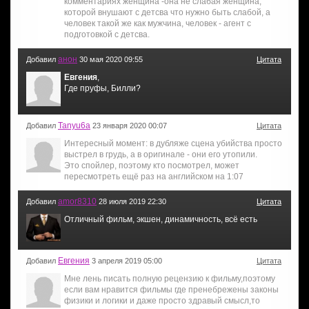
комментариях женщина -она не слабая женщина,
которой внушают с детсва что нужно быть слабой, а
человек такой же как мужчина, человек - агент с
подготовкой с детсва.
анон
Добавил
30 мая 2020 09:55
Цитата
Евгения
,
Где пруфы, Билли?
Tanyu6a
Добавил
23 января 2020 00:07
Цитата
Интересный момент: в дубляже сцена убийства просто
выстрел в грудь, а в оригинале - они его утопили.
Это спойлер, поэтому кто посмотрел, может
пересмотреть ещё раз на английском на 1:07
amor8310
Добавил
28 июля 2019 22:30
Цитата
Отличный фильм, экшен, динамичность, всё есть
Евгения
Добавил
3 апреля 2019 05:00
Цитата
Мне лень писать полную рецензию к фильму,поэтому
если вам нравится фильмы где пренебрежены законы
физики и логики и даже просто здравый смысл,то