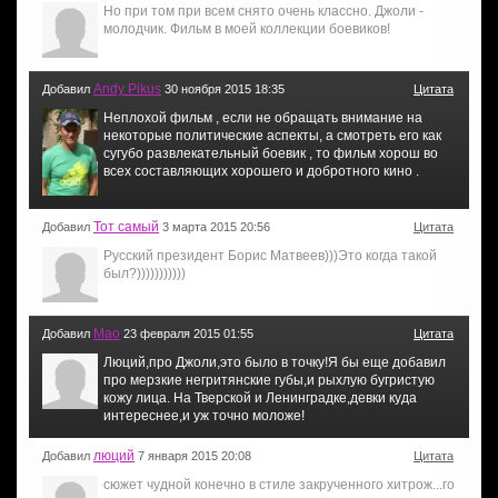
Но при том при всем снято очень классно. Джоли -
молодчик. Фильм в моей коллекции боевиков!
Andy Pikus
Добавил
30 ноября 2015 18:35
Цитата
Неплохой фильм , если не обращать внимание на
некоторые политические аспекты, а смотреть его как
сугубо развлекательный боевик , то фильм хорош во
всех составляющих хорошего и добротного кино .
Тот самый
Добавил
3 марта 2015 20:56
Цитата
Русский президент Борис Матвеев)))Это когда такой
был?)))))))))))
Мао
Добавил
23 февраля 2015 01:55
Цитата
Люций,про Джоли,это было в точку!Я бы еще добавил
про мерзкие негритянские губы,и рыхлую бугристую
кожу лица. На Тверской и Ленинградке,девки куда
интереснее,и уж точно моложе!
люций
Добавил
7 января 2015 20:08
Цитата
сюжет чудной конечно в стиле закрученного хитрож...го