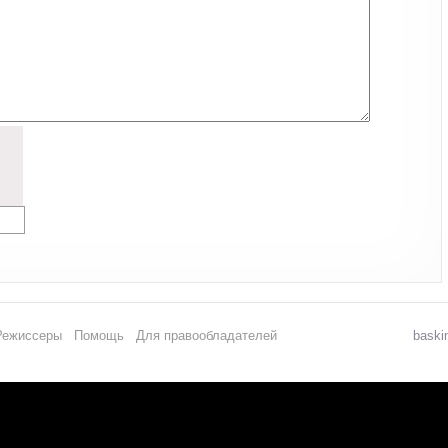
Режиссеры
Помощь
Для правообладателей
baski