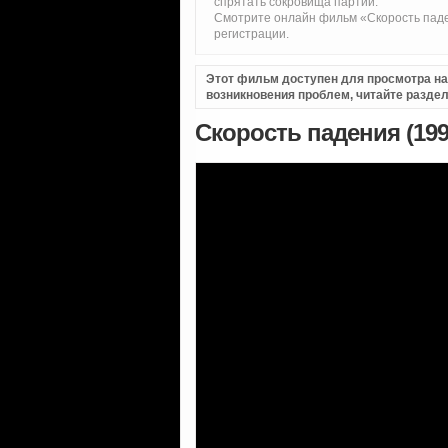
спрятать сокровища партии.
Смотрите онлайн фильм «Скорость паде
регистрации.
Этот фильм доступен для просмотра на i
возникновения проблем, читайте разде
Скорость падения (19