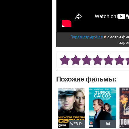
Зарегистрируйся
и смотри фил
заре
Похожие фильмы:
WEB-DL
hd