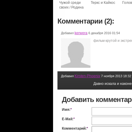
Чужой среди
Теркс и Кайкос
Голо
своих / Родина
Комментарии (2):
kerwera
Добавил
6 декабря 2016 01:54
фильм крутой и экстр
Kirsten-Phoenix
Добавил
7 ноября 2013 18:32
Давно искала и наконец
Добавить коммента
Имя:
*
E-Mail:
*
Комментарий:
*