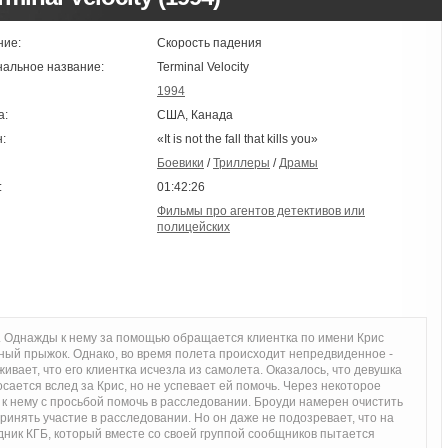
ние:
Скорость падения
нальное название:
Terminal Velocity
1994
а:
США, Канада
:
«It is not the fall that kills you»
Боевики
/
Триллеры
/
Драмы
:
01:42:26
Фильмы про агентов детективов или
полицейских
. Однажды к нему за помощью обращается клиентка по имени Крис
ный прыжок. Однако, во время полета происходит непредвиденное -
ивает, что его клиентка исчезла из самолета. Оказалось, что девушка
сается вслед за Крис, но не успевает ей помочь. Через некоторое
 нему с просьбой помочь в расследовании. Броуди намерен очистить
инять участие в расследовании. Но он даже не подозревает, что на
дник КГБ, который вместе со своей группой сообщников пытается