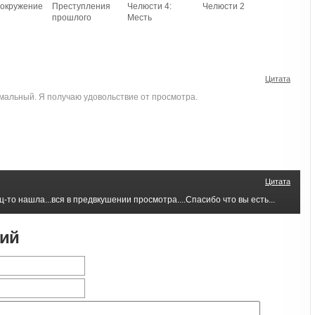
вокружение
Преступления
Челюсти 4:
Челюсти 2
прошлого
Месть
Цитата
емальный. Я получаю удовольствие от просмотра.
Цитата
-то нашла...вся в предвкушении просмотра....Спасибо что вы есть...
рий