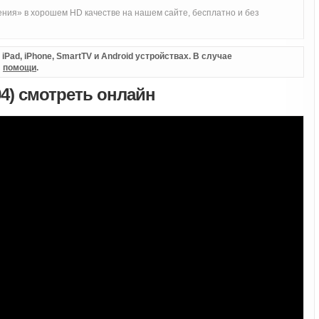
ния» в хорошем HD качестве на нашем сайте, бесплатно и без
Pad, iPhone, SmartTV и Android устройствах. В случае
л
помощи
.
94) смотреть онлайн