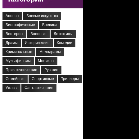
Анонсы
Боевые искусства
Биографические
Боевики
Вестерны
Военные
Детективы
Драмы
Исторические
Комедии
Криминальные
Мелодрамы
Мультфильмы
Мюзиклы
Приключенческие
Русские
Семейные
Спортивные
Триллеры
Ужасы
Фантастические