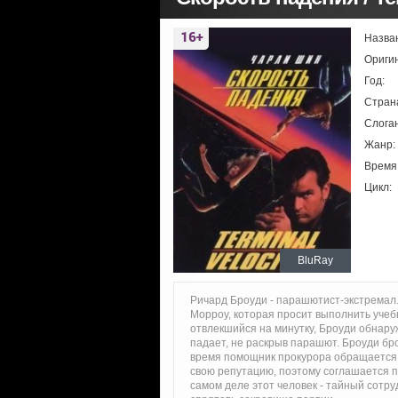
Назва
Ориги
Год:
Стран
Слоган
Жанр:
Время
Цикл:
BluRay
Ричард Броуди - парашютист-экстремал
Морроу, которая просит выполнить учеб
отвлекшийся на минутку, Броуди обнаруж
падает, не раскрыв парашют. Броуди бро
время помощник прокурора обращается к
свою репутацию, поэтому соглашается пр
самом деле этот человек - тайный сотру