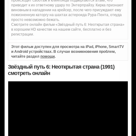
происходит саботаж и клингонцы подвергаются атаке, что
приводит к их ответному удару по Энтерпрайзу. Кирка признают
виновным в нападении на крейсер, после чего присуждают ему
пожизненную каторгу на шахтах астероида Рура-Пента, откуда
просто невозможно бежать.
Смотрите онлайн фильм «Звёздный путь 6: Неоткрытая страна»
в хорошем HD качестве на нашем сайте, бесплатно и без
регистрации.
Этот фильм доступен для просмотра на iPad, iPhone, SmartTV
и Android устройствах. В случае возникновения проблем,
читайте раздел
помощи
.
Звёздный путь 6: Неоткрытая страна (1991)
смотреть онлайн