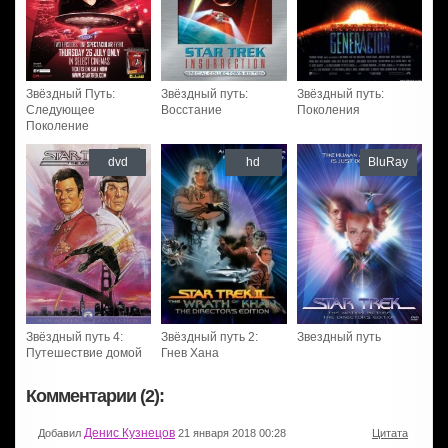
Звёздный Путь:
Звёздный путь:
Звёздный путь:
Следующее
Восстание
Поколения
Поколение
dvd
hd
BluRay
Звёздный путь 4:
Звёздный путь 2:
Звездный путь
Путешествие домой
Гнев Хана
Комментарии (2):
Денис Кузнецов
Добавил
21 января 2018 00:28
Цитата