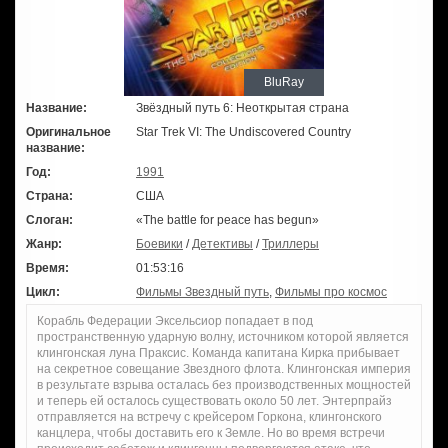
BluRay
Название:
Звёздный путь 6: Неоткрытая страна
Оригинальное
Star Trek VI: The Undiscovered Country
название:
Год:
1991
Страна:
США
Слоган:
«The battle for peace has begun»
Жанр:
Боевики
/
Детективы
/
Триллеры
Время:
01:53:16
Цикл:
Фильмы Звездный путь
,
Фильмы про космос
Корабль Федерации Эксельсиор попадает в под
пространственную ударную волну, источником которой является
клингонская луна Праксис. Команда капитана Кирка прибывает
на секретное совещание Звездного флота. Клингонская империя
в результате взрыва осталась без производственных мощностей
и теперь ей осталось существовать около 50 лет. Энтерпрайз
отправляется на встречу с крейсером Горкона, клингонского
канцлера, чтобы доставить его к Земле. Но во время встречи