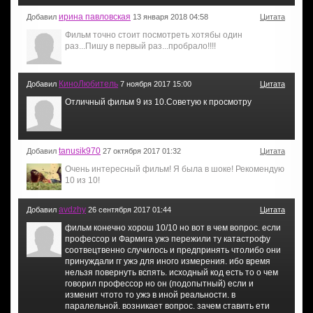
ирина павловская
Добавил
13 января 2018 04:58
Цитата
Фильм точно стоит посмотреть хотябы один
раз...Пишу в первый раз...пробрало!!!!
КиноЛюбитель
Добавил
7 ноября 2017 15:00
Цитата
Отличный фильм 9 из 10.Советую к просмотру
tanusik970
Добавил
27 октября 2017 01:32
Цитата
Очень интересный фильм! Я была в шоке! Рекомендую
10 из 10!
avdzhy
Добавил
26 сентября 2017 01:44
Цитата
фильм конечно хорош 10/10 но вот в чем вопрос. если
профессор и Фармига ужэ пережили ту катастрофу
соотвецтвенно случилось и предпринять чтолибо они
принуждали гг ужэ для иного измерения. ибо время
нельзя повернуть вспять. исходный код есть то о чем
говорил профессор но он (подопытный) если и
изменит чтото то ужэ в иной реальности. в
паралельной. возникает вопрос. зачем ставить ети