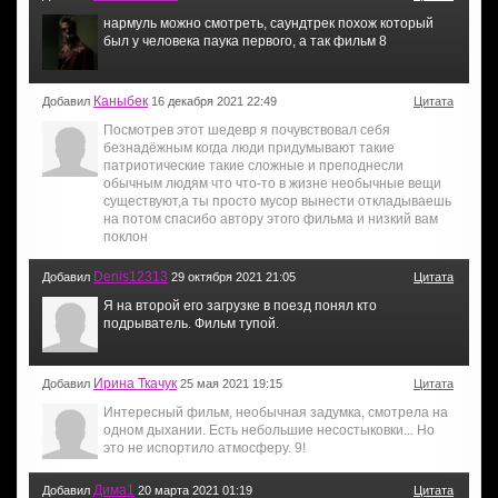
нармуль можно смотреть, саундтрек похож который
был у человека паука первого, а так фильм 8
Каныбек
Добавил
16 декабря 2021 22:49
Цитата
Посмотрев этот шедевр я почувствовал себя
безнадёжным когда люди придумывают такие
патриотические такие сложные и преподнесли
обычным людям что что-то в жизне необычные вещи
существуют,а ты просто мусор вынести откладываешь
на потом спасибо автору этого фильма и низкий вам
поклон
Denis12313
Добавил
29 октября 2021 21:05
Цитата
Я на второй его загрузке в поезд понял кто
подрыватель. Фильм тупой.
Ирина Ткачук
Добавил
25 мая 2021 19:15
Цитата
Интересный фильм, необычная задумка, смотрела на
одном дыхании. Есть небольшие несостыковки... Но
это не испортило атмосферу. 9!
Дима1
Добавил
20 марта 2021 01:19
Цитата