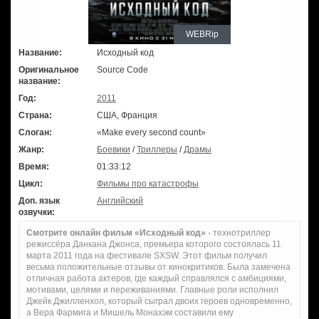
WEBRip
Название:
Исходный код
Оригинальное
Source Code
название:
Год:
2011
Страна:
США, Франция
Слоган:
«Make every second count»
Жанр:
Боевики
/
Триллеры
/
Драмы
Время:
01:33:12
Цикл:
Фильмы про катастрофы
Доп. язык
Английский
озвучки:
Смотрите онлайн фильм «Исходный код»
- технотриллер
режиссёра Данкана Джонса, премьера которого состоялась 11
марта 2011 года на фестивале SXSW. Этот фильм получил
весьма положительные отзывы от кинокритиков. Была замечена
отличная работа актеров, где каждый справлялся с амбициями,
мотивами, целями и переживаниями. Главные роли исполнил
Джейк Джилленхол, который сыграл двоих героев одновременно,
а Вера Фармига и Мишель Монахэм составили ему