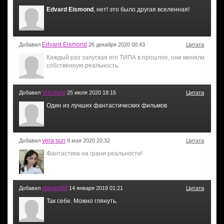
Edvard Eismond
, нет! это было другая вселенная!
Edvard Eismond
Добавил
26 декабря 2020 00:43
Цитата
Каждый раз запуская его ТИПА в прошлое, они меняли
собственную реальность.
VincAviv
Добавил
25 июля 2020 18:15
Цитата
Один из лучших фантастических фильмов
vera sun
Добавил
8 мая 2020 20:32
Цитата
Фантастика на грани реальности!
stagea98
Добавил
14 января 2019 01:21
Цитата
Так себе. Можно глянуть.