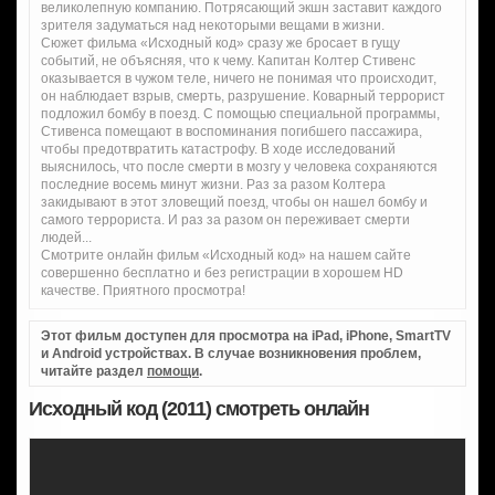
великолепную компанию. Потрясающий экшн заставит каждого
зрителя задуматься над некоторыми вещами в жизни.
Сюжет фильма «Исходный код» сразу же бросает в гущу
событий, не объясняя, что к чему. Капитан Колтер Стивенс
оказывается в чужом теле, ничего не понимая что происходит,
он наблюдает взрыв, смерть, разрушение. Коварный террорист
подложил бомбу в поезд. С помощью специальной программы,
Стивенса помещают в воспоминания погибшего пассажира,
чтобы предотвратить катастрофу. В ходе исследований
выяснилось, что после смерти в мозгу у человека сохраняются
последние восемь минут жизни. Раз за разом Колтера
закидывают в этот зловещий поезд, чтобы он нашел бомбу и
самого террориста. И раз за разом он переживает смерти
людей...
Смотрите онлайн фильм «Исходный код» на нашем сайте
совершенно бесплатно и без регистрации в хорошем HD
качестве. Приятного просмотра!
Этот фильм доступен для просмотра на iPad, iPhone, SmartTV
и Android устройствах. В случае возникновения проблем,
читайте раздел
помощи
.
Исходный код (2011) смотреть онлайн