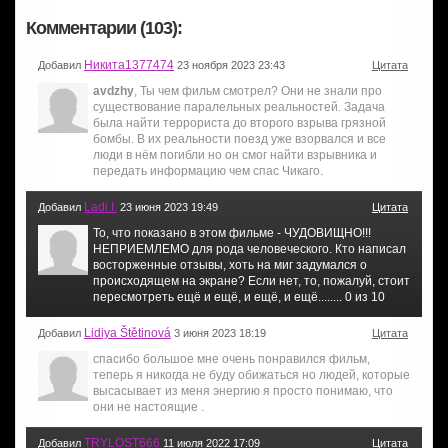
Комментарии (103):
Никита1377474
Добавил
23 ноября 2023 23:43
Цитата
avdzhy
, Ты чем фильм смотрел? Они не знали про
существование паралельных реальностей. Задача
была найти террориста до второго взрыва грязной
бомбы. В их реальности поезд уже взорвался и все
люди в нём погибли но он смог найти взрывника и
передать информацию чем спас Чикаго.
Ladi I.
Добавил
23 июня 2023 19:49
Цитата
То, что показано в этом фильме - ЧУДОВИЩНО!!!
НЕПРИЕМЛЕМО для рода человеческого. Кто написал
восторженные отзывы, хоть на миг задумался о
происходящем на экране? Если нет, то, пожалуй, стоит
пересмотреть ещё и ещё, и ещё, и ещё........ 0 из 10
Lidiya Štětinová
Добавил
3 июня 2023 18:19
Цитата
спасибо большое мне очень понравился фильм,
теперь я никогда не буду обижаться но людей, которые
высасывает из меня энергию я просто понимаю, что
они не настоящие .
TRYLOST666
Добавил
11 июля 2022 17:09
Цитата