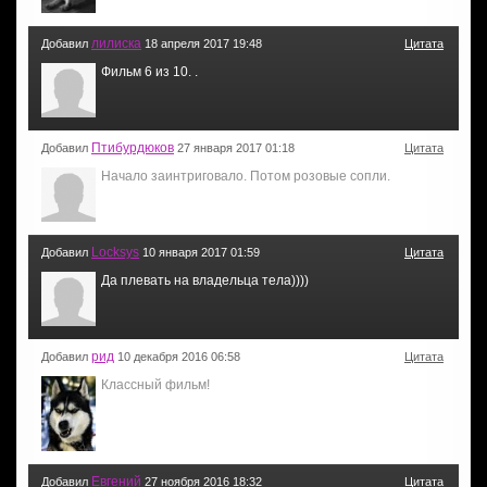
лилиска
Добавил
18 апреля 2017 19:48
Цитата
Фильм 6 из 10. .
Птибурдюков
Добавил
27 января 2017 01:18
Цитата
Начало заинтриговало. Потом розовые сопли.
Locksys
Добавил
10 января 2017 01:59
Цитата
Да плевать на владельца тела))))
рид
Добавил
10 декабря 2016 06:58
Цитата
Классный фильм!
Евгений
Добавил
27 ноября 2016 18:32
Цитата