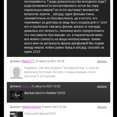
експерименты ? ради доказательства исходного кода?
ради возможности контролировать хотья бы пару
параельных миров? из етого вытекает множество
вопросов. короче... абсурд. идея фильма очень
занемательна но безсмысленна. да и кстати. кто
переживал за доктора.он ведь был сосудом для гг. тело
его и пробегало там весь фильм. вопрос в том куда
девалась его личность. логичнее всего предположить
что она умерла при взрыве. но. в паралельном мире.
все можно спихнуть на вещи необьяснимые. ближе
всего мне на ум пришла фраза арефьевой Мы ходим
между миров. но!все равно бред и абсурд. спасибо за
идею.1010
Nara777
Добавил
22 августа 2017 20:33
Цитата
Надеюсь они воссоздали "исходный код" и спасли
капитана Колтера. Кстати, я одна в конце слезу
пустила?) 10 баллов
Suara
Добавил
21 августа 2017 13:32
Цитата
фильм просто бомба! 10/10
Alekseykonor
Добавил
8 июля 2017 21:18
Цитата
Хороший фильм 9/10