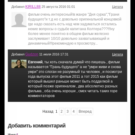
KIRILL88
Добавил
25 августа 2016 01:01
Цитата
фильм очень интересный!в жанре "Дня сурка","Грани
будущего"и т.д но с довольно оригинальной концовкой
где надо сказать есть над чем задуматься остались
некие вопросы о судьбе капитана Колтера???!!!ну
более менее понятно в общем фильм железно
заслуживает 10/10 довольно захватывающий и
динамичный!!!рекомендую к просмотру...
Gudzon
Добавил
11 июля 2016 17:31
Цитата
Евгений
, ты хоть сначала думай что пишешь , фильм
называется "Грань будущего" а не "умри живи и снова
умри" это слоган не разумный ты человек , и посмотри
года выпуска этот фильм 2011 а тот 2015 как фильм
который вышел раньше может быть подделкой а
который позже оригиналом , два абсолютно разных
фильма , оба очень хороши , смех читать таких горе
комментаторов
Назад
1
2
3
4
Вперед
Добавить комментарий