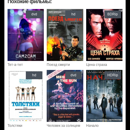
Похожие фильмы:
dvd
hd
BDRip
Тет-а-тет
Поезд смерти
Цена страха
hd
dvd
HDRip
Толстяки
Человек за солнцем
Начало