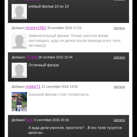
клёвый фильм 10 из 10
Andrey1982
Добавил
30 октября 2016 17:23
Цитата
Замечательный фильм. Только учителя жалко
настоящего, куда он делся после прихода в его тело
летчика)))
IITOMII
Добавил
28 октября 2016 15:44
Цитата
Отличный фильм
vicktor71
Добавил
21 сентября 2016 14:52
Цитата
хороший фильм стоит посмотреть.
Seld
Добавил
5 сентября 2016 20:16
Цитата
А куда дели учителя, простите? ...В его теле тусуется
капитан...